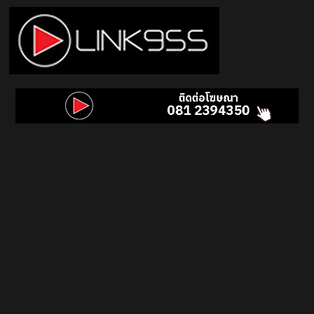
Skip
to
content
Link
95.5
คลื่น
เพลง
ฮิต
สุด
คูล