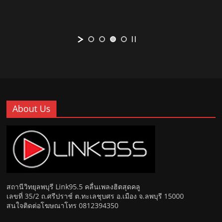
About Us
สถานีวิทยุลพบุรี Link95.5 คลื่นเพลงฮิตสุดคลู
เลขที่ 35/2 ถ.ศรีปราช์ ต.ทะเลชุบศร อ.เมือง จ.ลพบุรี 15000
สนใจติดต่อโฆษณาโทร 0812394350