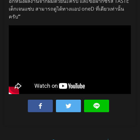
อีกหนึ่งผลงานจากผมด้วยนะครับ และขอฝากซีรีส์ TASTE
เด็กเจนแซ่บ สามารถดูได้ทางแอป oneD ที่เดียวเท่านั้น
ครับ
”