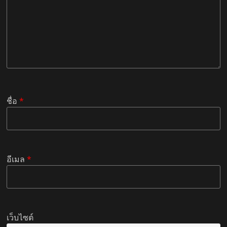
ชื่อ
*
อีเมล
*
เว็บไซต์