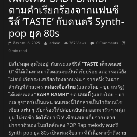
ตามคำเรียกร้องจากแฟนซี
รีส์ ‘TASTE’ กับดนตรี Synth-
pop ยุค 80s
สิงหาคม 6, 2025
admin
367 Views
0 Comments
0 min read
ปังไม่หยุด ฉุดไม่อยู่! กับกระแสซีรีส์
“TASTE เด็กเจนแซ่
บ”
ที่ได้เดินทางมาถึงตอนจบเป็นที่เรียบร้อย แต่อารมณ์ยัง
ไม่จบ! เกิดกระแสเรียกร้องจากแฟน ๆ จากหนึ่งในฉาก
สำคัญที่ตัวละคร
หม่องเมืองไทย
(แสดงโดย – บูม สหรัฐ)
ได้แต่งเพลง
“BABY BAMBI”
ขอ
แบมบี้
(แสดงโดย – มา
เบล สุชาดา) เป็นแฟน จนเพลงนี้ได้กลายเป็นไวรัลบนโซ
เชียล แฟน ๆ เรียกร้องให้ปล่อยฉบับเต็มออกมารัว ๆ หนุ่ม
บูม ไม่รอช้า จัดให้อย่างไว! เขียนเพลงเต็มจากปลาย
ปากกาตัวเอง ในสไตล์เพลง POP Rap melody ดนตรี
Synth-pop ยุค 80s เป็นเพลงจีบสาว ที่มีเนื้อหาเข้าถึงง่าย