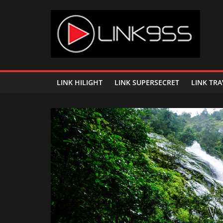
Skip
to
content
Link
95.5
LINK HILIGHT
LINK SUPERSECRET
LINK TRA
คลื่น
เพลง
ฮิต
สุด
คูล