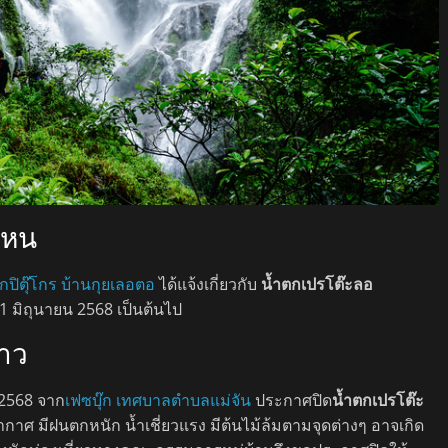
ไหน
กปิตุ๊โกร บ้านกุยเลอตอ
ได้แจ้งเกี่ยวกับ
น้ำตกเปรโต๊ะลอ
ี่ 1 มิถุนายน 2568 เป็นต้นไป
ราว
 2568 จาก
เฟซบุ๊ก เทศบาลตำบลแม่จัน
ประกาศปิด
น้ำตกเปรโต๊ะ
กาศ มีฝนตกหนัก น้ำเชี่ยวแรง มีต้นไม้ล้มตามจุดต่างๆ อาจเกิด