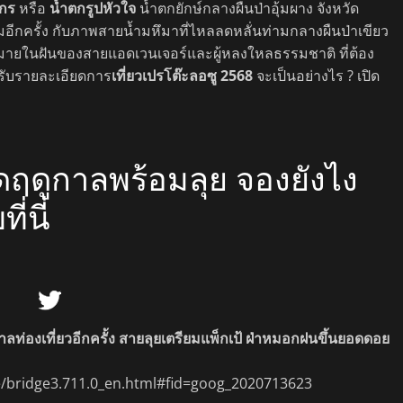
โกร
หรือ
น้ำตกรูปหัวใจ
น้ำตกยักษ์กลางผืนป่าอุ้มผาง จังหวัด
มอีกครั้ง กับภาพสายน้ำมหึมาที่ไหลลดหลั่นท่ามกลางผืนป่าเขียว
ายในฝันของสายแอดเวนเจอร์และผู้หลงใหลธรรมชาติ ที่ต้อง
หรับรายละเอียดการ
เที่ยวเปรโต๊ะลอซู 2568
จะเป็นอย่างไร ? เปิด
ิดฤดูกาลพร้อมลุย จองยังไง
่นี่
กาลท่องเที่ยวอีกครั้ง สายลุยเตรียมแพ็กเป้ ฝ่าหมอกฝนขึ้นยอดดอย
re/bridge3.711.0_en.html#fid=goog_2020713623