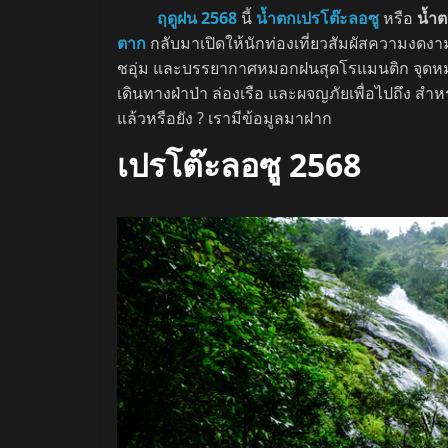
ฤดูฝน 2568
นี้
น้ำตกเปรโต๊ะลอซู
หรือ
น้ำต
ตาก
กลับมาเปิดให้นักท่องเที่ยวสัมผัสความงดงา
ชอุ่ม และบรรยากาศหมอกฝนสุดโรแมนติก จุดหม
เดินทางฝ่าป่า ล่องเรือ และผจญภัยเพื่อไปถึง สำ
แล้วหรือยัง ? เรามีข้อมูลมาฝาก
เปรโต๊ะลอซู 2568