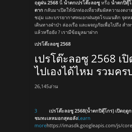
ฤดูฝน 2568
นี้
น้ำตกเปรโต๊ะลอซู
หรือ
น้ำตกปิตุ๊
ตาก
กลับมาเปิดให้นักท่องเที่ยวสัมผัสความงดงา
ชอุ่ม และบรรยากาศหมอกฝนสุดโรแมนติก จุดหม
เดินทางฝ่าป่า ล่องเรือ และผจญภัยเพื่อไปถึง สำ
แล้วหรือยัง ? เรามีข้อมูลมาฝาก
เปรโต๊ะลอซู 2568
เปรโต๊ะลอซู 2568 เป
ไปเองได้ไหม รวมครบที
26,145
อ่าน
3
เปรโต๊ะลอซู 2568
(
น้ำตกปิตุ๊โกร
) เปิดฤดู
ชมทะเลหมอกสุดอลัง
Learn
more
https://imasdk.googleapis.com/js/co