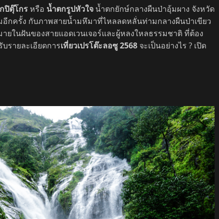
กปิตุ๊โกร
หรือ
น้ำตกรูปหัวใจ
น้ำตกยักษ์กลางผืนป่าอุ้มผาง จังหวัด
มอีกครั้ง กับภาพสายน้ำมหึมาที่ไหลลดหลั่นท่ามกลางผืนป่าเขียว
ายในฝันของสายแอดเวนเจอร์และผู้หลงใหลธรรมชาติ ที่ต้อง
หรับรายละเอียดการ
เที่ยวเปรโต๊ะลอซู 2568
จะเป็นอย่างไร ? เปิด