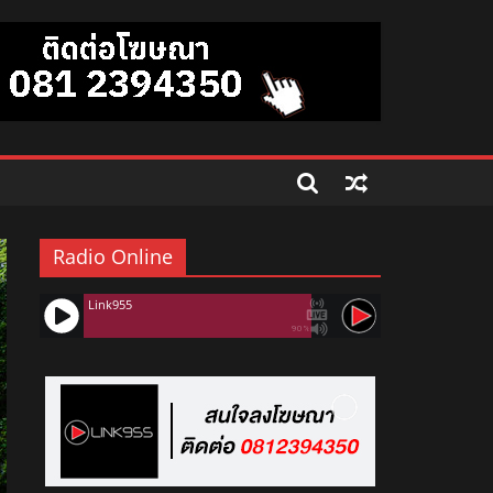
Radio Online
Link955
90%