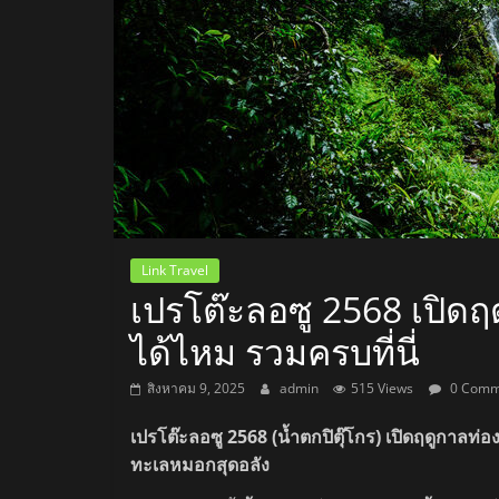
สถานี
วิทยุ
FM
ลพบุรี
สถานี
Link Travel
วิทยุ
เปรโต๊ะลอซู 2568 เปิดฤ
ลพบุรี
ได้ไหม รวมครบที่นี่
วิทยุ
FM
สิงหาคม 9, 2025
admin
515 Views
0 Comm
ลพบุรี
เปรโต๊ะลอซู 2568
(น้ำตกปิตุ๊โกร) เปิดฤดูกาลท่
ทะเลหมอกสุดอลัง