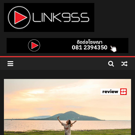
Skip
to
content
Link
95.5
คลื่น
เพลง
ฮิต
สุด
คูล