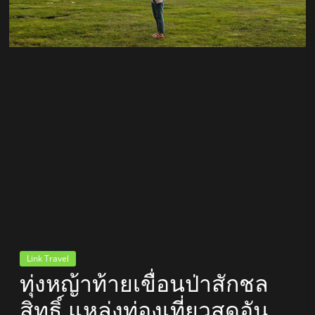
สถานี
วิทยุ
FM
ลพบุรี
สถานี
วิทยุ
ลพบุรี
วิทยุ
FM
ลพบุรี
Link Travel
ทุ่งหญ้าท้ายเขื่อนป่าสักชล
สิทธิ์ แหล่งท่องเที่ยวสุดอัน