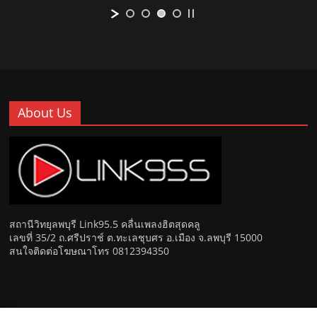
About Us
สถานีวิทยุลพบุรี Link95.5 คลื่นเพลงฮิตสุดคลู
เลขที่ 35/2 ถ.ศรีปราช์ ต.ทะเลชุบศร อ.เมือง จ.ลพบุรี 15000
สนใจติดต่อโฆษณาโทร 0812394350