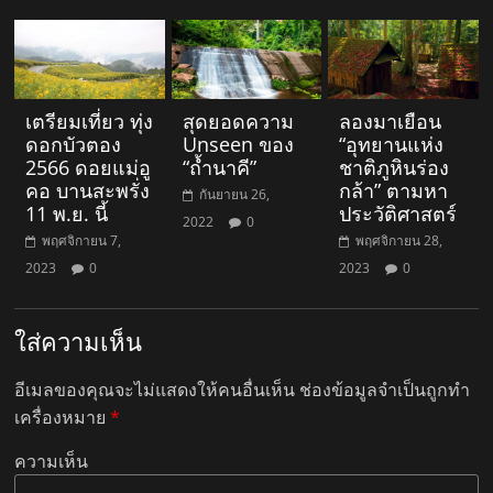
เตรียมเที่ยว ทุ่ง
สุดยอดความ
ลองมาเยือน
ดอกบัวตอง
Unseen ของ
“อุทยานแห่ง
2566 ดอยแม่อู
“ถ้ำนาคี”
ชาติภูหินร่อง
คอ บานสะพรั่ง
กล้า” ตามหา
กันยายน 26,
11 พ.ย. นี้
ประวัติศาสตร์
2022
0
พฤศจิกายน 7,
พฤศจิกายน 28,
2023
0
2023
0
ใส่ความเห็น
อีเมลของคุณจะไม่แสดงให้คนอื่นเห็น
ช่องข้อมูลจำเป็นถูกทำ
เครื่องหมาย
*
ความเห็น