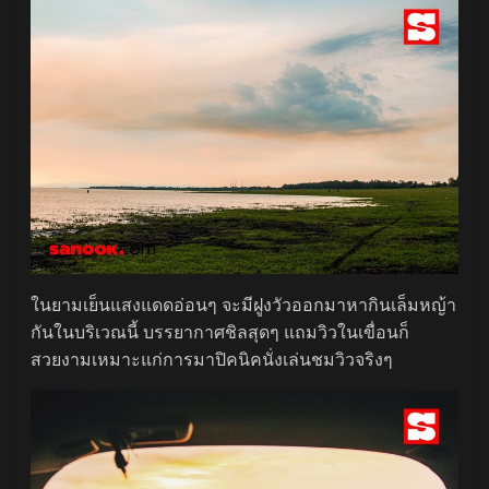
ในยามเย็นแสงแดดอ่อนๆ จะมีฝูงวัวออกมาหากินเล็มหญ้า
กันในบริเวณนี้ บรรยากาศชิลสุดๆ แถมวิวในเขื่อนก็
สวยงามเหมาะแก่การมาปิคนิคนั่งเล่นชมวิวจริงๆ