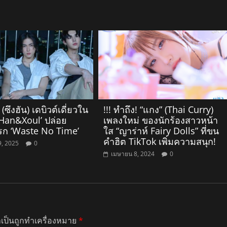
ซึงฮัน) เดบิวต์เดี่ยวใน
!!! ทำถึง! “แกง” (Thai Curry)
gHan&Xoul’ ปล่อย
เพลงใหม่ ของนักร้องสาวหน้า
แรก ‘Waste No Time’
ใส “ญาร่าห์ Fairy Dolls” ที่ขน
คำฮิต TikTok เพิ่มความสนุก!
9, 2025
0
เมษายน 8, 2024
0
ำเป็นถูกทำเครื่องหมาย
*