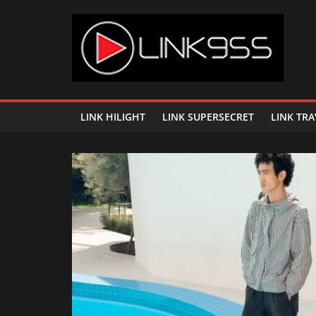
Skip
to
content
Link
95.5
LINK HILIGHT
LINK SUPERSECRET
LINK TRA
คลื่น
เพลง
ฮิต
สุด
คูล