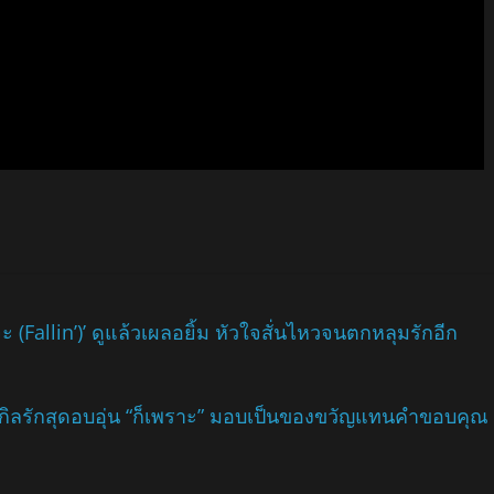
Fallin’)’ ดูแล้วเผลอยิ้ม หัวใจสั่นไหวจนตกหลุมรักอีก
กิลรักสุดอบอุ่น “ก็เพราะ” มอบเป็นของขวัญแทนคำขอบคุณ