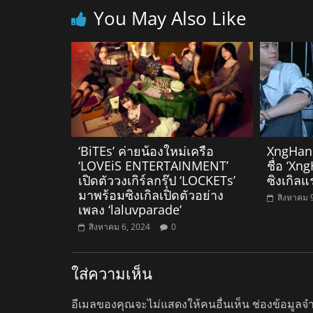
You May Also Like
‘BiTEs’ ค่ายน้องใหม่เครือ
XngHan (
‘LOVEiS ENTERTAINMENT’
ชื่อ ‘Xn
เปิดตัววงเกิร์ลกรุ๊ป ‘LOCKETs’
ซิงเกิล
มาพร้อมซิงเกิลเปิดตัวอย่าง
สิงหาคม 
เพลง ‘laluvparade’
สิงหาคม 6, 2024
0
ใส่ความเห็น
อีเมลของคุณจะไม่แสดงให้คนอื่นเห็น
ช่องข้อมูลจ