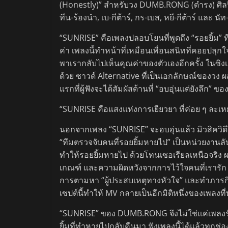
(Honestly)” สำหรับวง DUMB.RONG (ดำรง) ศิลปิน
ทีน-ร้องนำ, เบ-กีต้าร์, กร-เบส, หยี-กีต้าร์ และ น
“SUNRISE” คือเพลงปลอบโยนที่พูดถึง “รอยยิ้ม” ท
ค่า เพลงนี้ทำหน้าที่เหมือนเพื่อนสนิทที่คอยปลุกใ
พาเรากลับไปเห็นคุณค่าของตัวเองอีกครั้ง ในซิงเ
ด้วย ซาวด์ Alternative ที่เป็นเอกลักษณ์ของวง ผส
แรกที่ผู้ฟังจะได้สัมผัสด้านที่ “อบอุ่นแต่ยังลึ
“SUNRISE คือแสงแห่งการเยียวยา ที่ค่อย ๆ ละเห
นอกจากเพลง “SUNRISE” จะอบอุ่นแล้ว มิวสิควิดีโ
“ทีมตรวจจับคนที่รอยยิ้มหายไป” เป็นหน่วยงานลับ
ทำให้รอยยิ้มหายไป ด้วยโทนเซอเรียลเหนือจริง ผส
เกณฑ์ และความผิดหวังจากการไว้ใจคนที่เรารัก ที
การตามหา “ผู้ประสบเหตุทางหัวใจ” และทำภารกิ
เซปต์นี้ทำให้ MV กลายเป็นอีกมิติหนึ่งของเพลง
“SUNRISE” ของ DUMB.RONG จึงไม่ใช่แค่เพลงรัก 
ยิ้มที่ทำหายไปกลับคืนมา ฟังเพลงนี้ได้แล้วทุกช่