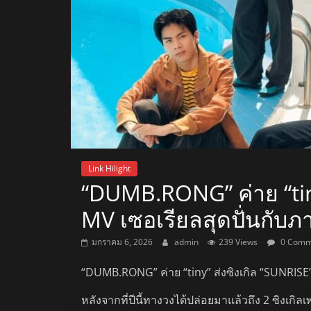
สถานี
วิทยุ
FM
ลพบุรี
สถานี
Link Hilight
วิทยุ
“DUMB.RONG” ค่าย “tiny
ลพบุรี
MV เซอเรียลสุดปั่นกับภ
วิทยุ
FM
มกราคม 6, 2026
admin
239 Views
0 Comm
ลพบุรี
“DUMB.RONG” ค่าย “tiny” ส่งซิงเกิล “SUNRISE”
หลังจากที่ปีนี้ทางวงได้ปล่อยมาแล้วถึง 2 ซิงเกิ