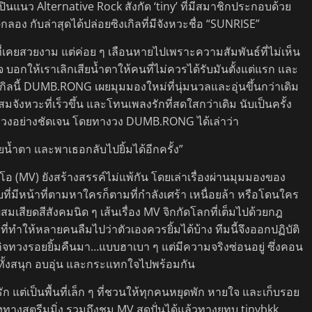
แนว Alternative Rock สังกัด ‘tiny’ ที่มีสมาชิกประกอบด้วย
ัท-กลอง กับล่าสุดได้ปล่อยซิงเกิลที่มีจังหวะชื่อ “SUNRISE”
ี่เคยสวยงาม แต่ค่อย ๆ เลือนหายไปเพราะความสัมพันธ์ที่ไม่เห็น
จ บอกให้เราเลิกเสียน้ำตาให้คนที่ไม่ควรได้รับมันตั้งแต่แรก และ
กิลนี้ DUMB.RONG เผยมุมมองใหม่ที่นุ่มนวลและอุ่นขึ้นกว่าเดิม
มจังหวะที่เร็วขึ้น และโทนเพลงรักที่สดใสกว่าเดิม นับเป็นครั้ง
ก” ของวงอย่างชัดเจน โดยทางวง DUMB.RONG ได้เล่าว่า
ยน้ำตา และพาเธอกลับไปยิ้มได้อีกครั้ง”
อ (MV) ยังสร้างสรรค์ไม่แพ้กัน โดยเล่าเรื่องผ่านมุมมองของ
ที่มีหน้าที่ตามหาใครก็ตามที่กำลังเศร้า เหนื่อยล้า หรือโดนใคร
มเสียดสีสังคมนิด ๆ เส้นเรื่อง MV จิกกัดโลกที่เต็มไปด้วยกฎ
่ทำให้หลายคนลืมไปว่าตัวเองควรยิ้มได้บ้าง ทีมนี้จึงออกปฏิบัติ
จทวงรอยยิ้มคืนมา…แบบฮาเบา ๆ แต่มีความจริงซ่อนอยู่ ซึ่งคอน
ที่ทั้งสนุก อบอุ่น และกระแทกใจไปพร้อมกัน
แต่เป็นพื้นที่เล็ก ๆ ที่ชวนให้ทุกคนหยุดพัก หายใจ และเก็บรอย
องทางสตรีมมิ่ง รวมถึงชม MV สุดปั่นได้แล้วทางยูทูบ tinybkk