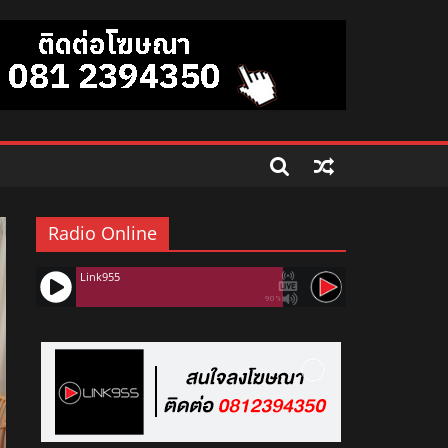
Radio Online
Link955
90%