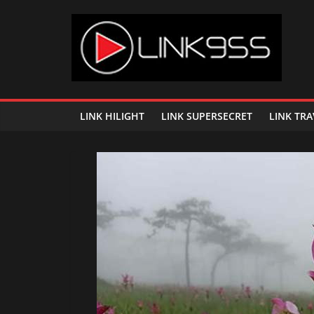
Skip
to
content
Link
95.5
LINK HILIGHT
LINK SUPERSECRET
LINK TRA
คลื่น
เพลง
ฮิต
สุด
คูล