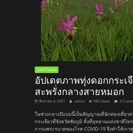
สถานี
วิทยุ
FM
ลพบุรี
สถานี
Link Travel
อัปเดตภาพทุ่งดอกกระเ
วิทยุ
ลพบุรี
สะพรั่งกลางสายหมอก
วิทยุ
FM
สิงหาคม 4, 2021
admin
582 Views
0 Comm
ลพบุรี
ในช่วงกลางปีแบบนี้เป็นสัญญาณที่นักท่องเที่ยวส
กระเจียวที่จังหวัดชัยภูมิ ทั้งที่อุทยานแห่งชาต
การแพร่ะรบาดของโรค COVID-19 จึงทำให้เราทุก