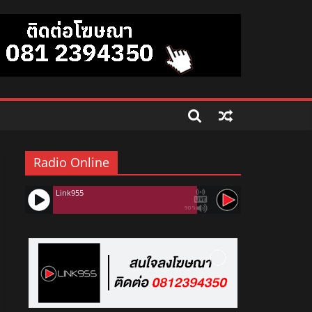
Radio Online
Link955
90%