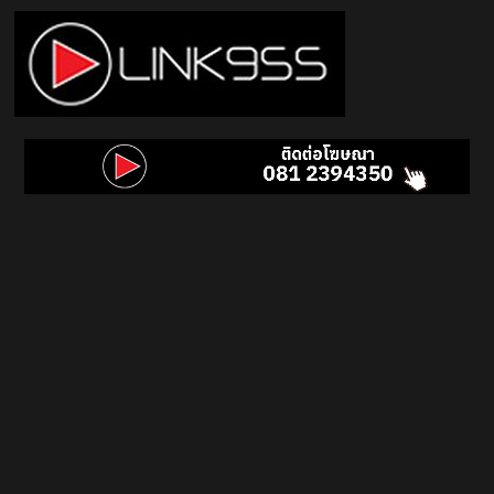
Skip
to
content
Link
95.5
คลื่น
เพลง
ฮิต
สุด
คูล