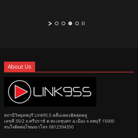
About Us
สถานีวิทยุลพบุรี Link95.5 คลื่นเพลงฮิตสุดคลู
เลขที่ 35/2 ถ.ศรีปราช์ ต.ทะเลชุบศร อ.เมือง จ.ลพบุรี 15000
สนใจติดต่อโฆษณาโทร 0812394350