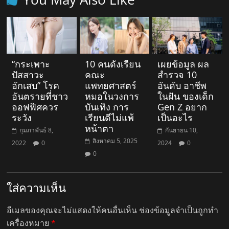
“กระเพาะ
10 คนดังเรียน
เผยข้อมูล ผล
ปัสสาวะ
คณะ
สำรวจ 10
อักเสบ” โรค
แพทยศาสตร์
อันดับ อาชีพ
อันตรายที่ชาว
หมอในวงการ
ในฝัน ของเด็ก
ออฟฟิศควร
บันเทิง การ
Gen Z อยาก
ระวัง
เรียนดีไม่แพ้
เป็นอะไร
หน้าตา
กุมภาพันธ์ 8,
กันยายน 10,
สิงหาคม 5, 2025
2022
0
2024
0
0
ใส่ความเห็น
อีเมลของคุณจะไม่แสดงให้คนอื่นเห็น
ช่องข้อมูลจำเป็นถูกทำ
เครื่องหมาย
*