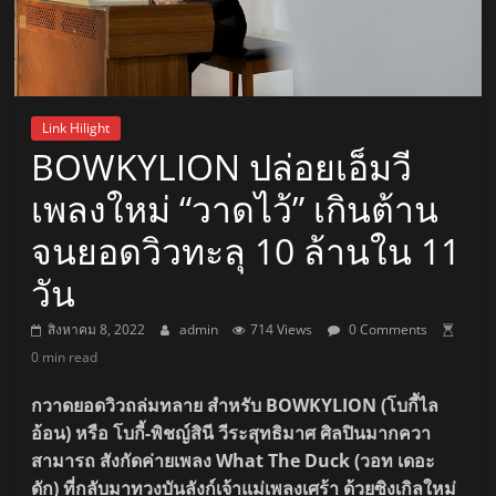
Link Hilight
BOWKYLION ปล่อยเอ็มวี
เพลงใหม่ “วาดไว้” เกินต้าน
จนยอดวิวทะลุ 10 ล้านใน 11
วัน
สิงหาคม 8, 2022
admin
714 Views
0 Comments
0 min read
กวาดยอดวิวถล่มทลาย สำหรับ BOWKYLION (โบกี้ไล
อ้อน) หรือ โบกี้-พิชญ์สินี วีระสุทธิมาศ ศิลปินมากควา
สามารถ สังกัดค่ายเพลง What The Duck (วอท เดอะ
ดัก) ที่กลับมาทวงบันลังก์เจ้าแม่เพลงเศร้า ด้วยซิงเกิลใหม่