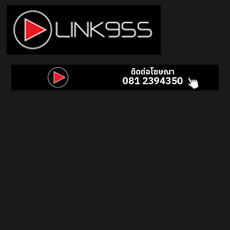
Skip
to
content
Link
95.5
คลื่น
เพลง
ฮิต
สุด
คูล