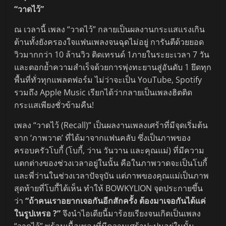
“วาดไว้”
ณ เวลานี้ เพลง “วาดไว้” กลายเป็นผลงานกระแสแรงเกิน
ต้านทั้งยังครองใจแฟนเพลงจนฉุดไม่อยู่ การันตีด้วยยอด
วิวมากกว่า 10 ล้านวิว ติดเทรนด์ 1ภายในระยะเวลา 7 วัน
และตอกย้ำความสำเร็จด้วยการพุ่งทะยานสู่อันดับ 1 ยึดทุก
พื้นที่ทั่วทุกแพลตฟอร์ม ไม่ว่าจะเป็น YouTube, Spotify
รวมถึง Apple Music เรียกได้ว่ากลายเป็นเพลงฮิตติด
กระแสเพียงชั่วข้ามคืน!
เพลง “วาดไว้ (Recall)” เป็นผลงานเพลงเศร้าที่มีจุดเริ่มต้น
จาก ‘ภาพวาด’ ที่ได้มาจากแฟนคลับ ซึ่งเป็นภาพของ
ครอบครัวโบกี้ (โบกี้, ว่าน วันวาน และคุณแม่) ที่มีความ
แตกต่างของช่วงเวลาอยู่ในนั้น คือในภาพวาดจะเป็นโบกี้
และพี่ว่านในช่วงเวลาปัจจุบัน แต่ภาพของคุณแม่เป็นภาพ
สุดท้ายที่โบกี้ได้เห็น ทำให้ BOWKYLION จุดประกายขึ้น
ว่า
“ถ้าคนเราอยากเจอกันอีกสักครั้ง ต้องมาเจอกันได้แค่
ในรูปเหรอ ?”
จึงนำไอเดียนี้มาร้อยเรียงจนเกิดเป็นเพลง
“วาดไว้” พร้อมเนื้อเพลงที่มีความเศร้าปะปนอยู่ในนั้น