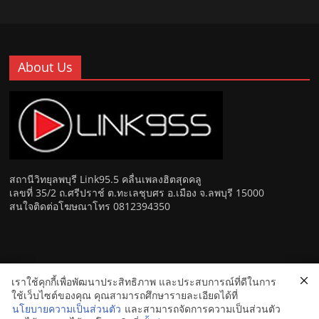
About Us
สถานีวิทยุลพบุรี Link95.5 คลื่นเพลงฮิตสุดคลู
เลขที่ 35/2 ถ.ศรีปราช์ ต.ทะเลชุบศร อ.เมือง จ.ลพบุรี 15000
สนใจติดต่อโฆษณาโทร 0812394350
เราใช้คุกกี้เพื่อพัฒนาประสิทธิภาพ และประสบการณ์ที่ดีในการ
Copyright © 2026
Link 95.5 คลื่นเพลงฮิตสุดคูล สถานีวิทยุ FM
ใช้เว็บไซต์ของคุณ คุณสามารถศึกษารายละเอียดได้ที่
ลพบุรี
. All rights reserved.
นโยบายความเป็นส่วนตัว
และสามารถจัดการความเป็นส่วนตัว