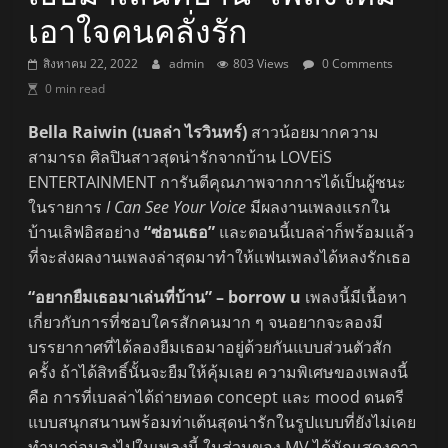
เอาใจคนคลั่งรัก
สิงหาคม 22, 2022
admin
803 Views
0 Comments
0 min read
Bella Raiwin (เบลล่า ไรวินทร์)
สาวน้อยมากความ
สามารถ ศิลปินสาวสุดน่ารักจากบ้าน LOVEiS
ENTERTAINMENT การันตีคุณภาพจากการได้เป็นผู้ชนะ
ในรายการ
I Can See Your Voice
มีผลงานเพลงแรกใน
บ้านเลิฟอิสอย่าง
“ซ่อนเธอ”
และตอนนี้เบลล่าก็พร้อมแล้ว
ที่จะส่งผลงานเพลงล่าสุดมาทำให้แฟนเพลงได้หลงรักเธอ
“อยากยืมเธอมาเล่นที่บ้าน” – borrow u
เพลงนี้มีเนื้อหา
เกี่ยวกับการที่ชอบใครสักคนมาก ๆ จนอยากจะลองมี
บรรยากาศที่ได้ลองยืมเธอมาอยู่ด้วยกันแบบส่วนตัวสัก
ครั้ง ถ้าได้สิทธิ์นั้นจะยืมให้คุ้มเลย ความพิเศษของเพลงนี้
คือ การที่เบลล่าได้ถ่ายทอด concept และ mood ดนตรี
แบบสนุกสนานพร้อมท่าเต้นสุดน่ารักในรูปแบบที่ยังไม่เคย
ทำมาก่อนลงไปในเพลงนี้ ในส่วนของ MV ได้นักแสดงดาว