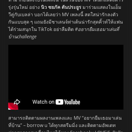
รุ่งรุ่นใหม่ อย่าง
นิว ชยภัค ตันประยูร
มาร่วมแสดงในเอ็ม
วีคู่กับเบลล่า บอกได้เลยว่า MV เพลงนี้ สดใสน่ารักลงตัว
กันแบบสุด ๆ แถมยังมีชาเลนจ์ท่าเต้นน่ารักสุดคิ้วท์ให้แฟน
ได้ร่วมสนุกใน TikTok อย่าลืมติด
#อยากยืมเธอมาเล่นที่
บ้านchallenge
สามารถติดตามผลงานเพลงและ MV “อยากยืมเธอมาเล่น
ที่บ้าน” – borrow u ได้ทุกสตรีมมิ่ง และติดตามอัพเดท