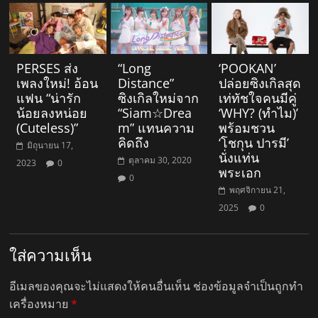
PERSES ส่ง
“Long
‘POOKAN’
เพลงใหม่! อ้อน
Distance”
ปล่อยซิงเกิลสุด
แฟน “น่ารัก
ซิงเกิลใหม่จาก
เท่ทัชใจคนมีคู่
น้อยลงหน่อย
“Siam☆Drea
‘WHY? (ทำไม)’
(Cuteless)”
m” แทนความ
พร้อมชวน
คิดถึง
‘โชกุน ปารมี’
มิถุนายน 17,
นั่งแท่น
ตุลาคม 30, 2020
2023
0
พระเอก
0
พฤศจิกายน 21,
2025
0
ใส่ความเห็น
อีเมลของคุณจะไม่แสดงให้คนอื่นเห็น
ช่องข้อมูลจำเป็นถูกทำ
เครื่องหมาย
*