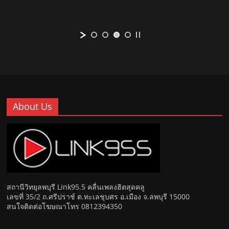
About Us
สถานีวิทยุลพบุรี Link95.5 คลื่นเพลงฮิตสุดคลู
เลขที่ 35/2 ถ.ศรีปราช์ ต.ทะเลชุบศร อ.เมือง จ.ลพบุรี 15000
สนใจติดต่อโฆษณาโทร 0812394350