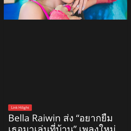
สถานี
วิทยุ
FM
ลพบุรี
สถานี
วิทยุ
ลพบุรี
วิทยุ
FM
ลพบุรี
Link Hilight
Bella Raiwin ส่ง “อยากยืม
เธอมาเล่นที่บ้าน” เพลงใหม่