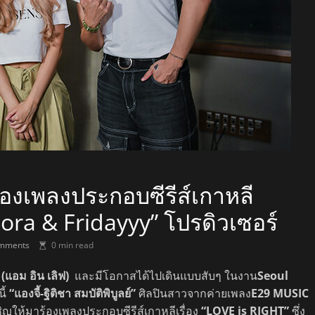
จร้องเพลงประกอบซีรีส์เกาหลี
ora & Fridayyy” โปรดิวเซอร์
mments
0 min read
 (แอม อิน เลิฟ)
และมีโอกาสได้ไปเดินแบบสับๆ ในงาน
Seoul
ี้
“แองจี้-ฐิติชา สมบัติพิบูลย์”
ศิลปินสาวจากค่ายเพลง
E29 MUSIC
เชิญให้มาร้องเพลงประกอบซีรีส์เกาหลีเรื่อง
“LOVE is RIGHT”
ซึ่ง