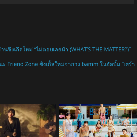
านซิงเกิลใหม่ “ไม่ตอบเลยน้า (WHAT’S THE MATTER?)”
ะ Friend Zone ซิงเกิ้ลใหม่จากวง bamm ในอัลบั้ม “เศร้า