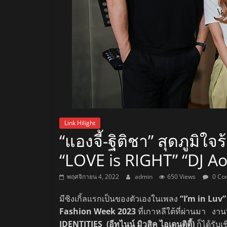
สถานี
วิทยุ
FM
ลพบุรี
สถานี
Link Hilight
วิทยุ
“แองจี้-ฐิติชา” สุดภูมิใ
ลพบุรี
“LOVE is RIGHT” “DJ Ao
วิทยุ
FM
พฤศจิกายน 4, 2022
admin
650 Views
0 Co
ลพบุรี
มีซิงเกิ้ลแรกเป็นของตัวเองในเพลง
“I’m in Luv”
Fashion Week 2023
ที่เกาหลีใต้ที่ผ่านมา งานน
IDENTITIES (อีทูไนน์ มิวสิค ไอเดนติตี้)
ก็ได้รับ