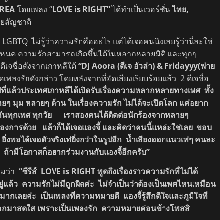
OREA
โดยเพลง “
LOVE is RIGHT”
ได้ทำเป็นเวอร์ชั่น
ไทย,
ายสัญชาติ
LGBTQ ไม่รู้ว่าความรักคืออะไร แต่ได้เจอคนนึงเลยรู้ว่านี่ละใช่
วกำหนด ความรักสามารถเกิดขึ้นได้ในหลากหลายมิติ และทุกๆ
ดีเจชื่อดังจากเกาหลีใต้
“DJ Aoora (ดีเจ อัวล่า) & Fridayyy(ฟาย
่ายทอดเพลงรักดังกล่าว โดยหลังจากที่อัดเสียงเรียบร้อยแล้ว 2 ดีเจชื่อ
ีที่แล้วประเทศเกาหลีได้เปิดรับเรื่องความหลากหลายทางเพศ ทั้ง
ลายๆ มุม หลายๆ ด้าน ในเรื่องความรัก ไม่ได้จะเปิดโลก แค่อยาก
นกันทุกเพศ ทุกวัย เราสองคนได้ติดต่อนักร้องจากหลายๆ
ต้องการด้วย แล้วก็ได้เจอแองจี้ และคิดว่าคนนี้แหล่ะใช่เลย ขอบ
ยิ่งพอได้เจอตัวจริงเท่ยิ่งกว่าในรูปอีก น้ำเสียงออกแนวเท่ๆ คนละ
ถ้ามีโอกาสก็อยากร่วมงานกับแองจี้อีกครับ”
ริมว่า
“ซีรีส์ LOVE is RIGHT พูดถึงเรื่องราวความรักที่ไม่ได้
อยู่แล้ว ความรักไม่มีถูกผิดค่ะ ไม่จำเป็นว่าต้องเป็นเพศไหนเหมือน
าะมากเลยค่ะ เป็นเพลงที่ความหมายดี แองจี้รู้สึกดีใจและภูมิใจที่
ห้ออกมาสดใส เพราะเป็นเพลงรัก ความหมายค่อนข้างโพสสิ