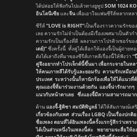
ได้ปล่อยให้ฟังกันไปแล้วทางยูทูป
SOM 1024 K
อินโดนีเซีย
และ
จีน
เพื่อเอาใจแฟนซีรีส์หลากหล
ซีรีส์
“LOVE is RIGHT”
เป็นเรื่องราวความรักของ 
เลย ความรักไม่จำเป็นต้องมีเรื่องเพศมาเป็นตั
ความรักเป็นเรื่องที่ดี ผลงานการโปรดิวเซอร์ของ
เดย์)”
ซึ่งครั้งนี้ ทั้งคู่ได้เลือกให้แองจี้เป็นผู้ถ
ดังได้เล่าถึงที่มาของซีรีส์เกาหลีเรื่องนี้ให้ฟังว่า
“ป
คู่จึงอยากทำโปรเจ็กต์นี้ขึ้นมา เพื่อกระจายในห
ให้คนเกาหลีได้รับรู้และยอมรับ ความรักเหมือ
ประเทศ ระหว่างนั้นก็หานักร้องเพื่อให้ได้แนวที่
คุณแองจี้ที่มาร่วมงานด้วยกัน แองจี้น่ารักมากๆ 
แนวกับหน้าตาเลย ซึ่งแองจี้มีความสามารถมาก 
ด้าน
แองจี้-ฐิติชา สมบัติพิบูลย์
ได้ให้สัมภาษณ์เส
เกี่ยวข้องกับเพศ ส่วนเรื่อง LGBQ เป็นเรื่องปกติ
ชื่อเพลง ตอนที่ได้ยินเพลงนี้ครั้งแรกรู้สึกว่าเพร
ได้เป็นส่วนหนึ่งในเพลงนี้ค่ะ พยายามจะสื่อใ