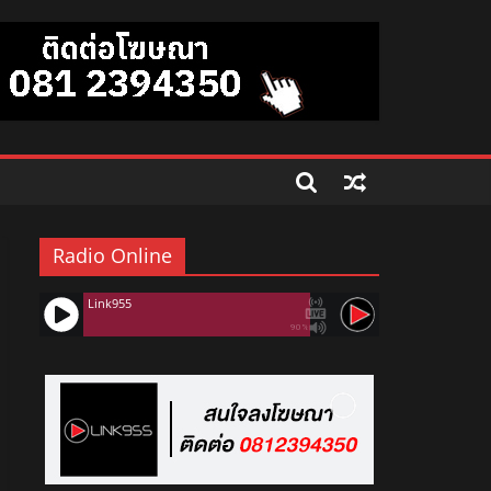
Radio Online
Link955
90%