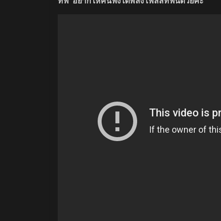
ทีฟ อยากให้คนฟังได้พลังโพสสิทีฟนี้ด้วยค่ะ”