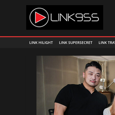
Skip
to
content
Link
95.5
LINK HILIGHT
LINK SUPERSECRET
LINK TRA
คลื่น
เพลง
ฮิต
สุด
คูล