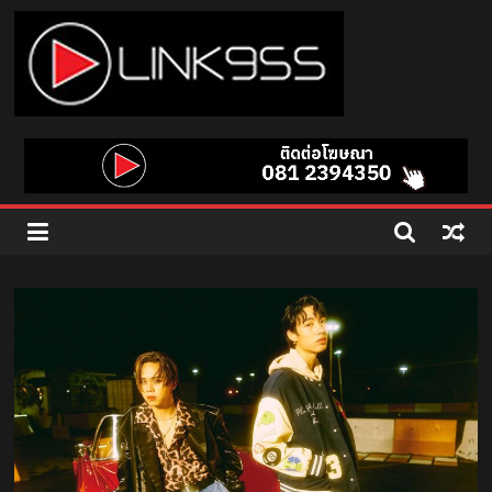
Skip
to
content
Link
95.5
คลื่น
เพลง
ฮิต
สุด
คูล