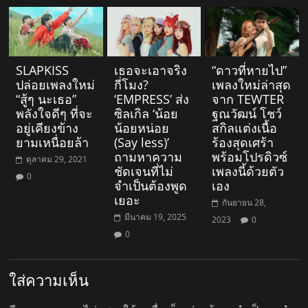
SLAPKISS
เธอจะเอาจริง
“ดาวที่หายไป”
ปล่อยเพลงใหม่
กี่โมง?
เพลงใหม่ล่าสุด
“สู้ๆ นะเธอ”
‘EMPRESS’ ส่ง
จาก TEWTER
พลังใจดีๆ ที่จะ
ซิลเกิล ‘น้อย
ฐณวัฒน์ โชว์
อยู่เคียงข้าง
น้อยหน่อย
สกิลแต่งเนื้อ
ยามเหนื่อยล้า
(Say less)’
ร้องสุดเศร้า
ถามหาความ
พร้อมโปรดิวซ์
ตุลาคม 29, 2021
ชัดเจนที่ไม่
เพลงนี้ด้วยตัว
0
จำเป็นต้องพูด
เอง
เยอะ
กันยายน 28,
มีนาคม 19, 2025
2023
0
0
ใส่ความเห็น