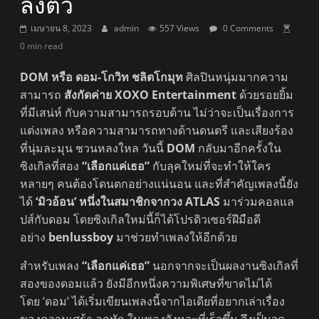
ลงตัว
เมษายน 8, 2023
admin
557 Views
0 Comments
0 min read
DOM หรือ ดอม-โกวิท ชลิตโกมุท
ศิลปินหนุ่มมากความ
สามารถ
สังกัดค่าย XOXO Entertainment
ด้วยรอยยิ้ม
ที่มีเสน่ห์ กับความสามารถรอบด้าน ไม่ว่าจะเป็นเรื่องการ
แต่งเพลง หรือความสามารถทางด้านดนตรี และเสียงร้อง
ที่นุ่มละมุน ชวนหลงใหล วันนี้
DOM
กลับมาอีกครั้งใน
ซิงเกิลที่สอง
“เลือกแค่เธอ”
กับลุคใหม่ที่จะทำให้ใคร
หลายๆ คนต้องโดนตกอย่างแน่นอน และที่สำคัญเพลงนี้ยัง
ได้
‘มิวอ้อน’ หนึ่งในสมาชิกจากวง ATLAS
มาร่วมคอลแล
ปส์กับดอม โดยซิงเกิลใหม่นี้ก็ได้โปรดิวเซอร์ฝีมือดี
อย่าง
benlussboy
มาช่วยทำเพลงให้อีกด้วย
สำหรับเพลง
“เลือกแค่เธอ”
นอกจากจะเป็นผลงานซิงเกิลที่
สองของดอมแล้ว ยังมีอีกหนึ่งความพิเศษที่ขาดไม่ได้
โดย ‘ดอม’ ได้เริ่มเขียนเพลงนี้จากไอเดียที่อยากเล่าเรื่อง