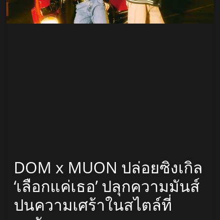
สถานี
วิทยุ
FM
ลพบุรี
สถานี
วิทยุ
ลพบุรี
วิทยุ
FM
DOM x MUON ปล่อยซิงเกิล
ลพบุรี
‘เลือกแค่เธอ’ ปลุกความมันส์
ปนความเศร้าในสไตล์ที่