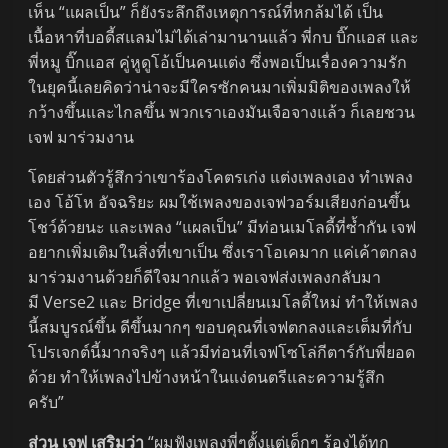
เห็น “แผลเป็น” ก็ยังระลึกถึงเหตุการณ์ที่หกล้มได้ เป็น
เนื้อหาที่บอดี้สแลมไม่ได้เล่ามานานแล้ว พี่กบ บิ๊กแอส และ
พี่หมู บิ๊กแอส คู่หูดูโอ้เป็นคนแต่ง ซึ่งพอเป็นเรื่องความรัก
ในยุคนี้เลยคิดว่าน่าจะมีใครซักคนมาเพิ่มมิติของเพลงให้
กว้างขึ้นและไกลขึ้น พวกเราเองมันเจือจางแล้ว ก็เลยชวน
เจฟ มาร่วมงาน
โดยส่วนตัวรู้สึกว่าเขาร้องโคตรเก่ง แต่งเพลงเอง ทำเพลง
เอง โอ้โห อัจฉริยะ ผมใช้เพลงของเจฟวอร์มเสียงก่อนขึ้น
โชว์ด้วยนะ และเพลง “แผลเป็น” มีท่อนเมโลดี้ที่ซ้ำกัน เจฟ
อยากเพิ่มเติมในสิ่งที่เขาเป็น ซึ่งเราโอเคมาก แค่เค้าตกลง
มาร่วมงานด้วยก็ดีใจมากแล้ว พอเจฟส่งเพลงกลับมา
มี Verse2 และ Bridge ที่เขาเปลี่ยนเมโลดี้ใหม่ ทำให้เพลง
นี้สมบูรณ์ขึ้น ดีขึ้นมากๆ ขอบคุณที่เจฟตกลงและเต็มที่กับ
โปรเจกต์นี้มากจริงๆ แล้วมีท่อนที่เจฟโซโล่กีตาร์กับพี่ยอด
ด้วย ทำให้เพลงไปข้างหน้าในแง่ดนตรีและความรู้สึก
ครับ”
ส่วน เจฟ เสริมว่า
“ผมฟังเพลงพี่ๆตั้งแต่เด็กๆ ร้องได้ทุก