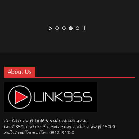
About Us
สถานีวิทยุลพบุรี Link95.5 คลื่นเพลงฮิตสุดคลู
เลขที่ 35/2 ถ.ศรีปราช์ ต.ทะเลชุบศร อ.เมือง จ.ลพบุรี 15000
สนใจติดต่อโฆษณาโทร 0812394350