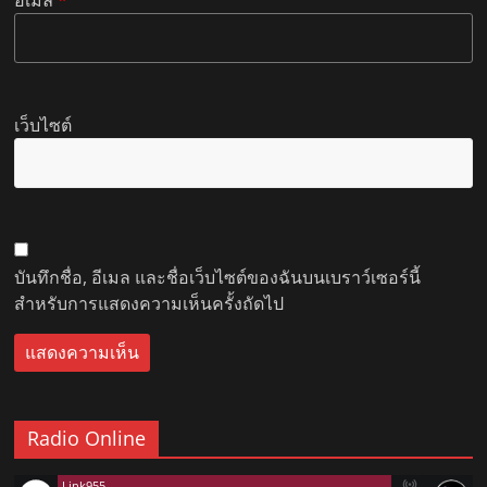
อีเมล
*
เว็บไซต์
บันทึกชื่อ, อีเมล และชื่อเว็บไซต์ของฉันบนเบราว์เซอร์นี้
สำหรับการแสดงความเห็นครั้งถัดไป
Radio Online
Link955