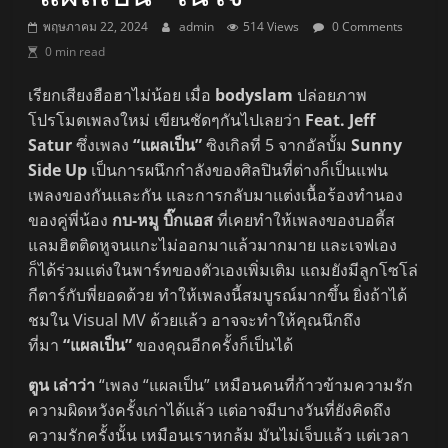
พฤษภาคม 22, 2024
admin
514 Views
0 Comments
0 min read
เรียกเสียงฮือฮาไม่น้อย เมื่อ
bodyslam
ปล่อยภาพ
โปรโมตเพลงใหม่ เขียนชัดๆกันไปเลยว่า
Feat.
Jeff
Satur
ซึ่งเพลง
“แผลเป็น”
ซิงเกิลที่ 5 จากอัลบั้ม
Sunny
Side Up
เป็นการผนึกกำลังของศิลปินที่ต่างก็เป็นแฟน
เพลงของกันและกัน และการกลับมาแต่งเนื้อร้องทำนอง
ของคู่พี่น้อง
กบ-หมู บิ๊กแอส
ที่เคยทำให้เพลงของบอดี้ส
แลมฮิตติดหูจนแกะไม่ออกมาแล้วมากมาย และเจฟเอง
ก็ได้ร่วมแต่งในพาร์ทของตัวเองเพิ่มเติม แถมยังมีลูกโซโล่
กีตาร์กับพี่ยอดด้วย ทำให้เพลงนี้สมบูรณ์มากขึ้น ยิ่งถ้าได้
ชมใน Visual MV ด้วยแล้ว อาจจะทำให้คุณนึกถึง
ที่มา
“แผลเป็น”
ของคุณอีกครั้งก็เป็นได้
ตูน เล่าว่า
“เพลง “แผลเป็น” เหมือนคนที่ก้าวข้ามความรัก
ความผิดหวังครั้งเก่าได้แล้ว แต่อาจมีบางวันที่ยังคิดถึง
ความรักครั้งนั้น เหมือนเราหกล้ม มันไม่เจ็บแล้ว แต่เวลา