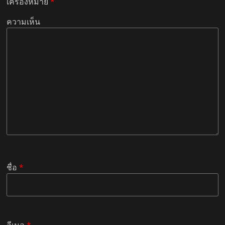
เครื่องหมาย
*
ความเห็น
ชื่อ
*