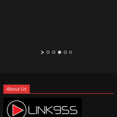
About Us