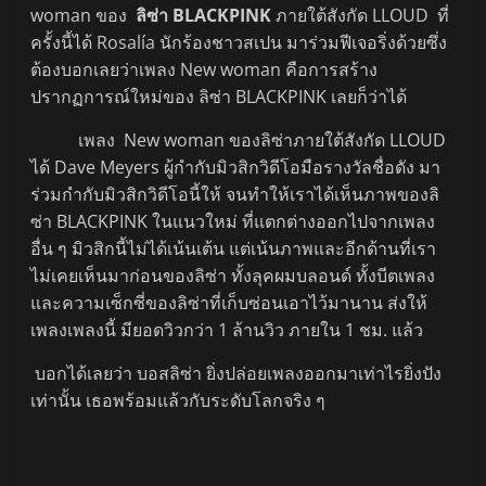
woman ของ
ลิซ่า BLACKPINK
ภายใต้สังกัด LLOUD ที่
ครั้งนี้ได้ Rosalía นักร้องชาวสเปน มาร่วมฟีเจอริ่งด้วยซึ่ง
ต้องบอกเลยว่าเพลง New woman คือการสร้าง
ปรากฏการณ์ใหม่ของ ลิซ่า BLACKPINK เลยก็ว่าได้
เพลง New woman ของลิซ่าภายใต้สังกัด LLOUD
ได้ Dave Meyers ผู้กำกับมิวสิกวิดีโอมือรางวัลชื่อดัง มา
ร่วมกำกับมิวสิกวิดีโอนี้ให้ จนทำให้เราได้เห็นภาพของลิ
ซ่า BLACKPINK ในแนวใหม่ ที่แตกต่างออกไปจากเพลง
อื่น ๆ มิวสิกนี้ไม่ได้เน้นเต้น แต่เน้นภาพและอีกด้านที่เรา
ไม่เคยเห็นมาก่อนของลิซ่า ทั้งลุคผมบลอนด์ ทั้งบีตเพลง
และความเซ็กซี่ของลิซ่าที่เก็บซ่อนเอาไว้มานาน ส่งให้
เพลงเพลงนี้ มียอดวิวกว่า 1 ล้านวิว ภายใน 1 ชม. แล้ว
บอกได้เลยว่า บอสลิซ่า ยิ่งปล่อยเพลงออกมาเท่าไรยิ่งปัง
เท่านั้น เธอพร้อมแล้วกับระดับโลกจริง ๆ