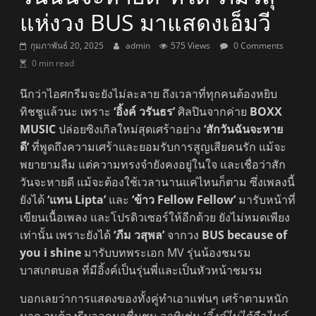
แห่งวง BUS มาแสดงเอ็มวี
กุมภาพันธ์ 20, 2025
admin
575 Views
0 Comments
0 min read
นึกว่าไอศกรีมจะยังไม่ละลาย ถึงเวลาที่ทุกคนต้องหยิบ
ทิชชูแล้วนะ เพราะ
‘อิ้งค์ วรันธร’
ศิลปินจากค่าย
BOXX
MUSIC
ปล่อยซิงเกิลใหม่สุดเศร้าอย่าง
‘สักวันฉันจะหาย
ดี’
ที่พูดถึงความเศร้าและยอมรับการสูญเสียคนรัก แม้จะ
พยายามลืม แต่ความทรงจำยังคงอยู่ในใจ และเชื่อว่าสัก
วันจะหายดี แม้จะต้องใช้เวลานานแค่ไหนก็ตาม ซึ่งเพลงนี้
ยังได้
‘แทน Lipta’
และ
‘ข้าว Fellow Fellow’
มารับหน้าที่
เขียนเนื้อเพลง และโปรดิวเซอร์ให้อีกด้วย ยังไม่หมดเพียง
เท่านั้น เพราะยังได้
‘ภีม วสุพล’
จากวง
BUS because of
you i shine
มารับบทพระเอก MV รุ่นน้องชมรม
บาสเกตบอล ที่มีอิ้งค์เป็นรุ่นพี่และเป็นหัวหน้าชมรม
บอกเลยว่าการแสดงของทั้งคู่ทำเอาแฟนๆ เศร้าตามหนัก