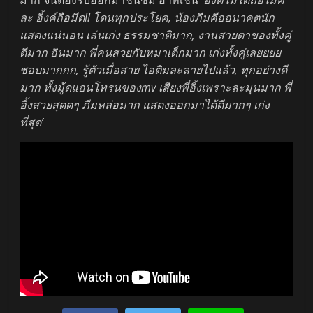
มาก จนต้องรีบออกมาชื่นชม อาทิเช่น
‘อิ้งค์ไม่ได้ถือไมค์
ละ อิ้งค์ถือมีด!! โดนทุกประโยค, น้องภีมคืออนาคตนัก
แสดงแน่นอน เล่นเก่ง ธรรมชาติมาก, งานสายตาของทั้งคู่
ดีมาก อินมาก พี่คนสวยกับหมาเด็กมาก เก่งทั้งคู่เลยยยย
ชอบมากกก, รู้ตัวเมื่อสาย ไอติมละลายไปแล้ว, ทุกอย่างดี
มาก ทั้งมู้ดแอนโทรนของmv เสียงพี่อิ้งเพราะละมุนมาก พี่
อิ้งสวยสุดดๆ ภีมหล่อมาก แสดงออกมาได้ดีมากๆ เก่ง
ที่สุด’