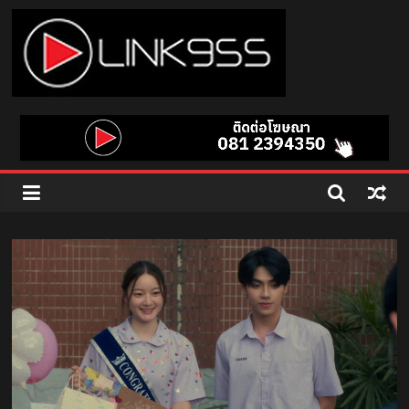
Skip
to
content
Link
95.5
คลื่น
เพลง
ฮิต
สุด
คูล