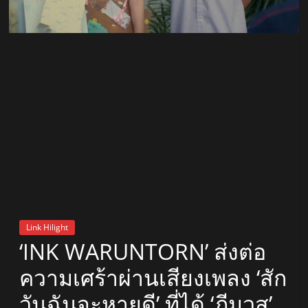
สถานี
วิทยุ
FM
ลพบุรี
สถานี
วิทยุ
ลพบุรี
วิทยุ
FM
Link Hilight
ลพบุรี
‘INK WARUNTORN’ ส่งต่อ
ความเศร้าผ่านเสียงเพลง ‘สัก
วันฉันจะหายดี’ ที่ได้ ‘ภีมวสุ’