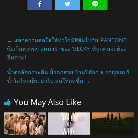
←
แจกความสดใสให้หัวใจมีสีสันไปกับ ‘PANTONE’
ซิงเกิลหวานๆ สุดน่ารักของ ‘BECKY’ ที่ทุกคนจะต้อง
ยิ้มตาม!
น้ำตกจ๊อกกระดิ่น น้ำตกสวย บ้านปิล๊อก จ.กาญจนบุรี
น้ำใสไหลเย็น น่าไปเล่นให้สดชื่น
→
You May Also Like