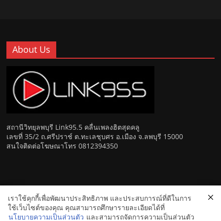
About Us
สถานีวิทยุลพบุรี Link95.5 คลื่นเพลงฮิตสุดคลู
เลขที่ 35/2 ถ.ศรีปราช์ ต.ทะเลชุบศร อ.เมือง จ.ลพบุรี 15000
สนใจติดต่อโฆษณาโทร 0812394350
เราใช้คุกกี้เพื่อพัฒนาประสิทธิภาพ และประสบการณ์ที่ดีในการ
Copyright © 2026
Link 95.5 คลื่นเพลงฮิตสุดคูล สถานีวิทยุ FM
ใช้เว็บไซต์ของคุณ คุณสามารถศึกษารายละเอียดได้ที่
ลพบุรี
. All rights reserved.
นโยบายความเป็นส่วนตัว
และสามารถจัดการความเป็นส่วนตัว