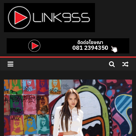
Skip
to
content
Link
95.5
คลื่น
เพลง
ฮิต
สุด
คูล