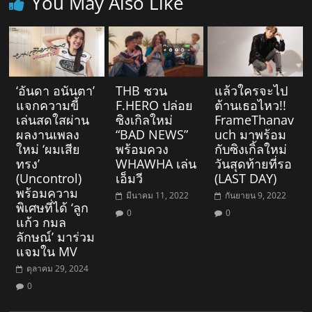
You May Also Like
‘อันดา อนันตา’
THB ชวน
แล้วใครจะไป
แจกความขี้
F.HERO ปล่อย
ต้านเธอไหว!!
เล่นสดใสผ่าน
ซิงเกิลใหม่
FrameThanav
ผลงานเพลง
“BAD NEWS”
uch มาพร้อม
ใหม่ ‘ผมเสีย
พร้อมควง
กับซิงเกิ้ลใหม่
ทรง’
WHAWHA เล่น
วันสุดท้ายที่รอ
(Uncontrol)
เอ็มวี
(LAST DAY)
พร้อมความ
มีนาคม 11, 2022
กันยายน 9, 2022
พิเศษที่ได้ ‘ลูก
0
0
แก้ว กมล
ลักษณ์’ มาร่วม
แจมใน MV
ตุลาคม 29, 2024
0