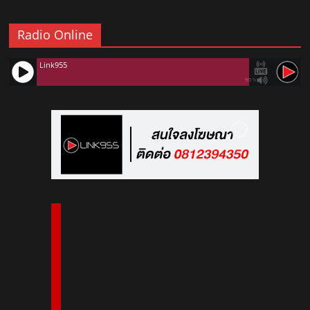
Radio Online
Link955
90%