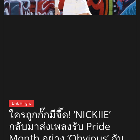
สถานี
วิทยุ
FM
ลพบุรี
สถานี
วิทยุ
ลพบุรี
วิทยุ
FM
Link Hilight
ลพบุรี
ใครถูกกั๊กมีจี๊ด! ‘NICKIIE’
กลับมาส่งเพลงรับ Pride
Month อย่าง ‘Obvious’ กับ