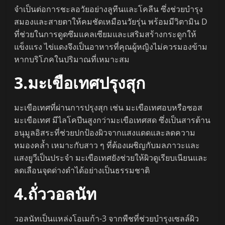
จำเป็นต่อการชะลอวัยอย่างลูทีนและโคลีน ซึ่งช่วยบำรุง
สมองและสายตาให้คมชัดเหมือนวัยรุ่น พร้อมมีวิตามิน D
ที่ช่วยในการดูดซึมแคลเซียมและเสริมสร้างกระดูกให้
แข็งแรง ไข่แดงจึงเป็นอาหารที่คุณผู้หญิงไม่ควรมองข้าม
หากบริโภคในปริมาณที่เหมาะสม
3.มะเขือเทศปรุงสุก
มะเขือเทศที่ผ่านการปรุงสุก เช่น มะเขือเทศอบหรือซอส
มะเขือเทศ มีไลโคปีนสูงกว่ามะเขือเทศสด ซึ่งเป็นสารต้าน
อนุมูลอิสระที่ช่วยปกป้องผิวจากแสงแดดและลดความ
หมองคล้ำ เหมาะกับสาว ๆ ที่ต้องเผชิญกับมลภาวะและ
แสงยูวีเป็นประจำ มะเขือเทศยังช่วยให้ผิวดูเรียบเนียนและ
ลดเลือนจุดด่างดำได้อย่างเป็นธรรมชาติ
4.ถั่ววอลนัท
วอลนัทเป็นแหล่งโอเมก้า-3 จากพืชที่ช่วยบำรุงเซลล์ผิว