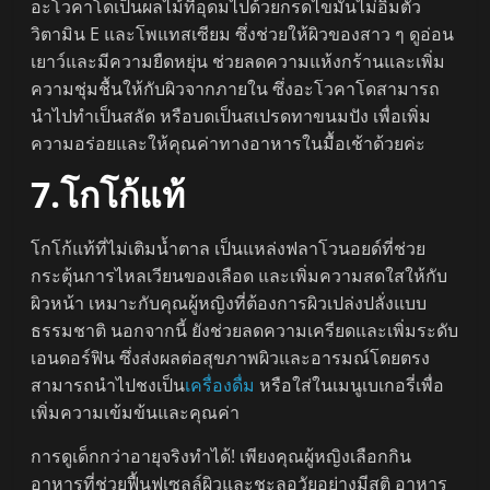
อะโวคาโดเป็นผลไม้ที่อุดมไปด้วยกรดไขมันไม่อิ่มตัว
วิตามิน E และโพแทสเซียม ซึ่งช่วยให้ผิวของสาว ๆ ดูอ่อน
เยาว์และมีความยืดหยุ่น ช่วยลดความแห้งกร้านและเพิ่ม
ความชุ่มชื้นให้กับผิวจากภายใน ซึ่งอะโวคาโดสามารถ
นำไปทำเป็นสลัด หรือบดเป็นสเปรดทาขนมปัง เพื่อเพิ่ม
ความอร่อยและให้คุณค่าทางอาหารในมื้อเช้าด้วยค่ะ
7.โกโก้แท้
โกโก้แท้ที่ไม่เติมน้ำตาล เป็นแหล่งฟลาโวนอยด์ที่ช่วย
กระตุ้นการไหลเวียนของเลือด และเพิ่มความสดใสให้กับ
ผิวหน้า เหมาะกับคุณผู้หญิงที่ต้องการผิวเปล่งปลั่งแบบ
ธรรมชาติ นอกจากนี้ ยังช่วยลดความเครียดและเพิ่มระดับ
เอนดอร์ฟิน ซึ่งส่งผลต่อสุขภาพผิวและอารมณ์โดยตรง
สามารถนำไปชงเป็น
เครื่องดื่ม
หรือใส่ในเมนูเบเกอรี่เพื่อ
เพิ่มความเข้มข้นและคุณค่า
การดูเด็กกว่าอายุจริงทำได้! เพียงคุณผู้หญิงเลือกกิน
อาหารที่ช่วยฟื้นฟูเซลล์ผิวและชะลอวัยอย่างมีสติ อาหาร