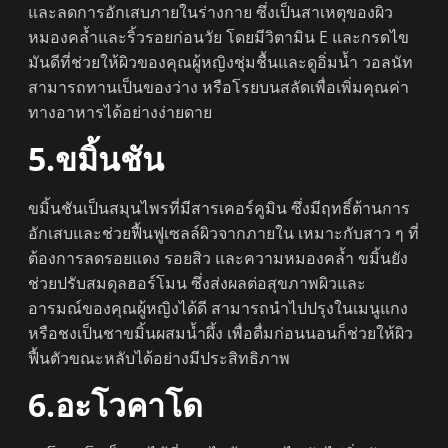
และลดการอักเสบภายในร่างกาย ซึ่งเป็นสาเหตุของผิว
หมองคล้ำและริ้วรอยก่อนวัย โดยมีวิตามิน E และกรดไข
มันดีที่ช่วยให้ผิวของคุณผู้หญิงชุ่มชื้นและดูอิ่มน้ำ วอลนัท
สามารถทานเป็นของว่าง หรือโรยบนสลัดเพื่อเพิ่มคุณค่า
ทางอาหารได้อย่างง่ายดาย
5.ขมิ้นชัน
ขมิ้นชันเป็นสมุนไพรที่มีสารเคอร์คูมิน ซึ่งมีฤทธิ์ต้านการ
อักเสบและช่วยฟื้นฟูเซลล์ผิวจากภายใน เหมาะกับสาว ๆ ที่
ต้องการลดรอยแดง รอยสิว และความหมองคล้ำ ขมิ้นยัง
ช่วยปรับสมดุลฮอร์โมน ซึ่งส่งผลต่อสุขภาพผิวและ
อารมณ์ของคุณผู้หญิงได้ดี สามารถนำไปปรุงในเมนูแกง
หรือชงเป็นชาขมิ้นผสมน้ำผึ้ง เพื่อดื่มก่อนนอนก็ช่วยให้ผิว
ฟื้นตัวขณะหลับได้อย่างมีประสิทธิภาพ
6.อะโวคาโด