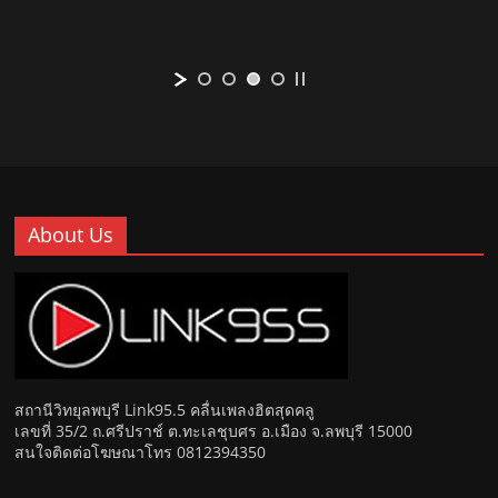
About Us
สถานีวิทยุลพบุรี Link95.5 คลื่นเพลงฮิตสุดคลู
เลขที่ 35/2 ถ.ศรีปราช์ ต.ทะเลชุบศร อ.เมือง จ.ลพบุรี 15000
สนใจติดต่อโฆษณาโทร 0812394350