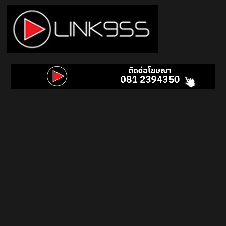
Skip
to
content
Link
95.5
คลื่น
เพลง
ฮิต
สุด
คูล