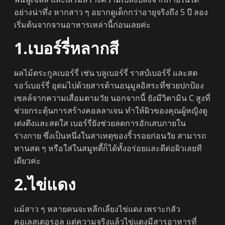
อย่างน่าทึ่ง หากสาว ๆ อยากดูเด็กกว่าอายุจริงถึง 5 ปี ลอง
เริ่มต้นจากจานอาหารเหล่านี้ก่อนเลยค่ะ
1.เบอร์รี่หลากสี
ผลไม้ตระกูลเบอร์รี่ เช่น บลูเบอร์รี่ ราสป์เบอร์รี่ และสต
รอว์เบอร์รี่ อุดมไปด้วยสารต้านอนุมูลอิสระที่ช่วยปกป้อง
เซลล์จากความเสื่อมตามวัย นอกจากนี้ ยังมีวิตามิน C สูงที่
ช่วยกระตุ้นการสร้างคอลลาเจน ทำให้ผิวของคุณผู้หญิงดู
เต่งตึงและสดใส เบอร์รี่ยังช่วยลดการอักเสบภายใน
ร่างกาย ซึ่งเป็นหนึ่งในสาเหตุของริ้วรอยก่อนวัย สามารถ
ทานสด ๆ หรือใส่ในสมูทตี้ก็ได้ทั้งอร่อยและดีต่อผิวเลยที
เดียวค่ะ
2.ไข่แดง
แม้สาว ๆ หลายคนจะหลีกเลี่ยงไข่แดง เพราะกลัว
คอเลสเตอรอล แต่ความจริงแล้วไข่แดงมีสารอาหารที่