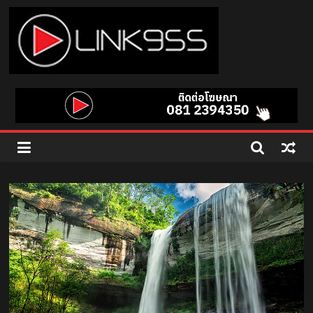
Skip
to
content
Link
95.5
คลื่น
เพลง
ฮิต
สุด
คูล