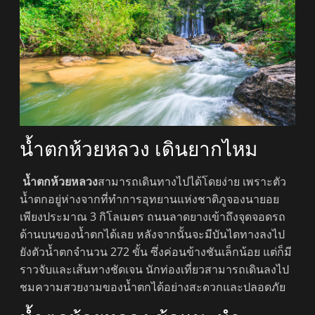
น้ำตกห้วยหลวง เดินยากไหม
น้ำตกห้วยหลวง
สามารถเดินทางไปได้โดยง่าย เพราะตัว
น้ำตกอยู่ห่างจากที่ทำการอุทยานแห่งชาติภูจองนายอย
เพียงประมาณ 3 กิโลเมตร ถนนลาดยางเข้าถึงจุดจอดรถ
ด้านบนของน้ำตกได้เลย หลังจากนั้นจะมีบันไดทางลงไป
ยังตัวน้ำตกจำนวน 272 ขั้น ซึ่งค่อนข้างชันเล็กน้อย แต่ก็มี
ราวจับและเส้นทางชัดเจน นักท่องเที่ยวสามารถเดินลงไป
ชมความสวยงามของน้ำตกได้อย่างสะดวกและปลอดภัย