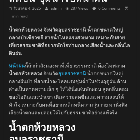
สิงหาคม 4, 2025
admin
287 Views
0 Comments
1 min read
น้ำตกห้วยหลวง จังหวัดอุบลราชธานี
น้ำตกขนาดใหญ่
กลางป่าเขียวขจี สายน้ำไหลแรงสวยงาม เหมาะกับสาย
เที่ยวธรรมชาติที่อยากพักใจท่ามกลางเสียงน้ำและกลิ่นไอ
ดินฝน
หน้าฝน
นี้ถ้ากำลังมองหาที่เที่ยวธรรมชาติ ต้องไม่พลาด
น้ำตกห้วยหลวง
จังหวัด
อุบลราชธานี
น้ำตกขนาดใหญ่
กลางผืนป่า ที่สายน้ำจะไหลแรงชุ่มฉ่ำในช่วงฤดูฝน ด้าน
ล่างเป็นหาดทรายเล็ก ๆ ให้ได้นั่งเล่นพักผ่อน สูดกลิ่นหอม
ของไอดินและป่าเขา เติมความสดชื่นและความสงบให้
หัวใจ เหมาะกับคนที่อยากหลีกหนีความวุ่นวาย มานั่งฟัง
เสียงน้ำตกและปล่อยใจไปกับธรรมชาติอย่างแท้จริง
น้ำตกห้วยหลวง
อุบลราชธานี