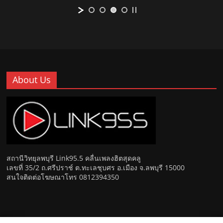
About Us
สถานีวิทยุลพบุรี Link95.5 คลื่นเพลงฮิตสุดคลู
เลขที่ 35/2 ถ.ศรีปราช์ ต.ทะเลชุบศร อ.เมือง จ.ลพบุรี 15000
สนใจติดต่อโฆษณาโทร 0812394350