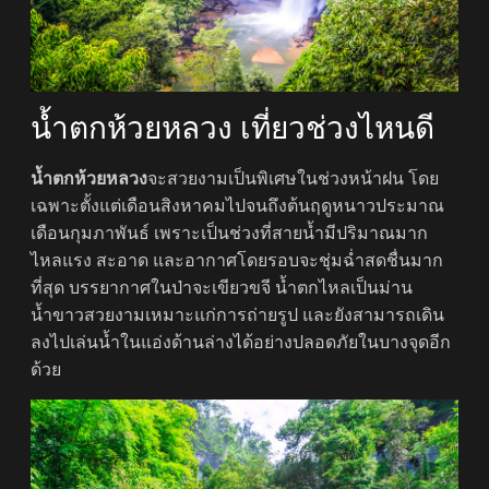
น้ำตกห้วยหลวง เที่ยวช่วงไหนดี
น้ำตกห้วยหลวง
จะสวยงามเป็นพิเศษในช่วงหน้าฝน โดย
เฉพาะตั้งแต่เดือนสิงหาคมไปจนถึงต้นฤดูหนาวประมาณ
เดือนกุมภาพันธ์ เพราะเป็นช่วงที่สายน้ำมีปริมาณมาก
ไหลแรง สะอาด และอากาศโดยรอบจะชุ่มฉ่ำสดชื่นมาก
ที่สุด บรรยากาศในป่าจะเขียวขจี น้ำตกไหลเป็นม่าน
น้ำขาวสวยงามเหมาะแก่การถ่ายรูป และยังสามารถเดิน
ลงไปเล่นน้ำในแอ่งด้านล่างได้อย่างปลอดภัยในบางจุดอีก
ด้วย