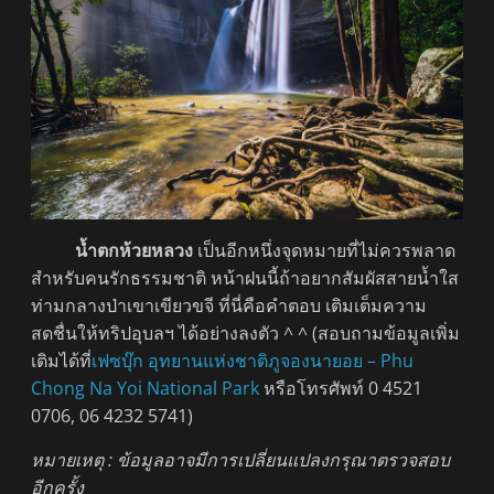
น้ำตกห้วยหลวง
เป็นอีกหนึ่งจุดหมายที่ไม่ควรพลาด
สำหรับคนรักธรรมชาติ หน้าฝนนี้ถ้าอยากสัมผัสสายน้ำใส
ท่ามกลางป่าเขาเขียวขจี ที่นี่คือคำตอบ เติมเต็มความ
สดชื่นให้ทริปอุบลฯ ได้อย่างลงตัว ^ ^ (สอบถามข้อมูลเพิ่ม
เติมได้ที่
เฟซบุ๊ก อุทยานแห่งชาติภูจองนายอย – Phu
Chong Na Yoi National Park
หรือโทรศัพท์ 0 4521
0706, 06 4232 5741)
หมายเหตุ : ข้อมูลอาจมีการเปลี่ยนแปลงกรุณาตรวจสอบ
อีกครั้ง