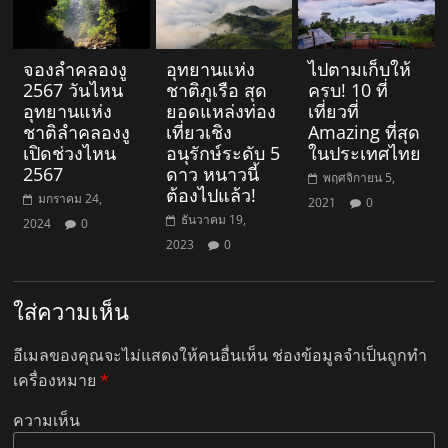
จองลําคลองงู
อุทยานแห่ง
ไปตามเก็บให้
2567 วันไหน
ชาติภูเรือ สุด
ครบ! 10 ที่
อุทยานแห่ง
ยอดแหล่งท่อง
เที่ยวที่
ชาติลำคลองงู
เที่ยวเชิง
Amazing ที่สุด
เปิดช่วงไหน
อนุรักษ์ระดับ 5
ในประเทศไทย
2567
ดาว หนาวนี้
พฤศจิกายน 5,
ต้องไปแล้ว!
มกราคม 24,
2021
0
ธันวาคม 19,
2024
0
2023
0
ใส่ความเห็น
อีเมลของคุณจะไม่แสดงให้คนอื่นเห็น
ช่องข้อมูลจำเป็นถูกทำ
เครื่องหมาย
*
ความเห็น