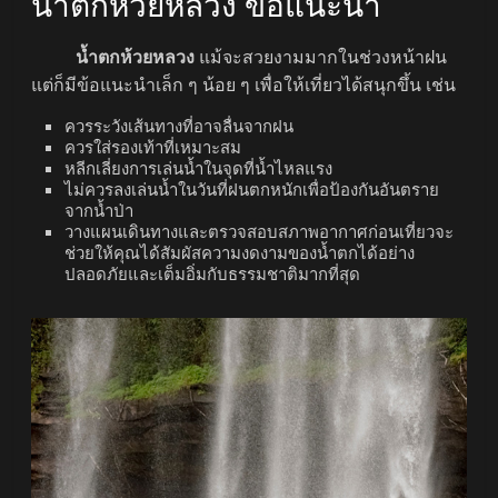
น้ำตกห้วยหลวง ข้อแนะนำ
น้ำตกห้วยหลวง
แม้จะสวยงามมากในช่วงหน้าฝน
แต่ก็มีข้อแนะนำเล็ก ๆ น้อย ๆ เพื่อให้เที่ยวได้สนุกขึ้น เช่น
ควรระวังเส้นทางที่อาจลื่นจากฝน
ควรใส่รองเท้าที่เหมาะสม
หลีกเลี่ยงการเล่นน้ำในจุดที่น้ำไหลแรง
ไม่ควรลงเล่นน้ำในวันที่ฝนตกหนักเพื่อป้องกันอันตราย
จากน้ำป่า
วางแผนเดินทางและตรวจสอบสภาพอากาศก่อนเที่ยวจะ
ช่วยให้คุณได้สัมผัสความงดงามของน้ำตกได้อย่าง
ปลอดภัยและเต็มอิ่มกับธรรมชาติมากที่สุด