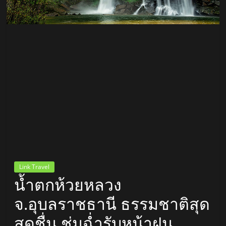
สถานี
วิทยุ
FM
ลพบุรี
สถานี
วิทยุ
ลพบุรี
วิทยุ
FM
Link Travel
ลพบุรี
น้ำตกห้วยหลวง
จ.อุบลราชธานี ธรรมชาติสุด
สดชื่น ชุ่มฉ่ำรับหน้าฝน