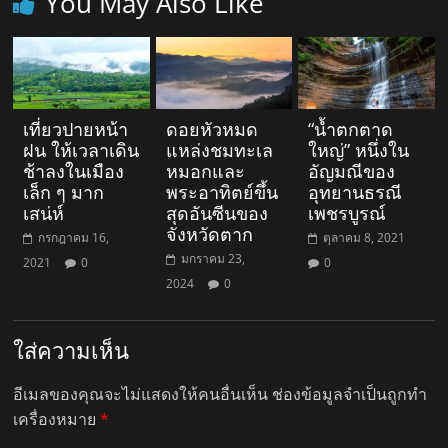
You May Also Like
เที่ยวปายหน้า
ดอยหัวหมด
“น้ำตกตาด
ฝน ให้เวลาเดิน
แหล่งชมทะเล
ใหญ่” หนึ่งใน
ช้าลงในเมือง
หมอกและ
อัญมณีของ
เล็ก ๆ มาก
พระอาทิตย์ขึ้น
อุทยานธรณี
เสน่ห์
สุดอันซีนของ
เพชรบูรณ์
จังหวัดตาก
กรกฎาคม 16,
ตุลาคม 8, 2021
มกราคม 23,
2021
0
0
2024
0
ใส่ความเห็น
อีเมลของคุณจะไม่แสดงให้คนอื่นเห็น
ช่องข้อมูลจำเป็นถูกทำ
เครื่องหมาย
*