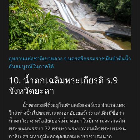
อุทยานแห่งชาติเขาหลวง จ.นครศรีธรรมราช ผืนป่าต้นน้ำ
อันสมบูรณ์ในภาคใต้
10. น้ำตกเฉลิมพระเกียรติ ร.9
จังหวัดยะลา
น้ำตกสวยที่ตั้งอยู่ในตำบลอัยเยอร์เวง อำเภอเบตง
ใกล้ทางขึ้นไปชมทะเลหมอกอัยเยอร์เวง แต่เดิมมีชื่อว่า
น้ำตกวังเวง หรืออัยเยอร์เค็ม ต่อมาในปีมหามงคลเฉลิม
พระชนมพรรษา 72 พรรษา พระบาทสมเด็จพระบรมชน
กาธิเบศร มหาภูมิพลอดุลยเดชมหาราช บรมนาถ