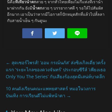
นี่คือ
ที่เที่ยวน้ำตก
สวย ๆ จากทั่วไทยเพียงไม่กี่แห่งที่เรานำ
มาฝากกัน ยังมี
น้ำตก
สวย ๆ บรรยากาศดี ๆ รอให้ไปสัมผัส
อีกมาก เอาเป็นว่าหากมีโอกาสก็ปักหมุดสักที่แล้วไปลั้ลลา
กับสายน้ำเย็น ๆ กันดูนะ
←
สุดเซอร์ไพรส์! ‘ออม กรณ์นภัส’ ส่งซิงเกิลเดี่ยวครั้ง
แรก ‘ระยะไกลของดวงจันทร์’ ประกอบซีรีส์ ‘เพียงเธอ
Only You The Series’ กับเสียงร้องสุดมีเสน่ห์บาดลึก
10 คนดังเรียนคณะแพทยศาสตร์ หมอในวงการ
บันเทิง การเรียนดีไม่แพ้หน้าตา
→