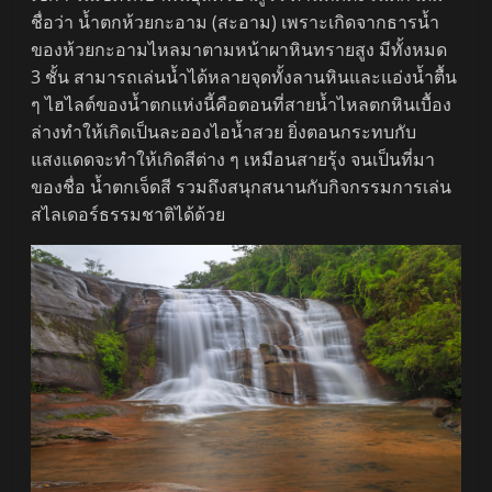
ชื่อว่า น้ำตกห้วยกะอาม (สะอาม) เพราะเกิดจากธารน้ำ
ของห้วยกะอามไหลมาตามหน้าผาหินทรายสูง มีทั้งหมด
3 ชั้น สามารถเล่นน้ำได้หลายจุดทั้งลานหินและแอ่งน้ำตื้น
ๆ ไฮไลต์ของน้ำตกแห่งนี้คือตอนที่สายน้ำไหลตกหินเบื้อง
ล่างทำให้เกิดเป็นละอองไอน้ำสวย ยิ่งตอนกระทบกับ
แสงแดดจะทำให้เกิดสีต่าง ๆ เหมือนสายรุ้ง จนเป็นที่มา
ของชื่อ น้ำตกเจ็ดสี รวมถึงสนุกสนานกับกิจกรรมการเล่น
สไลเดอร์ธรรมชาติได้ด้วย