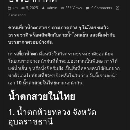
สิงหาคม 5, 2025
admin
356 Views
0 Comments
2 min read
ชวนเที่ยวน้ำตกสวย ๆ ตามภาคต่าง ๆ ในไทย ชมวิว
ธรรมชาติ พร้อมสัมผัสกับสายน้ำไหลเย็น และดื่มด่ำกับ
บรรยากาศรอบข้างกัน
การ
เที่ยวน้ำตก
คือหนึ่งในกิจกรรมธรรมชาติยอดนิยม
โดยเฉพาะช่วงหน้าฝนที่น้ำจะเยอะมากเป็นพิเศษ การได้
แช่น้ำเย็น ๆ หรือนั่งชิลริมฝั่ง เป็นสิ่งที่หลายคนใฝ่ฝันอยาก
พาตัวเองไป
ท่องเที่ยว
ชาร์จพลังในวันว่าง วันนี้เราเลยนำ
เอา
10 น้ำตกสวยในไทย
มาแนะนำกัน
น้ำตกสวยในไทย
1. น้ำตกห้วยหลวง จังหวัด
อุบลราชธานี