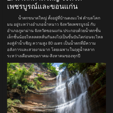
เพชรบูรณ์และขอนแก่น
น้ำตกขนาดใหญ่ ตั้งอยู่ที่บ้านดงมะไฟ ตำบลโคก
มน อยู่ระหว่างอำเภอน้ำหนาว จังหวัดเพชรบูรณ์ กับ
อำเภอภูผาม่าน จังหวัดขอนแก่น ประกอบด้วยน้ำตกชั้น
เล็กชั้นน้อยไหลลดหลั่นกันลงไปเป็นขั้นบันไดก่อนจะไหล
ลงสู่ลำน้ำเชิญ ความสูง 80 เมตร เป็นน้ำตกที่มีความ
อลังการและสวยงามมาก โดยเฉพาะในฤดูน้ำหลาก
ระหว่างเดือนพฤษภาคม-สิงหาคมของทุกปี