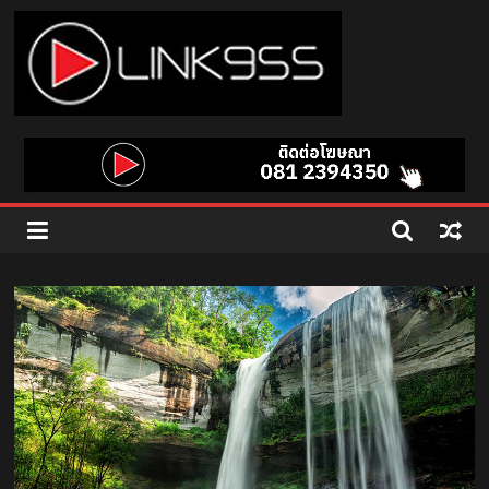
Skip
to
content
Link
95.5
คลื่น
เพลง
ฮิต
สุด
คูล