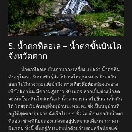
5. น้ำตกทีลอเล – น้ำตกขั้นบันได
จังหวัดตาก
น้ำตกทีลอเล เป็นภาษากะเหรี่ยง แปลว่า น้ำตกหิน
ตั้งอยู่ในเขตรักษาพันธุ์สัตว์ป่าทุ่งใหญ่นเรศวร ฝั่งตะวัน
ออก ไม่มีทางรถยนต์เข้าถึง ทางเดียวคือต้องล่องแพยาง
เข้าไปเท่านั้น มีความสูงราว 80 เมตร หากเป็นช่วงน้ำลด
จะเห็นโขดหินโผล่เหนือลำน้ำ สามารถลงไปยืนเล่นน้ำกัน
ได้ โดยจุดเริ่มต้นอยู่ที่หมู่บ้านปะหละทะ ซึ่งเป็นหมู่บ้านที่
อยู่ใต้สุดของอุ้มผาง นั่งเรือไป 3-4 ชั่วโมงก็จะเจอกับน้ำตก
ทีลอเล ช่วงที่นิยมล่องแก่งจะอยู่ประมาณเดือนมกราคม-
มีนาคม ทั้งนี้ ขึ้นอยู่กับระดับน้ำด้วยว่าเยอะหรือน้อยแค่