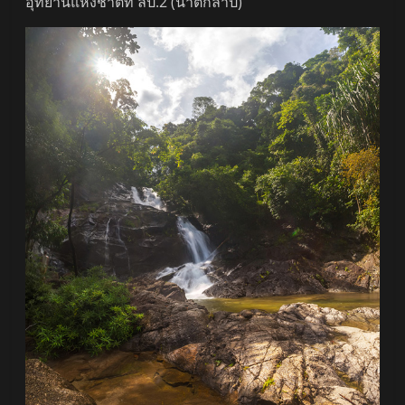
อุทยานแห่งชาติที่ ลป.2 (น้ำตกลำปี)