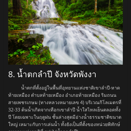
8. น้ำตกลำปี จังหวัดพังงา
น้ำตกที่ตั้งอยู่ในพื้นที่อุทยานแห่งชาติเขาลำปี-หาด
ท้ายเหมือง ตำบลท้ายเหมือง อำเภอท้ายเหมือง ริมถนน
สายเพชรเกษม (ทางหลวงหมายเลข 4) บริเวณกิโลเมตรที่
32-33 ต้นน้ำเกิดจากเทือกเขาลำปี น้ำใสไหลเย็นตลอดทั้ง
ปี โดยเฉพาะในฤดูฝน ชั้นล่างสุดมีอ่างน้ำธรรมชาติขนาด
ใหญ่ เหมาะกับการเล่นน้ำ ทั้งยังเป็นที่ตั้งของหน่วยพิทักษ์