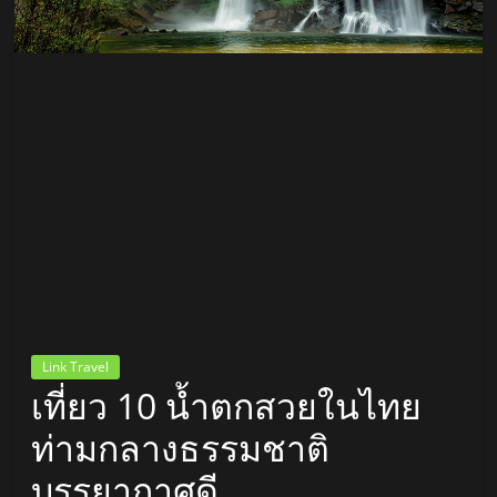
สถานี
วิทยุ
FM
ลพบุรี
สถานี
วิทยุ
ลพบุรี
วิทยุ
FM
Link Travel
ลพบุรี
เที่ยว 10 น้ำตกสวยในไทย
ท่ามกลางธรรมชาติ
บรรยากาศดี