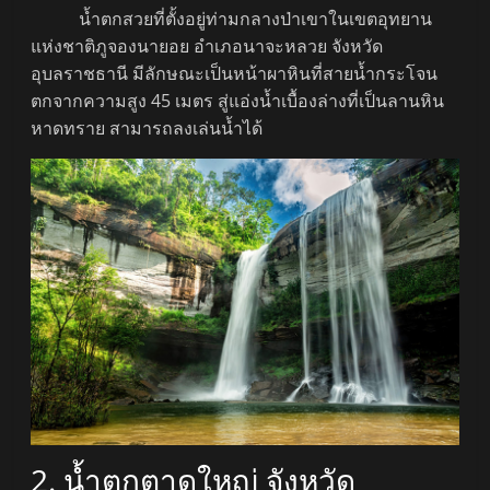
น้ำตกสวยที่ตั้งอยู่ท่ามกลางป่าเขาในเขตอุทยาน
แห่งชาติภูจองนายอย อำเภอนาจะหลวย จังหวัด
อุบลราชธานี มีลักษณะเป็นหน้าผาหินที่สายน้ำกระโจน
ตกจากความสูง 45 เมตร สู่แอ่งน้ำเบื้องล่างที่เป็นลานหิน
หาดทราย สามารถลงเล่นน้ำได้
2. น้ำตกตาดใหญ่ จังหวัด