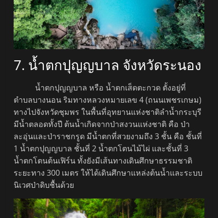
7. น้ำตกปุญญบาล จังหวัดระนอง
น้ำตกปุญญบาล หรือ น้ำตกเส็ดตะกวด ตั้งอยู่ที่
ตำบลบางนอน ริมทางหลวงหมายเลข 4 (ถนนเพชรเกษม)
ทางไปจังหวัดชุมพร ในพื้นที่อุทยานแห่งชาติลำน้ำกระบุรี
มีน้ำตลอดทั้งปี ต้นน้ำเกิดจากป่าสงวนแห่งชาติ คือ ป่า
ละอุ่นและป่าราชกรูด มีน้ำตกที่สวยงามถึง 3 ชั้น คือ ชั้นที่
1 น้ำตกปุญญบาล ชั้นที่ 2 น้ำตกโตนไม้ไผ่ และชั้นที่ 3
น้ำตกโตนต้นเฟิร์น ทั้งยังมีเส้นทางเดินศึกษาธรรมชาติ
ระยะทาง 300 เมตร ให้ได้เดินศึกษาแหล่งต้นน้ำและระบบ
นิเวศป่าดิบชื้นด้วย