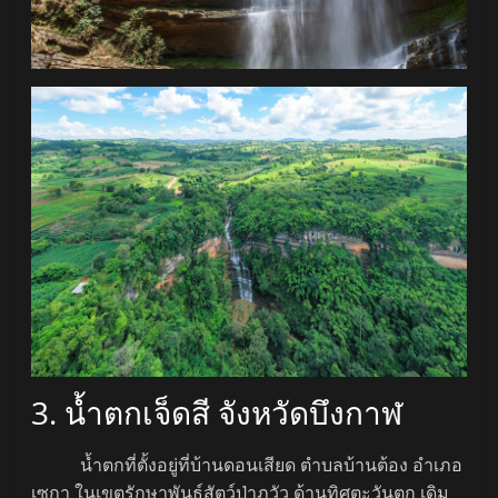
3. น้ำตกเจ็ดสี จังหวัดบึงกาฬ
น้ำตกที่ตั้งอยู่ที่บ้านดอนเสียด ตำบลบ้านต้อง อำเภอ
เซกา ในเขตรักษาพันธุ์สัตว์ป่าภูวัว ด้านทิศตะวันตก เดิม