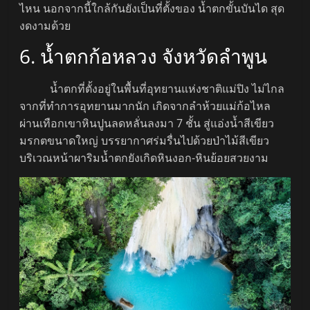
ไหน นอกจากนี้ใกล้กันยังเป็นที่ตั้งของ น้ำตกขั้นบันได สุด
งดงามด้วย
6. น้ำตกก้อหลวง จังหวัดลำพูน
น้ำตกที่ตั้งอยู่ในพื้นที่อุทยานแห่งชาติแม่ปิง ไม่ไกล
จากที่ทำการอุทยานมากนัก เกิดจากลำห้วยแม่ก้อไหล
ผ่านเทือกเขาหินปูนลดหลั่นลงมา 7 ชั้น สู่แอ่งน้ำสีเขียว
มรกตขนาดใหญ่ บรรยากาศร่มรื่นไปด้วยป่าไม้สีเขียว
บริเวณหน้าผาริมน้ำตกยังเกิดหินงอก-หินย้อยสวยงาม