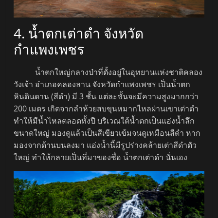
4. น้ำตกเต่าดำ จังหวัด
กำแพงเพชร
น้ำตกใหญ่กลางป่าที่ตั้งอยู่ในอุทยานแห่งชาติคลอง
วังเจ้า อำเภอคลองลาน จังหวัดกำแพงเพชร เป็นน้ำตก
หินดินดาน (สีดำ) มี 3 ชั้น แต่ละชั้นจะมีความสูงมากกว่า
200 เมตร เกิดจากลำห้วยสบขุนหมากไหลผ่านเขาเต่าดำ
ทำให้มีน้ำไหลตลอดทั้งปี บริเวณใต้น้ำตกเป็นแอ่งน้ำลึก
ขนาดใหญ่ มองดูแล้วเป็นสีเขียวเข้มจนดูเหมือนสีดำ หาก
มองจากด้านบนลงมา แอ่งน้ำนี้มีรูปร่างคล้ายเต่าสีดำตัว
ใหญ่ ทำให้กลายเป็นที่มาของชื่อ น้ำตกเต่าดำ นั่นเอง