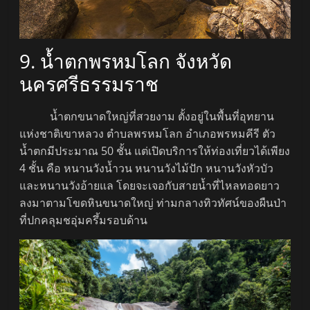
9. น้ำตกพรหมโลก จังหวัด
นครศรีธรรมราช
น้ำตกขนาดใหญ่ที่สวยงาม ตั้งอยู่ในพื้นที่อุทยาน
แห่งชาติเขาหลวง ตำบลพรหมโลก อำเภอพรหมคีรี ตัว
น้ำตกมีประมาณ 50 ชั้น แต่เปิดบริการให้ท่องเที่ยวได้เพียง
4 ชั้น คือ หนานวังน้ำวน หนานวังไม้ปัก หนานวังหัวบัว
และหนานวังอ้ายแล โดยจะเจอกับสายน้ำที่ไหลทอดยาว
ลงมาตามโขดหินขนาดใหญ่ ท่ามกลางทิวทัศน์ของผืนป่า
ที่ปกคลุมชอุ่มครึ้มรอบด้าน