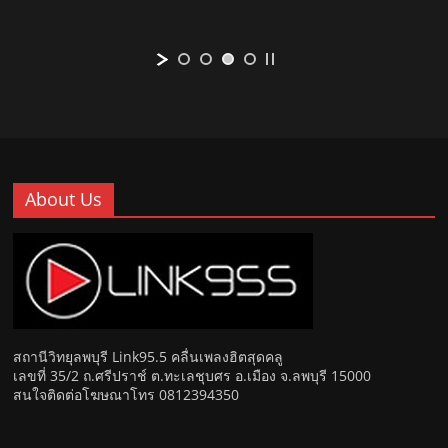
About Us
สถานีวิทยุลพบุรี Link95.5 คลื่นเพลงฮิตสุดคลู
เลขที่ 35/2 ถ.ศรีปราช์ ต.ทะเลชุบศร อ.เมือง จ.ลพบุรี 15000
สนใจติดต่อโฆษณาโทร 0812394350