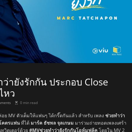
ำว่ายังรักกัน ประกอบ Close
่ไหว
ments
0 min read
อย MV ตัวเต็มให้แฟนๆ ได้กรี๊ดกันแล้ว สำหรับ เพลง
ช่วยทำว่า
 โคตรแฟน
ที่ได้
มาร์ค ธัชพล จุลเกษม
มาร่วมถ่ายทอดเพลงเศร้า
นทวิตเตอร์ด้วย
#MVช่วยทำว่ายังรักกันโอห์มฟลุ้ค
โดยใน MV 2