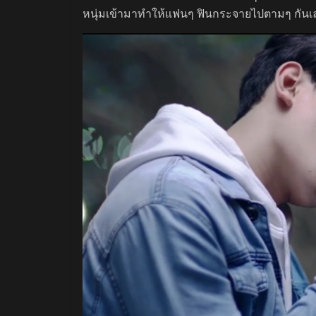
หนุ่มเข้ามาทำให้แฟนๆ ฟินกระจายไปตามๆ กันเลยทีเ