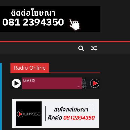
Radio Online
Link955
90%