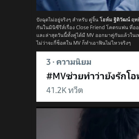
ปังฉุดไม่อยู่จริงๆ สำหรับ คู่จิ้น
โอห์ม ฐิติวัฒน์ ฤทธ
กันในมินิซีรีส์เรื่อง Close Friend โคตรแฟน ที่
และล่าสุดวันนี้ทั้งคู่ได้มี MV ออกมาคู่กันแล้วใ
ไม่ว่าจะกี่ช็อตใน MV ก็ทำเอาฟินไม่ไหวจริงๆ