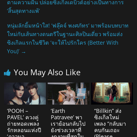
ตามความฝัน ปล่อยซิงเกิลเดบิวต์อย่างเป็นทางการ
‘สิ้นสุดทางแพ้’
หนุ่มลักยิ้มหน้าใส! ‘ฟลุ๊คจ์ พงศภัทร’ มาพร้อมบทบาท
ใหม่กับเส้นทางดนตรีในฐานะศิลปินเดี่ยว พร้อมส่ง
ซิงเกิลแรกในชีวิต ‘จะให้ไปรักใคร (Better With
You)’
→
You May Also Like
‘POOH –
‘Earth
“Billkin” ส่ง
PAVEL’ ควงคู่
Patravee’ พา
ซิงเกิลใหม่
ถ่ายทอดเพลง
เราย้อนกลับไป
เพลง “กลับมา
รักหลอนแห่งปี
ยังช่วงเวลาที่
คบกันเถอะ
‘ภาวนา
งดงามที่สุดใน
(Please