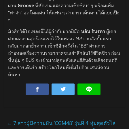
ผ่าน
Groove
ที่ชัดเจน แฝงความเซ็กซี่เบา ๆ พร้อมเพิ่ม
“ท่าจำ” สุดโดดเด่น ให้แฟน ๆ สามารถเต้นตามได้แบบเป๊ะ
ๆ
มิวสิกวิดีโอเพลงนี้ได้ผู้กำกับมากฝีมือ
หลิน รินรดา
ผู้เคย
ฝากผลงานสุดร้อนแรงไว้ในเพลง
LIAR
จากอัลบั้มแรก
กลับมาตอกย้ำความเซ็กซี่อีกครั้งใน “BB” ผ่านการ
ถ่ายทอดเรื่องราวบรรยากาศชนเผ่าลึกลับไร้ชีวิตชีวา ก่อน
ที่หนุ่ม ๆ BUS จะเข้ามาปลุกพลังและสีสันด้วยเสียงดนตรี
และการเต้นรำ สร้างโลกใหม่ที่เต็มไปด้วยเสน่ห์ชวน
ค้นหา
←
7 สาวผู้มีความฝัน ‘CGM48’ รุ่นที่ 4 ทุ่มสุดตัวไล่