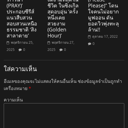
(PRAY)’
ชีวิต ในซิงเกิล
Please)” โดน
ประกอบซีรีส์
สุดอบอุ่น ‘ครั้ง
ใจคนไม่อยาก
แนวสืบสวน
หนึ่งเคย
มูฟออน ดัน
สอบสวนเหนือ
สวยงาม
ยอดวิวพุ่งทะลุ
ธรรมชาติ ‘สิง
(Golden
ล้าน!!
สาลาตาย’
Hour)’
ตุลาคม 17, 2022
พฤศจิกายน 25,
พฤศจิกายน 27,
0
2025
0
2025
0
ใส่ความเห็น
อีเมลของคุณจะไม่แสดงให้คนอื่นเห็น
ช่องข้อมูลจำเป็นถูกทำ
เครื่องหมาย
*
ความเห็น