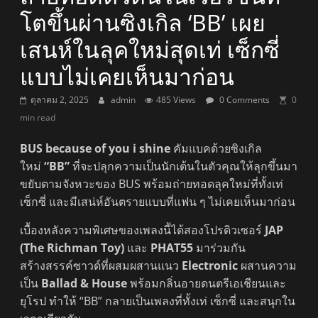
โตขึ้นผ่านซิงเกิล ‘BB’ เผย
เสนห์ในลุคใหม่สุดเท่ เซ็กซี่
แบบไม่เคยเห็นมาก่อน
ตุลาคม 2, 2025
admin
485 Views
0 Comments
0
min read
BUS because of you i shine
คัมแบคด้วยซิงเกิล
ใหม่
“BB”
ที่จะปลุกความเป็นนักเต้นในตัวคุณให้ลุกขึ้นมา
ขยับตามจังหวะของ BUS พร้อมถ่ายทอดลุคใหม่ที่ทั้งเท่
เซ็กซี่ และมีเสน่ห์อันตรายแบบที่แฟน ๆ ไม่เคยเห็นมาก่อน
เบื้องหลังความพิเศษของเพลงนี้ได้สองโปรดิวเซอร์
JAP
(The Richman Toy)
และ
PHAT55
มาร่วมกัน
สร้างสรรค์ซาวด์ที่ผสมผสานแนว
Electronic
ผสานความ
เป็น
Ballad & House
พร้อมกลิ่นอายดนตรีเอเชียนและ
ยุโรป ทำให้ “BB” กลายเป็นเพลงที่ทั้งเท่ เซ็กซี่ และสนุกใน