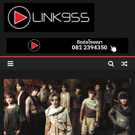
Skip
to
content
Link
95.5
คลื่น
เพลง
ฮิต
สุด
คูล