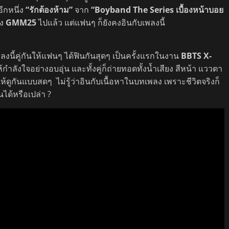
ีกหนึ่ง
“รักต้องห้าม”
จาก
“
Boyband The Series
เบื้องหน้าบอย
อง
GMM25
ไปแล้ว แต่แฟนๆ ก็ยังคงอินกับเพลงนี้
ู่
งนี้คู่กันให้แฟนๆ ได้ฟินกันสุดๆ เป็นครั้งแรกในงาน
BBTS X-
ังใจอย่างอบอุ่น และทั้งคู่ก็ถ่ายทอดทั้งน้ำเสียง สีหน้า แววตา
้ดูกันแบบสดๆ ไม่รู้ว่าอินกับเนื้อหาในบทเพลง เพราะชีวิตจริงก็
ไปมากกว่านั้นได้หรือเปล่า ?