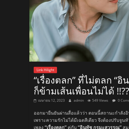
สถานี
วิทยุ
FM
ลพบุรี
สถานี
Link Hilight
วิทยุ
“เรื่องตลก” ที่ไม่ตลก “อ
ลพบุรี
ก็ข้ามเส้นเพื่อนไม่ได้ !!?
วิทยุ
FM
เมษายน 12, 2023
admin
549 Views
0 Com
ลพบุรี
ออกมายืนยันผ่านสื่อแล้วว่า ตอนนี้สถานะกำลังอิ
เพราะความรักไม่ได้มีเฉดสีเดียว จึงต้องปรับจูน
เพลง
“เรื่องตลก”
คู่กับ
“อินทัช กูรมะสุวรรณ”
สม