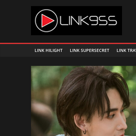
Skip
to
content
Link
95.5
LINK HILIGHT
LINK SUPERSECRET
LINK TRA
คลื่น
เพลง
ฮิต
สุด
คูล