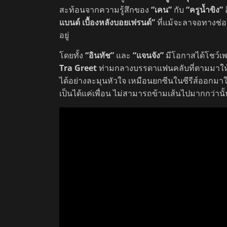
สะท้อนจากความรู้สึกของ
“เคน”
กับ
“ครูน้ำขิง”
อ
แบนด์ เบื้องหลังบอยเฟรนด์”
ที่แม้จะลาจอทางช่
อย
โดยทั้ง
“อินทัช”
และ
“แจนจัง”
มีโอกาสได้โชว์เพล
Tra Greet
ท่ามกลางบรรดาแฟนคลับที่ตามมาให้กำล
ได้อย่างละมุนหัวใจ เหมือนยกซีนในซีรีส์ออกมาให
เป็นได้แค่เพื่อน ไม่สามารถข้ามเส้น