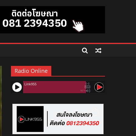
Radio Online
Link955
90%