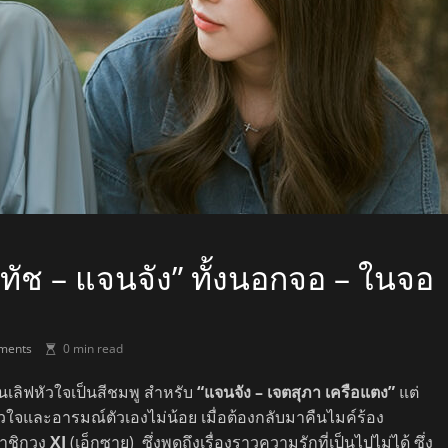
ินทัช – แจนจัง” ทั้งนอกจอ – ในจอ
?
ments
0 min read
นเลิฟหัวใจเป็นสีชมพู สำหรับ
“แจนจัง
– เจตสุภา เครือแตง”
แต่
หัวใจและอารมณ์ตัวเองไม่น้อย เมื่อต้องกลับมาคืนไมค์ร้อง
าชิกวง
XI
(เอ็กซาย) ซึ่งพูดถึงเรื่องราวความรักที่เป็นไปไม่ได้ ซึ่ง