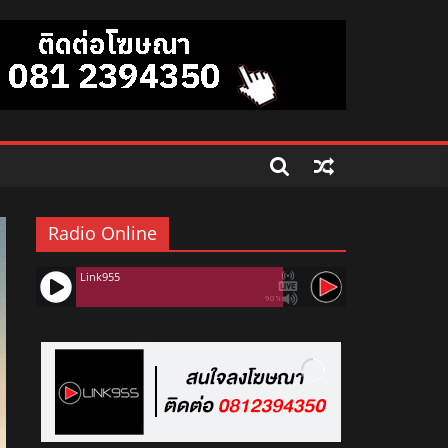
Radio Online
Link955
90%