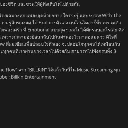
ของชีวิต และชวนให้ผู้ฟังเติบโตไปด้วยกัน
าก ๆ โดยเฉพาะสองเพลงสุดท้ายอย่าง ใครจะรู้ และ Grow With The
ู้สึกของผม ได้ Explore ตัวเอง เหมือนไดอารี่ที่รวบรวมตัว
นถึงเพลงเศร้า ที่ Emotional แบบสุด ๆ ผมไม่ได้ตีกรอบอะไรเลย คิด
นตัน เพราะเวลามองย้อนกลับไปมันผ่านอะไรมาพอสมควร ดีใจที่
w ที่ผมเขียนเพื่อปลอบใจตัวเอง จะปลอบใจทุกคนได้เหมือนกัน
ทุกคนที่เราผ่านช่วงเวลาไปด้วยกัน สามารถไปฟังครบทั้ง 8
he Flow” จาก “BILLKIN” ได้แล้ววันนี้ใน Music Streaming ทุก
ube : Billkin Entertainment