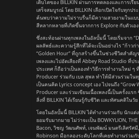
เติบโตของ BILLKIN ผ่านการทดลองและการเรียนรู
เสร็จสมบูรณ์ โดย BILLKIN เลือกเปิดใจกับทุกประ
ค้นพบว่าความไม่ราบรื่นก็มีความสวยงามในแบบข
สีหลากหลายที่เกิดขึ้นจากการ Explore กับตัวเ
ซึ่งสะท้อนผ่านทุกเพลงในอัลบั้มนี้ โดยเริ่มจาก “
ผลลัพธ์และความรู้สึกที่ได้จะเป็นอย่างไร “ก้าวก
“Golden Hour” ที่ถูกสร้างขึ้นในช่วงชีวิตสำคัญร
เพลงและไปอัดเสียงที่ Abbey Road Studio ที่
ประเทศ ก็ถือว่าเป็นลองทำวิธีการทำงานใหม่ ๆ ที่
Producer ร่วมกับ เบล สุพล ทำให้มีส่วนร่วมในท
เป็นคนคิด Lyrics concept เอง ไปจนถึง “Grow Wit
Producer และร่วมเขียนเนื้อเพลงนี้เป็นครั้งแรก 
สิ่งที่ BILLKIN ได้เรียนรู้กับชีวิต และทัศนคติในวั
โดยในอัลบั้มนี้ BILLKIN ได้ทำงานร่วมกับ นักแต่ง
ยอมรับมากมาย ไม่ว่าจะเป็น BOWKYLION, THE TOY
Bacon, วิชญ วัฒนศัพท์, เจนพัฒน์ มนตรีเลิศรัศม
Robinson มือกลองระดับโลกที่เคยทำงานร่วมกับ 