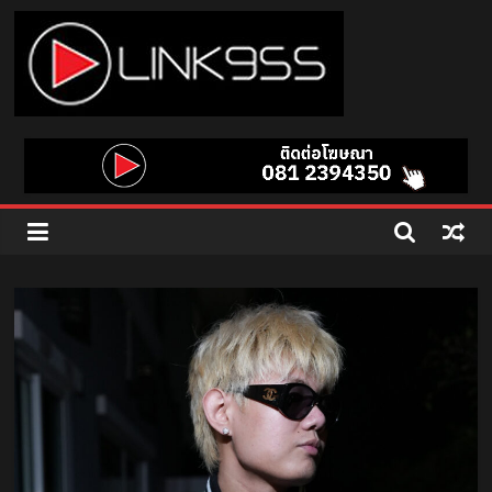
Skip
to
content
Link
95.5
คลื่น
เพลง
ฮิต
สุด
คูล