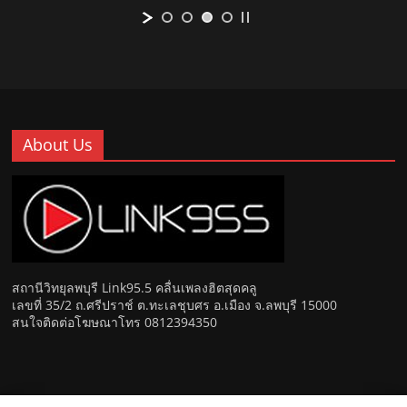
About Us
สถานีวิทยุลพบุรี Link95.5 คลื่นเพลงฮิตสุดคลู
เลขที่ 35/2 ถ.ศรีปราช์ ต.ทะเลชุบศร อ.เมือง จ.ลพบุรี 15000
สนใจติดต่อโฆษณาโทร 0812394350