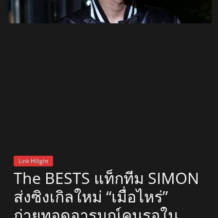
สถานี
วิทยุ
FM
ลพบุรี
สถานี
วิทยุ
ลพบุรี
วิทยุ
FM
Link Hilight
ลพบุรี
The BESTS แท็กทีม SIMON
ส่งซิงเกิลใหม่ “เมื่อไหร่”
ถ่ายทอดอารมณ์คนรอใน