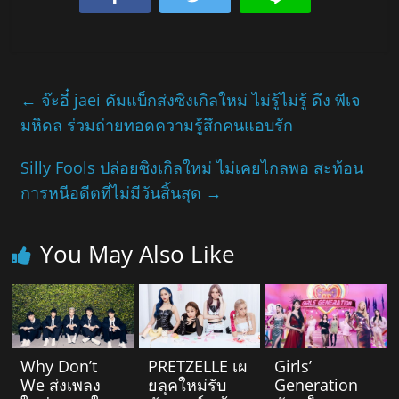
←
จ๊ะอี๋ jaei คัมแบ็กส่งซิงเกิลใหม่ ไม่รู้ไม่รู้ ดึง พีเจ
มหิดล ร่วมถ่ายทอดความรู้สึกคนแอบรัก
Silly Fools ปล่อยซิงเกิลใหม่ ไม่เคยไกลพอ สะท้อน
การหนีอดีตที่ไม่มีวันสิ้นสุด
→
You May Also Like
Why Don’t
PRETZELLE เผ
Girls’
We ส่งเพลง
ยลุคใหม่รับ
Generation