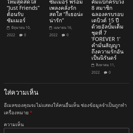
ใหม่สุดสดใส
ซัมเมอร์ พร้อม
คัมแบ็กครบวง
“Just Friends”
เพลงคลั่งรัก
8 สมาชิก
ต้อนรับ
สดใส “ก็เธอน่ะ
ฉลองครบรอบ
ซัมเมอร์
น่ารัก”
เดบิวต์ 15 ปี
ด้วยอัลบั้มเต็ม
มิถุนายน 10,
เมษายน 16,
ชุดที่ 7
2022
0
2022
0
‘FOREVER 1’
คำมั่นสัญญา
ถึงความรักอัน
เป็นนิรันดร์
สิงหาคม 11,
2022
0
ใส่ความเห็น
อีเมลของคุณจะไม่แสดงให้คนอื่นเห็น
ช่องข้อมูลจำเป็นถูกทำ
เครื่องหมาย
*
ความเห็น