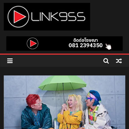
Skip
to
content
Link
95.5
คลื่น
เพลง
ฮิต
สุด
คูล