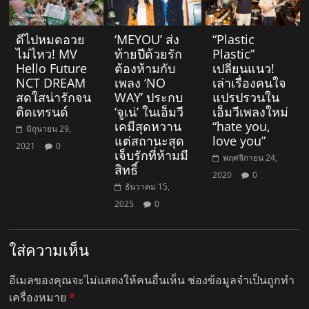
ดีไปหมดอวย
‘MEYOU’ ส่ง
“Plastic
ไม่ไหว! MV
ท้ายปีด้วยรัก
Plastic”
Hello Future
ต้องห้ามกับ
เปลี่ยนแนว!
NCT DREAM
เพลง ‘NO
เล่าเรื่องคนใจ
สดใสน่ารักจน
WAY’ ประกบ
แปรปรวนใน
ติดเทรนด์
‘จูเน่’ ในเอ็มวี
เอ็มวีเพลงใหม่
เคมีสุดหวาน
“hate you,
มิถุนายน 29,
แต่สถานะสุด
love you”
2021
0
เจ็บรักที่ห้ามมี
พฤศจิกายน 24,
สิทธิ์
2020
0
ธันวาคม 15,
2025
0
ใส่ความเห็น
อีเมลของคุณจะไม่แสดงให้คนอื่นเห็น
ช่องข้อมูลจำเป็นถูกทำ
เครื่องหมาย
*