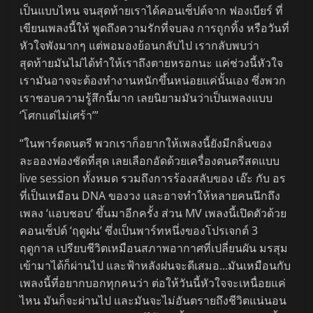
เป็นแบบไหน จนสุดท้ายเราได้คอนเซ็ปต์จาก ฟองเบียร์ ที่
เขียนเพลงนี้ให้ พูดถึงความรักที่จบลง การถูกทิ้ง หรือวันที่
หัวใจพังมากๆ แต่พอมองย้อนกลับไป เรากลับพบว่า
สุดท้ายมันไม่ได้ทำให้เราถึงตายหรอกนะ แค่ช่วงนี้หัวใจ
เรามันอาจจะต้องทำงานหนักขึ้นหน่อยแค่นั้นเอง ซึ่งพวก
เราชอบความรู้สึกนี้มาก เลยนิยามมันว่าเป็นเพลงแบบ
‘โศกแต่ไม่เศร้า’”
“ในพาร์ตดนตรี พวกเราก็อยากให้เพลงนี้ยังมีกลิ่นของ
ละอองฟองชัดที่สุด เลยเลือกอัดด้วยเครื่องดนตรีสดแบบ
live session ทั้งหมด รวมถึงการร้องสลับของ เอ๊ะ กับ อร
ที่เป็นเหมือน DNA ของวง และอาจทำให้หลายคนนึกถึง
เพลง ‘แอบชอบ’ ขึ้นมาอีกครั้ง ส่วน MV เพลงนี้เปิดตัวด้วย
คอนเซ็ปต์ ‘ฤดูฝน’ ซึ่งเป็นพาร์ทหนึ่งของโปรเจกต์ 3
ฤดูกาล เปรียบชีวิตเหมือนสภาพอากาศที่เปลี่ยนผัน มรสุม
เข้ามาได้ก็ผ่านไป และฟ้าหลังฝนจะดีเสมอ…มันเหมือนกับ
เพลงนี้ที่อยากบอกทุกคนว่า ต่อให้วันนี้หัวใจจะเหนื่อยแค่
ไหน มันก็จะผ่านไป และมันจะไม่อันตรายถึงชีวิตแน่นอน