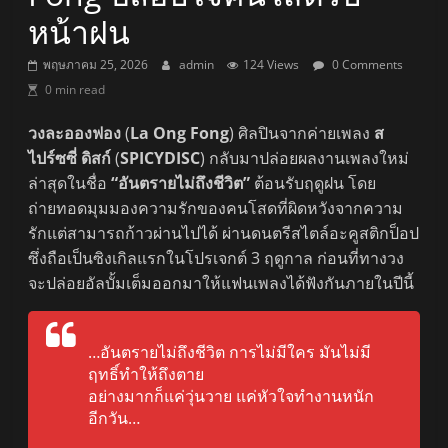
หน้าฝน
พฤษภาคม 25, 2026
admin
124 Views
0 Comments
0 min read
วงละอองฟอง
(
La Ong Fong
) ศิลปินจากค่ายเพลง
ส
ไปร์ซซี่ ดิสก์
(
SPICYDISC
) กลับมาปล่อยผลงานเพลงใหม่
ล่าสุดในชื่อ
“อันตรายไม่ถึงชีวิต”
ต้อนรับฤดูฝน โดย
ถ่ายทอดมุมมองความรักของคนโสดที่ผิดหวังจากความ
รักแต่สามารถก้าวผ่านไปได้ ผ่านดนตรีสไตล์อะคูสติกป็อป
ซึ่งถือเป็นซิงเกิลแรกในโปรเจกต์ 3 ฤดูกาล ก่อนที่ทางวง
จะปล่อยอัลบั้มเต็มออกมาให้แฟนเพลงได้ฟังกันภายในปีนี้
…อันตรายไม่ถึงชีวิต การไม่มีใคร มันไม่มี
ฤทธิ์ทำให้ถึงตาย
อย่างมากก็แค่วุ่นวาย แค่หัวใจทำงานหนัก
อีกวัน…