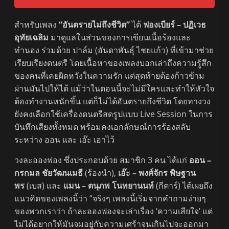
สำหรับเพลง
“อันตรายไม่ถึงชีวิต”
ได้
ฟองเบียร์ – ปฏิเวธ
อุทัยเฉลิม
มาดูแลในส่วนของการเขียนเนื้อร้องและ
ทำนอง ร่วมด้วย ปาล์ม (อันดาพันธุ์ ไชยแก้ว) ที่เข้ามาช่วย
เรียบเรียงดนตรี โดยเนื้อหาของเพลงบอกเล่าถึงความรู้สึก
ของคนที่เคยผิดหวังในความรัก แต่สุดท้ายต้องก้าวข้าม
ผ่านมันไปให้ได้ แม้ว่าในตอนนี้จะไม่มีใครและทำให้หัวใจ
ต้องทำงานหนักขึ้น แต่ก็ไม่ได้อันตรายถึงชีวิต โดยทางวง
ยังคงเลือกใช้เครื่องดนตรีสดรูปแบบ Live Session ในการ
บันทึกเสียงทั้งหมด พร้อมคงเอกลักษณ์การร้องสลับ
ระหว่าง ออน และ เอ๊ะ เอาไว้
วงละอองฟอง ซึ่งประกอบด้วย สมาชิก 3 คน ได้แก่
ออน –
กรกมล ชัยวัฒนเมธี
(ร้องนำ),
เอ๊ะ – พงศ์จักร พิษฐาน
พร
(เบส) และ
แมน – ตนุภพ โนทยานนท์
(กีตาร์) ได้เผยถึง
แนวคิดของเพลงนี้ว่า “จริงๆ เพลงนี้เริ่มจากคำถามง่ายๆ
ของพวกเราว่า ถ้าละอองฟองจะเล่าเรื่อง ‘ความเสียใจ’ แต่
ไม่ได้อยากให้มันจมอยู่กับความเศร้าจนเกินไปจะออกมา