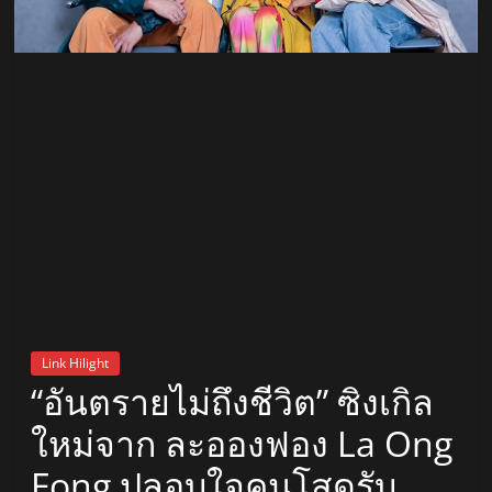
สถานี
วิทยุ
FM
ลพบุรี
สถานี
วิทยุ
ลพบุรี
วิทยุ
FM
Link Hilight
ลพบุรี
“อันตรายไม่ถึงชีวิต” ซิงเกิล
ใหม่จาก ละอองฟอง La Ong
Fong ปลอบใจคนโสดรับ