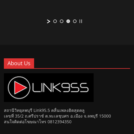
About Us
สถานีวิทยุลพบุรี Link95.5 คลื่นเพลงฮิตสุดคลู
เลขที่ 35/2 ถ.ศรีปราช์ ต.ทะเลชุบศร อ.เมือง จ.ลพบุรี 15000
สนใจติดต่อโฆษณาโทร 0812394350