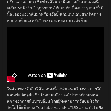
ครับ และแอบกระซิบข่าวดีไว้ตรงนี้เลย! หลังจากเพลงนี้
เตรียมรอฟังอีก 2 ฤดูกาลกันได้แบบต่อเนื่องยาวๆ เลย ซึ่งปี
นี้ละอองฟองกลับมาพร้อมอัลบั้มเต็มแน่นอน ฝากติดตาม
พวกเราด้วยนะครับ” วงละอองฟอง กล่าวทิ้งท้าย
ในส่วนของมิวสิกวิดีโอเพลงนี้ได้นำเสนอเรื่องราวภายใต้
คอนเซ็ปต์ฤดูฝน ซึ่งเป็นส่วนหนึ่งของโปรเจกต์ถ่ายทอด
สภาพอากาศที่แปรเปลี่ยน โดยผู้ฟังสามารถรับชมมิวสิก
วิดีโอได้แล้วทาง YouTube ช่อง SPICYDISC รวมถึงรับฟัง