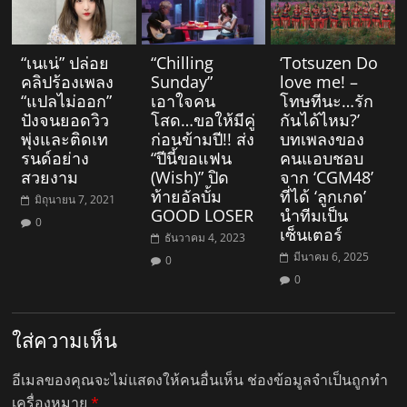
“เนเน่” ปล่อย
“Chilling
‘Totsuzen Do
คลิปร้องเพลง
Sunday”
love me! –
“แปลไม่ออก”
เอาใจคน
โทษทีนะ…รัก
ปังจนยอดวิว
โสด…ขอให้มีคู่
กันได้ไหม?’
พุ่งและติดเท
ก่อนข้ามปี!! ส่ง
บทเพลงของ
รนด์อย่าง
“ปีนี้ขอแฟน
คนแอบชอบ
สวยงาม
(Wish)” ปิด
จาก ‘CGM48’
ท้ายอัลบั้ม
ที่ได้ ‘ลูกเกด’
มิถุนายน 7, 2021
GOOD LOSER
นำทีมเป็น
0
เซ็นเตอร์
ธันวาคม 4, 2023
มีนาคม 6, 2025
0
0
ใส่ความเห็น
อีเมลของคุณจะไม่แสดงให้คนอื่นเห็น
ช่องข้อมูลจำเป็นถูกทำ
เครื่องหมาย
*