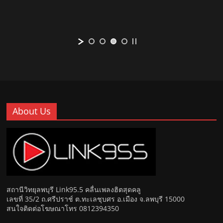
About Us
สถานีวิทยุลพบุรี Link95.5 คลื่นเพลงฮิตสุดคลู
เลขที่ 35/2 ถ.ศรีปราช์ ต.ทะเลชุบศร อ.เมือง จ.ลพบุรี 15000
สนใจติดต่อโฆษณาโทร 0812394350