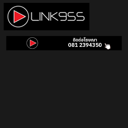
Skip
to
content
Link
95.5
คลื่น
เพลง
ฮิต
สุด
คูล