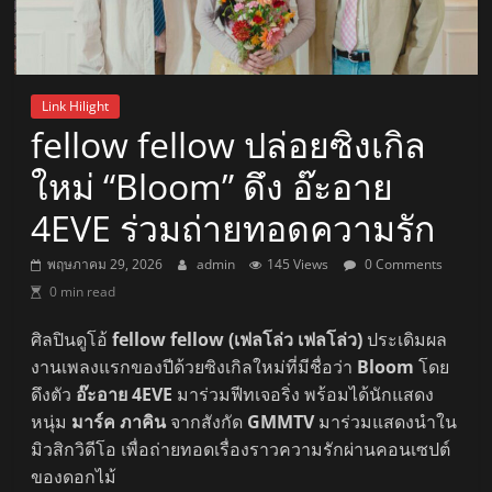
Link Hilight
fellow fellow ปล่อยซิงเกิล
ใหม่ “Bloom” ดึง อ๊ะอาย
4EVE ร่วมถ่ายทอดความรัก
พฤษภาคม 29, 2026
admin
145 Views
0 Comments
0 min read
ศิลปินดูโอ้
fellow fellow (เฟลโล่ว เฟลโล่ว)
ประเดิมผล
งานเพลงแรกของปีด้วยซิงเกิลใหม่ที่มีชื่อว่า
Bloom
โดย
ดึงตัว
อ๊ะอาย 4EVE
มาร่วมฟีทเจอริ่ง พร้อมได้นักแสดง
หนุ่ม
มาร์ค ภาคิน
จากสังกัด
GMMTV
มาร่วมแสดงนำใน
มิวสิกวิดีโอ เพื่อถ่ายทอดเรื่องราวความรักผ่านคอนเซปต์
ของดอกไม้