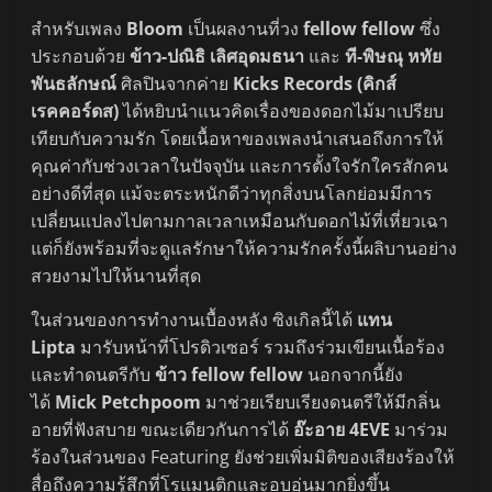
สำหรับเพลง
Bloom
เป็นผลงานที่วง
fellow fellow
ซึ่ง
ประกอบด้วย
ข้าว-ปณิธิ เลิศอุดมธนา
และ
ที-พิษณุ หทัย
พันธลักษณ์
ศิลปินจากค่าย
Kicks Records (คิกส์
เรคคอร์ดส)
ได้หยิบนำแนวคิดเรื่องของดอกไม้มาเปรียบ
เทียบกับความรัก โดยเนื้อหาของเพลงนำเสนอถึงการให้
คุณค่ากับช่วงเวลาในปัจจุบัน และการตั้งใจรักใครสักคน
อย่างดีที่สุด แม้จะตระหนักดีว่าทุกสิ่งบนโลกย่อมมีการ
เปลี่ยนแปลงไปตามกาลเวลาเหมือนกับดอกไม้ที่เหี่ยวเฉา
แต่ก็ยังพร้อมที่จะดูแลรักษาให้ความรักครั้งนี้ผลิบานอย่าง
สวยงามไปให้นานที่สุด
ในส่วนของการทำงานเบื้องหลัง ซิงเกิลนี้ได้
แทน
Lipta
มารับหน้าที่โปรดิวเซอร์ รวมถึงร่วมเขียนเนื้อร้อง
และทำดนตรีกับ
ข้าว fellow fellow
นอกจากนี้ยัง
ได้
Mick Petchpoom
มาช่วยเรียบเรียงดนตรีให้มีกลิ่น
อายที่ฟังสบาย ขณะเดียวกันการได้
อ๊ะอาย 4EVE
มาร่วม
ร้องในส่วนของ Featuring ยังช่วยเพิ่มมิติของเสียงร้องให้
สื่อถึงความรู้สึกที่โรแมนติกและอบอุ่นมากยิ่งขึ้น