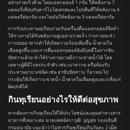
อย่างรวดเร็วด้วย โดยแอลกอฮอล์ 1 กรัม ให้พลังงาน 7
แคลอรี่เทียบกับคาร์โบไฮเดรตและโปรตีนที่ให้พลังงาน 4
แคลอรี่ต่อกรัม และไขมันให้พลังงาน 9 แคลอรี่ต่อกรัม
การรับประทานทุเรียนร่วมกับเครื่องดื่มแอลกอฮอล์จึงทํา
ให้ร่างกายได้รับพลังงานสูงอย่างรวดเร็ว ร่างกายจะทํา
การย่อยอาหารทําให้เกิดความร้อนเพิ่มขึ้น น้ำตาลใน
เลือดสูงขึ้น และการดื่มแอลกอฮอล์ยังมีฤทธิ์ในการขับ
ปัสสาวะด้วย ทำให้ร่างกายอาจมีภาวะขาดน้ำได้ โดย
เฉพาะผู้ที่มีโรคประจําตัว เช่น เบาหวาน หรือต้องรับ
ประทานยาบางชนิด เช่น ยาขับปัสสาวะ ก็อาจจะไป
กระตุ้นให้เกิดภาวะขาดน้ำ น้ำตาลในเลือดสูงและเกลือแร่
ผิดปกติได้
กินทุเรียนอย่างไรให้ดีต่อสุขภาพ
หากต้องการกินทุเรียนให้ได้ประโยชน์และคุณค่าทางสาร
อาหารที่เหมาะสม นายแพทย์สราวุฒิ บุญสุข รองอธิบดี
กรมอนามัย แนะนำว่าไม่ควรกินทุเรียนเกินวันละ 2 เม็ด