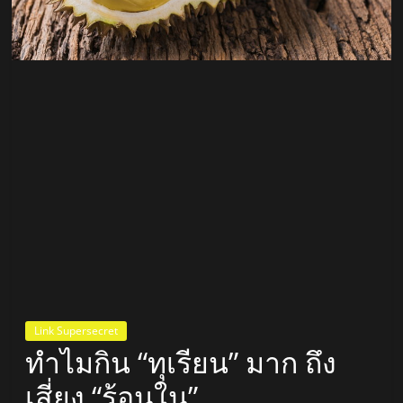
สถานี
วิทยุ
FM
ลพบุรี
สถานี
วิทยุ
ลพบุรี
วิทยุ
FM
ลพบุรี
Link Supersecret
ทำไมกิน “ทุเรียน” มาก ถึง
เสี่ยง “ร้อนใน”