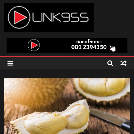
Skip
to
content
Link
95.5
คลื่น
เพลง
ฮิต
สุด
คูล