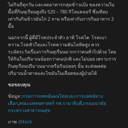
ไม่กินถี่ทุกวัน และลดอาหารกลุ่มข้าวแป้ง ของหวานใน
มื้อที่กินทุเรียนสูงถึง 520 – 780 กิโลแคลอรี ซึ่งเทียบ
เท่ากับกินข้าวมันไก่ 2 จาน หรือเท่ากับการกินอาหาร 2
มื้อ
นอกจากนี้ ผู้ที่มีโรคประจำตัว อาทิ โรคไต โรคเบา
หวาน โรคหัวใจและโรคความดันโลหิตสูง ควร
ระมัดระวังเรื่องการกินทุเรียนมากกว่าคนทั่วไปด้วย โดย
ให้กินในปริมาณน้อยกว่าคนปกติ และไม่บ่อย เพราะการ
กินทุเรียนปริมาณมากหรือกินบ่อยๆ นั้น จะส่งผลต่อ
ปริมาณน้ำตาลและไขมันในเลือดของผู้ป่วยได้
ขอขอบคุณ
ข้อมูล :
กรมการแพทย์แผนไทยและการแพทย์ทาง
เลือก
,
คณะแพทยศาสตร์ รพ.รามาธิบดี
,
กรมอนามัย
กระทรวงสาธารณสุข
ภาพ :
iStock