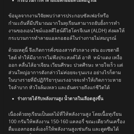
ข้อมูลจากงานวิจัยพบว่าสารประกอบซัลเฟอร์หรือ
กำมะถันที่มีปริมาณมากในทุเรียนสามารถยับยั้งการทํา
งานของเอนไซม์แอลดีไฮน์ดีไฮโดรจีเนส (ALDH) ส่งผลให้
กระบวนการทําลายแอลกอฮอล์ในร่างกายไม่สมบูรณ์
ด้วยเหตุนี้ จึงเกิดการคั่งของสารตัวกลาง เช่น อะเซตาดี
ไฮด์ ทําให้มีอาการไม่พึงประสงค์ได้ อาทิ หน้าแดง เหงื่อ
ออก คลื่นไส้อาเจียน เวียนศีรษะ ปวดศีรษะ หายใจเร็ว แต่
ส่วนใหญ่อาการดังกล่าวไม่ค่อยจะรุนแรง อย่างไรก็ตาม
ในบางรายที่มีปฏิกิริยารุนแรงอาจจะทําให้เกิดภาวะหาย
ใจลําบาก หัวใจล้มเหลว และอันตรายถึงแก่ชีวิตได้
ร่างกายได้รับพลังงานสูง น้ำตาลในเลือดสูงขึ้น
เนื่องด้วยทุเรียนเป็นผลไม้ที่ให้พลังงานสูง โดยเนื้อทุเรียน
100 กรัมให้พลังงาน 150-160 แคลอรี่ ขณะเดียวกันเครื่อง
ดื่มแอลกอฮอล์เองก็ให้พลังงานสูงเช่นกัน และดูดซึมได้