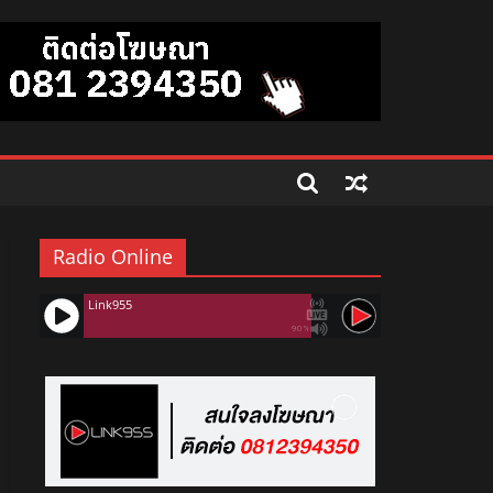
Radio Online
Link955
90%