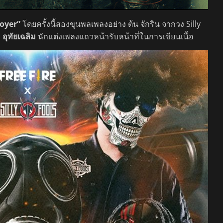
oyer”
โดยครั้งนี้สองขุนพลเพลงอย่าง ต้น จักริน จากวง Silly
 อุทัยเฉลิม
นักแต่งเพลงแถวหน้ารับหน้าที่ในการเขียนเนื้อ