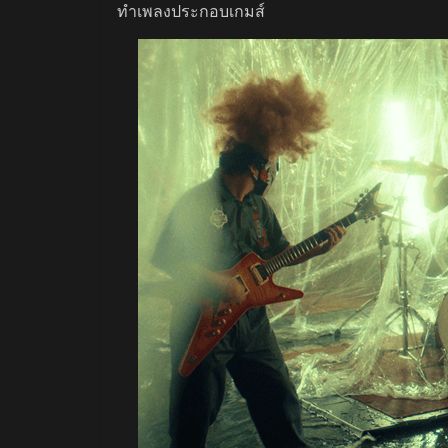
ทำเพลงประกอบเกมส์