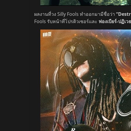
ผลงานที่วง Silly Fools ทำออกมามีชื่อว่า
“Destr
Fools รับหน้าที่โปรดิวเซอร์และ
ฟองเบียร์-ปฏิเวธ