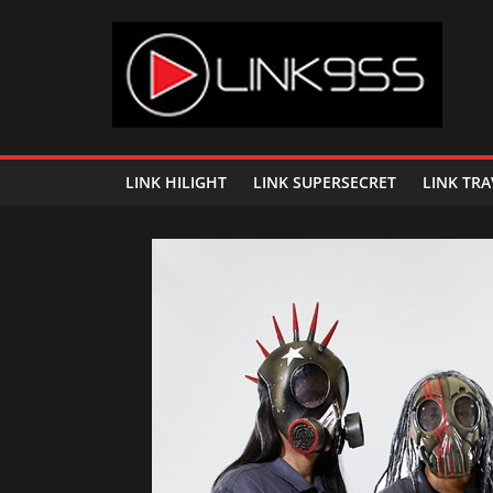
Skip
to
content
Link
95.5
LINK HILIGHT
LINK SUPERSECRET
LINK TRA
คลื่น
เพลง
ฮิต
สุด
คูล