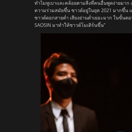
ทำไมหูเบาและคล้อยตามสิ่งที่คนอื่นพูดง่ายมาก ง่า
ความร่วมสมัยขึ้น ซาวด์อยู่ในยุค 2021 มากขึ้น แต
ซาวด์ดอกสายต่ำ เสียงย่านต่ำเยอะมาก ในขั้นตอ
SAOSIN มาทำให้ซาวด์โมเดิร์นขึ้น”