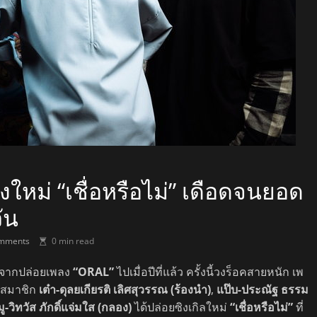
ใหม่ “เชื่อหรือไม่” เดือดจนยอด
ัน
mments
0 min read
ังจากปล่อยเพลง
“ORAL”
ไปเมื่อปีที่แล้ว ครั้งนี้วงร็อคสายหนัก เพ
มสมาชิก
เต๋า-ดุลยเกียรติ เลิศสุวรรณ (ร้องนำ)
,
แป๊บ-ประณัฐ ธรรม
ู-วิทวัส ภักดิ์แจ่มใส (กลอง)
ได้ปล่อยซิงเกิลใหม่
“เชื่อหรือไม่”
ที่