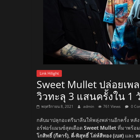
สถานี
วิทยุ
FM
ลพบุรี
สถานี
Link Hilight
Sweet Mullet ปล่อยเพลง
วิทยุ
ลพบุรี
วิวทะลุ 3 แสนครั้งใน 1 ว
วิทยุ
FM
พฤศจิกายน 8, 2021
admin
761 Views
0 Co
ลพบุรี
กลับมาปลุกอะดรีนาลีนให้พลุ่งพล่านอีกครั้ง หล
อร์ฟอร์แมนซ์สุดเดือด
Sweet Mullet
ที่มาพร้อ
โกสิทธิ์ (กีตาร์)
,
ตี่-พิสุทธิ์ โล่ห์สีทอง (เบส)
และ
หม