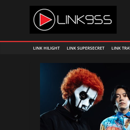
Skip
to
content
Link
95.5
LINK HILIGHT
LINK SUPERSECRET
LINK TRA
คลื่น
เพลง
ฮิต
สุด
คูล