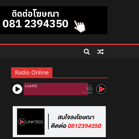
Radio Online
Link955
90%