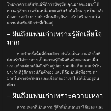
โหยหาความสัมพันธ์ที่ดีกว่าปัจจุบัน คุณอาจจะอยากได้
ความรู้สึกหวานชื่นเหมือนตอนเริ่มรักกันใหม่ ๆ หรือกำลัง
ต้องการอะไรบางอย่างที่คนปัจจุบันขาดไป หรืออยากให้
ความสัมพันธ์ดีกว่าที่เป็นอยู่
– ฝันถึงแฟนเก่าเพราะรู้สึกเสียใจ
มาก
หากรักครั้งนั้นที่ต้องเลิกรากันไปเป็นความเสียใจที่
ยังเศร้าไม่จางหาย เป็นความรู้สึกผิดที่แม้จะผ่านมาเนิ่น
นานแล้วแต่คุณก็ยังนึกถึงอยู่บ่อย ๆ จนฝันเห็นแฟนเก่าใน
บางวันที่รู้สึกดาวน์กับตัวเอง และนี่ถือเป็นสิ่งที่ธรรมดา
มากในทางจิตวิทยา และเชื่อเถอะว่าเราไม่ได้เป็นอยู่คน
เดียว
– ฝันถึงแฟนเก่าเพราะความเหงา
ความเหงาก็เป็นความรู้สึกที่บั่นทอนเราได้เยอะ และ