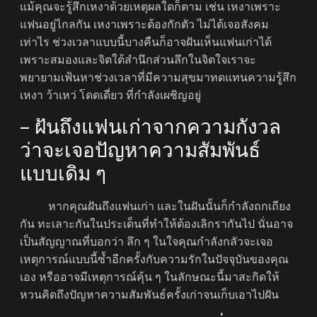
แม้คุณจะรู้สึกเหงาด้วยเหตุผลใดก็ตาม เช่น เหงาเพราะ
แฟนอยู่ไกลกัน เหงาเพราะต้องกักตัว ไม่ได้เจอสังคม
เท่าไร ช่วงเวลาแบบนี้บางคืนก็อาจฝันเห็นแฟนเก่าได้
เพราะสมองและจิตใต้สำนึกส่วนลึกในจิตใจเราจะ
พยายามเฟ้นหาช่วงเวลาที่มีความสุขมาทดแทนความรู้สึก
เหงา ว้าเหว่ โดดเดี่ยว ที่กำลังเผชิญอยู่
– ฝันถึงแฟนเก่าจากความกังวล
ว่าจะเจอปัญหาความสัมพันธ์
แบบเดิม ๆ
หากคุณฝันถึงแฟนเก่า และในฝันนั้นก็กำลังถกเถียง
กัน ทะเลาะกันในประเด็นที่ทำให้ต้องเลิกรากันไป นั่นอาจ
เป็นสัญญาณที่บอกว่า ลึก ๆ ในใจคุณกำลังกลัวจะเจอ
เหตุการณ์แบบนี้ซ้ำอีกครั้งกับความรักในปัจจุบันของคุณ
เอง หรืออาจมีเหตุการณ์คุ้น ๆ ในลักษณะนี้มาสะกิดให้
หวนคิดถึงปัญหาความสัมพันธ์ครั้งเก่าจนเก็บเอาไปฝัน