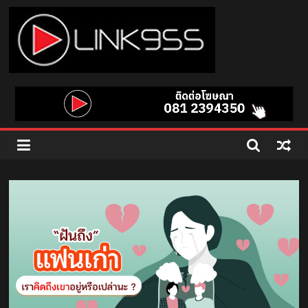
Skip
to
content
Link
95.5
คลื่น
เพลง
ฮิต
สุด
คูล