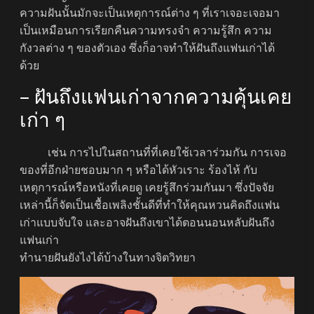
ความฝันนั้นมักจะเป็นเหตุการณ์ต่าง ๆ ที่เราเจอะเจอมา
เป็นเหมือนการเรียกคืนความทรงจำ ความรู้สึก ความ
กังวลต่าง ๆ ของตัวเอง ซึ่งก็อาจทำให้ฝันถึงแฟนเก่าได้
ด้วย
– ฝันถึงแฟนเก่าจากความคุ้นเคย
เก่า ๆ
เช่น การไปในสถานที่ที่เคยใช้เวลาร่วมกัน การเจอ
ของที่อีกฝ่ายชอบมาก ๆ หรือได้หัวเราะ ร้องไห้ กับ
เหตุการณ์หรือหนังที่เคยดู เคยรู้สึกร่วมกันมา ซึ่งปัจจัย
เหล่านี้ก็จัดเป็นเชื้อเพลิงชั้นดีที่ทำให้คุณหวนคิดถึงแฟน
เก่าแบบจับใจ และอาจฝันถึงเขาได้ตอนนอนหลับฝันถึง
แฟนเก่า
ทำนายฝันยังไงได้บ้างในทางจิตวิทยา