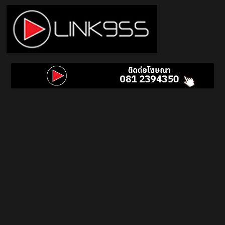
Skip
to
content
Link
95.5
คลื่น
เพลง
ฮิต
สุด
คูล