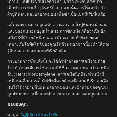
เท่านั้น โดยเมื่อซักเสร็จควรนำไปตากให้โดนแสงแดด
เพื่อทำการฆ่าเชื้อจุลินทรีย์ นอกจากนั้นควรใช้เตารีด รีด
ผ้าปูที่นอน และปลอกหมอน เพื่อฆ่าเชื้อแบคทีเรียที่เหลือ
แม้คุณจะสามารถดูแลทำความสะอาดผ้าปูที่นอน ผ้านวม
และปลอกหมอนอยู่สม่ำเสมอ การซักแห้ง ก็ถือว่าเป็นอีก
หนึ่งวิธีที่มีประสิทธิภาพและมีคุณภาพ ทั้งยังง่ายและ
เหมาะกับไลฟ์สไตล์ของคุณอีกด้วย นอกจากนี้ยังทำให้คุณ
รู้สึกปลอดภัยจากแบคทีเรียอีกด้วย
กระบวนการซักแห้งนั้นจะใช้ตัวทำลายสารเคมีร่วมด้วย
โดยทั่วไปจะมีการใช้สารเคมีที่ชื่อว่า เตตราคลอโรเอทธิล
ลีน (Tetrachloroethylene) สารเคมีชนิดนี้จะทำหน้าที่
เหมือนคลื่นแม่เหล็กไฟฟ้าที่คอยต้านเชื้อแบคทีเรีย คุณจึง
มั่นใจได้ว่าผ้าปูที่นอน ปลอกหมอน และผ้านวมของคุณจะ
ถูกผ่านการฆ่าเชื้อและทำความสะอาดอย่างสมบูรณ์แบบ
ขอขอบคุณ
ข้อมูล :
สิฏฐิณิศา รัชตวโรทัย