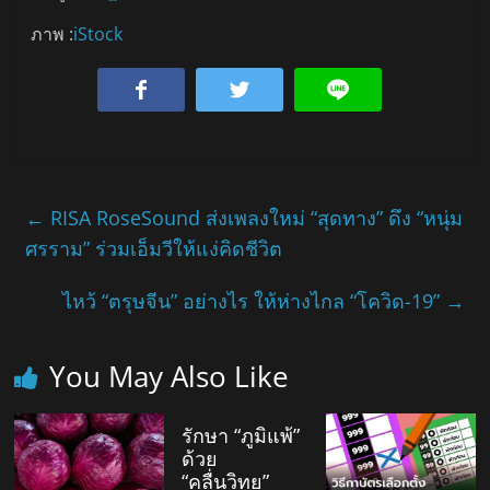
ภาพ :
iStock
←
RISA RoseSound ส่งเพลงใหม่ “สุดทาง” ดึง “หนุ่ม
ศรราม” ร่วมเอ็มวีให้แง่คิดชีวิต
ไหว้ “ตรุษจีน” อย่างไร ให้ห่างไกล “โควิด-19”
→
You May Also Like
รักษา “ภูมิแพ้”
ด้วย
“คลื่นวิทยุ”