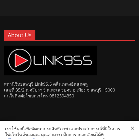
About Us
สถานีวิทยุลพบุรี Link95.5 คลื่นเพลงฮิตสุดคลู
เลขที่ 35/2 ถ.ศรีปราช์ ต.ทะเลชุบศร อ.เมือง จ.ลพบุรี 15000
สนใจติดต่อโฆษณาโทร 0812394350
เราใช้คุกกี้เพื่อพัฒนาประสิทธิภาพ และประสบการณ์ที่ดีในการ
Copyright © 2026
Link 95.5 คลื่นเพลงฮิตสุดคูล สถานีวิทยุ FM
ใช้เว็บไซต์ของคุณ คุณสามารถศึกษารายละเอียดได้ที่