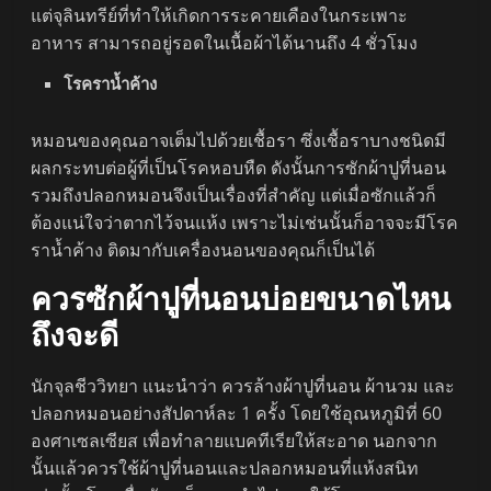
แต่จุลินทรีย์ที่ทำให้เกิดการระคายเคืองในกระเพาะ
อาหาร สามารถอยู่รอดในเนื้อผ้าได้นานถึง 4 ชั่วโมง
โรคราน้ำค้าง
หมอนของคุณอาจเต็มไปด้วยเชื้อรา ซึ่งเชื้อราบางชนิดมี
ผลกระทบต่อผู้ที่เป็นโรคหอบหืด ดังนั้นการซักผ้าปูที่นอน
รวมถึงปลอกหมอนจึงเป็นเรื่องที่สำคัญ แต่เมื่อซักแล้วก็
ต้องแน่ใจว่าตากไว้จนแห้ง เพราะไม่เช่นนั้นก็อาจจะมีโรค
ราน้ำค้าง ติดมากับเครื่องนอนของคุณก็เป็นได้
ควรซักผ้าปูที่นอนบ่อยขนาดไหน
ถึงจะดี
นักจุลชีววิทยา แนะนำว่า ควรล้างผ้าปูที่นอน ผ้านวม และ
ปลอกหมอนอย่างสัปดาห์ละ 1 ครั้ง โดยใช้อุณหภูมิที่ 60
องศาเซลเซียส เพื่อทำลายแบคทีเรียให้สะอาด นอกจาก
นั้นแล้วควรใช้ผ้าปูที่นอนและปลอกหมอนที่แห้งสนิท