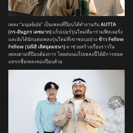
เพลง “มนุษย์เอ๋ย” เป็นเพลงที่ป๊อบได้ทำงานกับ
AUTTA
(กร-อัษฏกร เดชมาก)
แร็ปเปอร์รุ่นใหม่ที่มาร่วมฟีทเจอริ่ง
และยังได้นักแต่งเพลงรุ่นใหม่ที่เขาชอบอย่าง
ข้าว Fellow
Fellow (ปณิธิ เลิศอุดมธนา)
มาช่วยสร้างเรื่องราวใน
เพลงตามที่ป๊อบต้องการ โดยท่อนแร็ปเพลงนี้ได้มีการสอด
แทรกชื่อเพลงของป๊อบด้วย