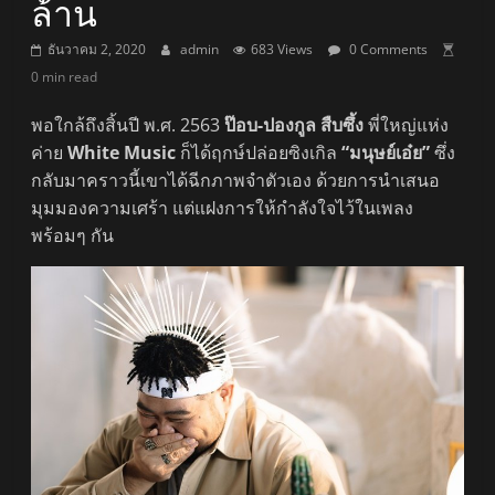
ล้าน
ธันวาคม 2, 2020
admin
683 Views
0 Comments
0 min read
พอใกล้ถึงสิ้นปี พ.ศ. 2563
ป๊อบ-ปองกูล สืบซึ้ง
พี่ใหญ่แห่ง
ค่าย
White Music
ก็ได้ฤกษ์ปล่อยซิงเกิล
“มนุษย์เอ๋ย”
ซึ่ง
กลับมาคราวนี้เขาได้ฉีกภาพจำตัวเอง ด้วยการนำเสนอ
มุมมองความเศร้า แต่แฝงการให้กำลังใจไว้ในเพลง
พร้อมๆ กัน