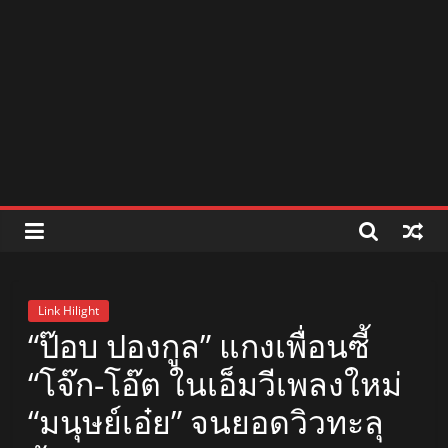
สถานี
วิทยุ
FM
ลพบุรี
สถานี
วิทยุ
ลพบุรี
วิทยุ
Link Hilight
FM
“ป๊อบ ปองกูล” แกงเพื่อนซี้
ลพบุรี
“โจ๊ก-โอ๊ต ในเอ็มวีเพลงใหม่
“มนุษย์เอ๋ย” จนยอดวิวทะลุ