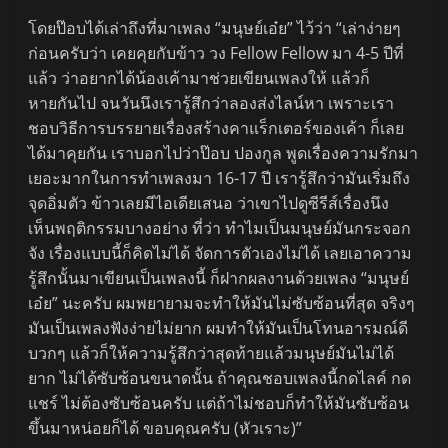
โดยป๊อบได้เล่าถึงที่มาเพลง “มนุษย์เอ๋ย” ไว้ว่า “เล่าง่ายๆ
ก่อนครับว่า เคยคุยกับข้าว วง Fellow Fellow มา 4-5 ปีที่
แล้ว ว่าอยากได้น้องเค้ามาช่วยเขียนเพลงให้ แล้วก็
หายกันไป จนวันนึงเรารู้สึกว่าลองส่งไลน์หา เพราะเรา
ชอบวิธีการบรรยายเรื่องสร้างคาแร็กเตอร์ของเค้า ก็เลย
ได้มาคุยกัน เราบอกไปว่าป๊อบ ปองกูล พูดเรื่องความรักมา
เยอะมากในการทำเพลงมา 16-17 ปี เรารู้สึกว่ามันเริ่มถึง
จุดอิ่มตัว ข้าวเลยมีไอเดียเสนอ ว่าเขาไปดูซีรีส์เรื่องนึง
เห็นพฤติกรรมบางอย่าง ที่ว่า ทำไมเป็นมนุษย์มันกระจอก
จัง เรื่องแบบนี้ก็คิดไม่ได้ จัดการตัวเองไม่ได้ เลยเอาความ
รู้สึกนั้นมาเขียนเป็นเพลงนี้ ก็ฝากผลงานด้วยเพลง “มนุษย์
เอ๋ย” นะครับ ผมพยายามจะทำให้มันไม่ซับซ้อนที่สุด จริงๆ
มันเป็นเพลงฟังง่ายไม่ยาก ผมทำให้มันเป็นโทนอารมณ์ดี
บวกๆ แล้วก็ให้ความรู้สึกว่าสุดท้ายแล้วมนุษย์มันไม่ได้
ยาก ไม่ได้ซับซ้อนขนาดนั้น ถ้าคุณชอบเพลงนี้กดไลค์ กด
แชร์ ไม่ต้องซับซ้อนครับ แต่ถ้าไม่ชอบก็ทำให้มันซับซ้อน
ขึ้นมาหน่อยก็ได้ ขอบคุณครับ (หัวเราะ)”