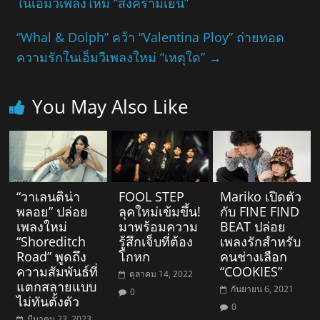
ในเอ็มวีเพลงใหม่ “สงครามเย็น”
“Whal & Dolph” คว้า “Valentina Ploy” ถ่ายทอด
ความรักในเอ็มวีเพลงใหม่ “เหตุใด”
→
You May Also Like
“วาเลนติน่า
FOOL STEP
Mariko เปิดตัว
พลอย” ปล่อย
ลุคใหม่เข้มขึ้น!
กับ FINE FIND
เพลงใหม่
มาพร้อมความ
BEAT ปล่อย
“Shoreditch
รู้สึกเจ็บที่ต้อง
เพลงรักสำหรับ
Road” พูดถึง
โกหก
คนช่างเลือก
ความสัมพันธ์ที่
“COOKIES”
ตุลาคม 14, 2022
แตกสลายแบบ
กันยายน 6, 2021
0
ไม่ทันตั้งตัว
0
มีนาคม 23, 2023