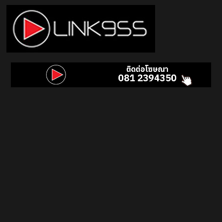
Skip
to
content
Link
95.5
คลื่น
เพลง
ฮิต
สุด
คูล