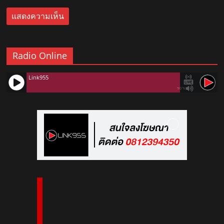
Radio Online
Link955
90%