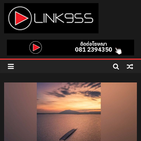
Skip
to
content
Link
95.5
คลื่น
เพลง
ฮิต
สุด
คูล