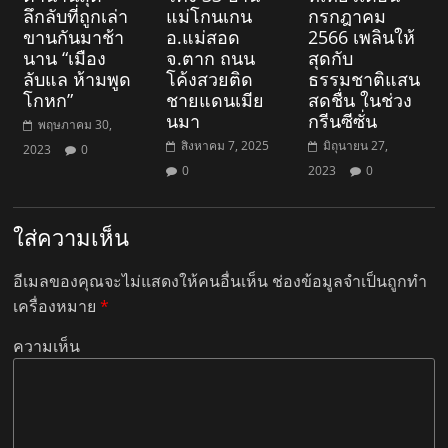
ลึกลับที่ถูกเล่า
แม่โกนเกน
กรกฎาคม
ขานกันมาช้า
อ.แม่สอด
2566 เพลินให้
นาน “เมือง
จ.ตาก ถนน
สุดกับ
ลับแล ห้ามพูด
โค้งสวยติด
ธรรมชาติแสน
โกหก”
ชายแดนเมีย
สดชื่น ในช่วง
นมา
กรีนซีซั่น
พฤษภาคม 30,
สิงหาคม 7, 2025
มิถุนายน 27,
2023
0
0
2023
0
ใส่ความเห็น
อีเมลของคุณจะไม่แสดงให้คนอื่นเห็น
ช่องข้อมูลจำเป็นถูกทำ
เครื่องหมาย
*
ความเห็น