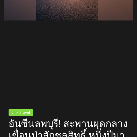
สถานี
วิทยุ
FM
ลพบุรี
สถานี
วิทยุ
ลพบุรี
วิทยุ
FM
ลพบุรี
Link Travel
อันซีนลพบุรี! สะพานผุดกลาง
เขื่อนป่าสักชลสิทธิ์ หนึ่งปีมา