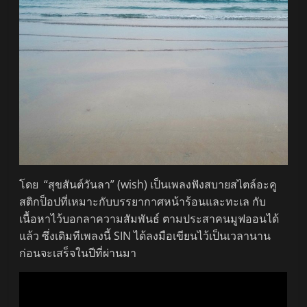
โดย “สุขสันต์วันลา” (wish) เป็นเพลงฟังสบายสไตล์อะคู
สติกป็อปที่เหมาะกับบรรยากาศหน้าร้อนและทะเล กับ
เนื้อหาไว้บอกลาความสัมพันธ์ ตามประสาคนมูฟออนได้
แล้ว ซึ่งเดิมทีเพลงนี้ SIN ได้ลงมือเขียนไว้เป็นเวลานาน
ก่อนจะเสร็จในปีที่ผ่านมา