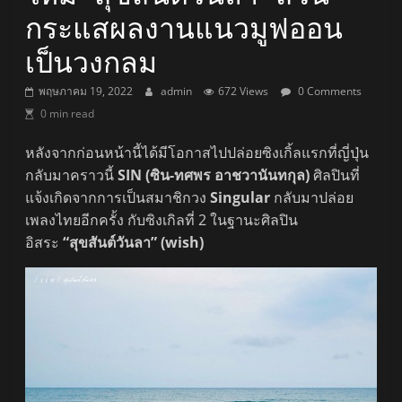
กระแสผลงานแนวมูฟออน
เป็นวงกลม
พฤษภาคม 19, 2022
admin
672 Views
0 Comments
0 min read
หลังจากก่อนหน้านี้ได้มีโอกาสไปปล่อยซิงเกิ้ลแรกที่ญี่ปุ่น
กลับมาคราวนี้
SIN (ซิน-ทศพร อาชวานันทกุล)
ศิลปินที่
แจ้งเกิดจากการเป็นสมาชิกวง
Singular
กลับมาปล่อย
เพลงไทยอีกครั้ง กับซิงเกิลที่ 2 ในฐานะศิลปิน
อิสระ
“สุขสันต์วันลา” (wish)