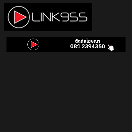
Skip
to
content
Link
95.5
คลื่น
เพลง
ฮิต
สุด
คูล