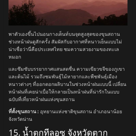
พาตัวเองขึ้นไปนอนกางเต็นท์บนจุดสูงสุดของขุนสถาน
ช่วงหน้าฝนดูสักครั้ง สัมผัสกับอากาศที่หนาวเย็นแบบไม่
น่าเชื่อว่านี่คือประเทศไทย ชมความสวยงามของทะเล
หมอก
และซึมซับบรรยากาศแสนสดชื่น ความเขียวขจีของภูเขา
และต้นไม้ รวมถึงชมพันธุ์ไม้หายากและพืชพันธุ์เมือง
หนาวต่างๆ ที่ออกดอกผลิบานในช่วงหน้าฝนแบบนี้ เปลี่ยน
หน้าฝนที่เคยน่าเบื่อให้กลายเป็นหน้าฝนที่น่ารักในแบบ
ฉบับที่เที่ยวหน้าฝนแห่งขุนสถาน
ที่ตั้งขุนสถาน :
อุทยานแห่งชาติขุนสถาน อำเภอนาน้อย
จังหวัดน่าน
15. น้ำตกทีลอซู จังหวัดตาก