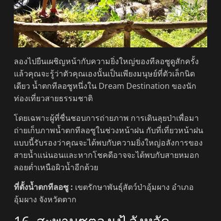
ลองไปยืนเผชิญหน้ากับความยิ่งใหญ่ของทีลอซูดูสักครั้ง
แล้วคุณจะรู้ว่าตัวคุณเองนั้นเป็นเพียงมนุษย์ที่ตัวเล็กนิด
เดียว น้ำตกทีลอซูหนึ่งใน Dream Destination ของนัก
ท่องเที่ยวสายธรรมชาติ
โดยเฉพาะผู้ที่ชื่นชอบการถ่ายภาพ การเดินลุยป่าเพื่อมา
ถ่ายเก็บภาพน้ำตกทีลอซูในช่วงหน้าฝน กับที่เที่ยวหน้าฝน
แบบนี้รับรองว่าคุณจะได้พบกับความยิ่งใหญ่อลังการของ
สายน้ำแน่นอนและหากโชคดีอาจจะได้พบกับสายหมอก
ลอยต่ำเหนือผิวน้ำอีกด้วย
ที่ตั้งน้ำตกทีลอซู :
เขตรักษาพันธุ์สัตว์ป่าอุ้มผาง อำเภอ
อุ้มผาง จังหวัดตาก