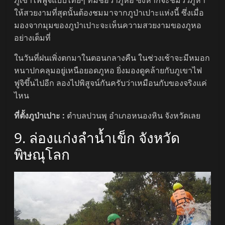
ภูเขาไฟฟูจิแบบไทยๆ ที่มีชื่อว่าภูหอ ซึ่งหากจะชมวิวภูหา
ให้สวยงามที่สุดนั้นต้องชมมาจากภูป่าเปาะแห่งนี้ ซึ่งเมื่อ
มองจากมุมของภูป่าเปาะจะเห็นความสวยงามของภูหอ
อย่างเต็มที่
ในวันที่ฝนเพิ่งตกมาในตอนกลางคืน ในช่วงเช้าจะมีหมอก
หนาปกคลุมอยู่เหนือยอดภูหอ ยิ่งมองดูคล้ายกับภูเขาไฟ
ฟูจิขึ้นไปอีก ลองไปพิสูจน์กันครับว่าเหมือนกับของจริงแค่
ไหน
ที่ตั้งภูป่าเปาะ :
ตำบลปวนพุ อำเภอหนองหิน จังหวัดเลย
9. ล่องแก่งลำน้ำเข็ก จังหวัด
พิษณุโลก