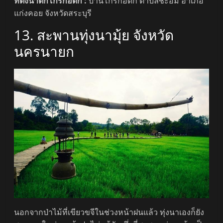
ที่ตั้งน้ำตกโกรกอีดก :
บ้านโกรกอีดก ตำบลชะอม อำเภอ
แก่งคอย จังหวัดสระบุรี
13. สะพานทุ่งนามุ้ย จังหวัด
นครนายก
นอกจากป่าไม้ที่เขียวขจีในช่วงหน้าฝนแล้ว ทุ่งนาเองก็ยัง