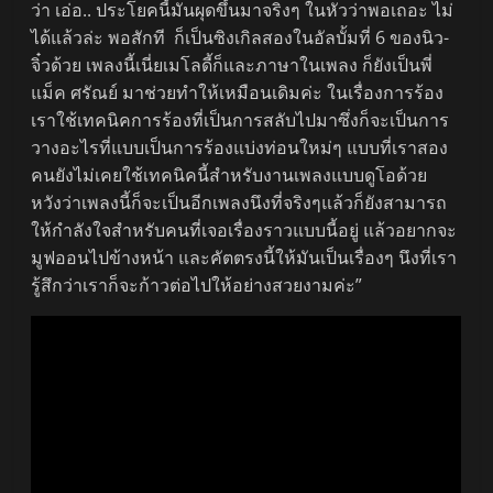
ว่า เอ่อ.. ประโยคนี้มันผุดขึ้นมาจริงๆ ในหัวว่าพอเถอะ ไม่
ได้แล้วล่ะ พอสักที ก็เป็นซิงเกิลสองในอัลบั้มที่ 6 ของนิว-
จิ๋วด้วย เพลงนี้เนี่ยเมโลดี้ก็และภาษาในเพลง ก็ยังเป็นพี่
แม็ค ศรัณย์ มาช่วยทำให้เหมือนเดิมค่ะ ในเรื่องการร้อง
เราใช้เทคนิคการร้องที่เป็นการสลับไปมาซึ่งก็จะเป็นการ
วางอะไรที่แบบเป็นการร้องแบ่งท่อนใหม่ๆ แบบที่เราสอง
คนยังไม่เคยใช้เทคนิคนี้สำหรับงานเพลงแบบดูโอด้วย
หวังว่าเพลงนี้ก็จะเป็นอีกเพลงนึงที่จริงๆแล้วก็ยังสามารถ
ให้กำลังใจสำหรับคนที่เจอเรื่องราวแบบนี้อยู่ แล้วอยากจะ
มูฟออนไปข้างหน้า และคัตตรงนี้ให้มันเป็นเรื่องๆ นึงที่เรา
รู้สึกว่าเราก็จะก้าวต่อไปให้อย่างสวยงามค่ะ”