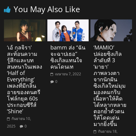
You May Also Like
‘เอ้ กุลจิรา’
bamm ส่ง “ฉัน
‘MAMIO’
สะท้อนความ
จะฉาปเธอ”
ปล่อยซิงเกิล
รู้สึกและบท
ซิงเกิลแทนใจ
ลำดับที่ 3
สนทนาในเพลง
คนโดนเท
‘มายา’
‘Half of
ภาพลวงตา
เมษายน 7, 2022
Everything’
จากนักฝัน
0
เพลงที่มีกลิ่น
ซิงเกิลใหม่มุม
อายของดนตรี
มองคมกริบ
โฟล์กยุค 60s
เนื้อหาให้คิด
ประกอบซีรีส์
ได้หลากหลาย
‘Shine’
ตอกย้ำตัวตน
ให้โดดเด่น
กันยายน 10,
มากยิ่งขึ้น
2025
0
กันยายน 18,