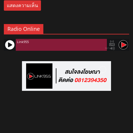
Radio Online
Link955
90%