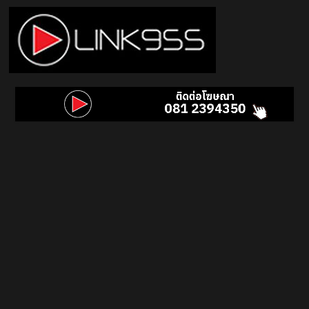
Skip
to
content
Link
95.5
คลื่น
เพลง
ฮิต
สุด
คูล