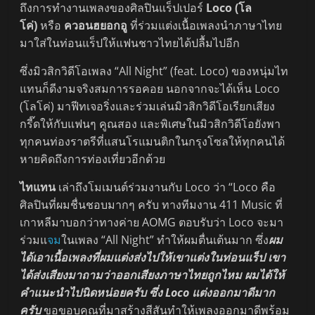
ถึงการทำงานเพลงของศิลปินแร็ปเปอร์
Loco (โล
โค่)
หรือ
ควอนฮยอกอู
ที่ร่วมแต่งเนื้อเพลงนำภาษาไทย
มาใส่ในท่อนแร็ปให้แฟนชาวไทยได้ปลื้มไปอีก
ซึ่งมิวสิกวิดีโอเพลง “All Night” (feat. Loco) ของหนุ่มไท
แทนก็ดีงามจริงสมการรอคอย นอกจากจะได้เห็น Loco
(โลโค่) มาฟีทเจอริ่งและร่วมเล่นมิวสิกวิดีโอเรียกเสียง
กรี๊ดให้กับแฟนๆ คูณสอง และพิเศษในมิวสิกวิดีโอยังพา
ทุกคนท่องราตรีที่แสนโรแมนติกในกรุงโซลให้ทุกคนได้
หายคิดถึงการท่องเที่ยวอีกด้วย
ไทแทน
เล่าถึงโมเมนต์ร่วมงานกับ Loco ว่า “Loco คือ
ศิลปินที่ผมชื่นชอบมากๆ ครับ ทางทีมงาน 411 Music ที่
เกาหลีมาบอกว่าทางค่าย AOMG ตอบรับว่า Loco จะมา
ร่วมแ
จม
ในเพลง “All Night” ทำให้ผมตื่นเต้นมาก ซึ่ง
ผม
ได้เอาเนื้อเพลงที่ผมแต่งส่งไปให้เขาแต่งในท่อนแร็ป เขา
ได้ส่งเสียงมาถามว่าออกเสียงภาษาไทยถูกไหม ผมได้ให้
คำแนะนำไปนิดหน่อยครับ ซึ่ง Loco แต่งออกมาดีมาก
ครับ
ขอขอบคุณที่มาสร้างสีสันทำให้เพลงออกมาดีพร้อม