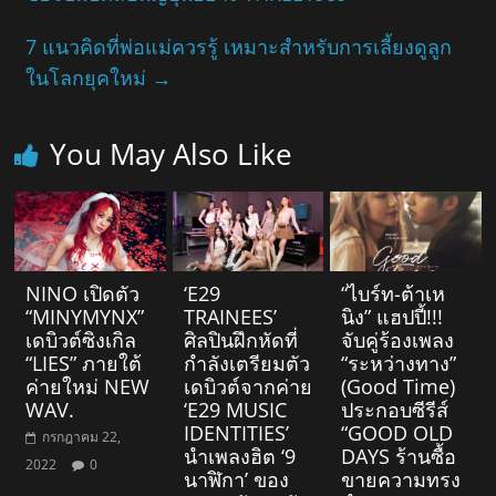
7 แนวคิดที่พ่อแม่ควรรู้ เหมาะสำหรับการเลี้ยงดูลูก
ในโลกยุคใหม่
→
You May Also Like
NINO เปิดตัว
‘E29
“ไบร์ท-ต้าเห
“MINYMYNX”
TRAINEES’
นิง” แฮปปี้!!!
เดบิวต์ซิงเกิล
ศิลปินฝึกหัดที่
จับคู่ร้องเพลง
“LIES” ภายใต้
กำลังเตรียมตัว
“ระหว่างทาง”
ค่ายใหม่ NEW
เดบิวต์จากค่าย
(Good Time)
WAV.
‘E29 MUSIC
ประกอบซีรีส์
IDENTITIES’
“GOOD OLD
กรกฎาคม 22,
นำเพลงฮิต ‘9
DAYS ร้านซื้อ
2022
0
นาฬิกา’ ของ
ขายความทรง