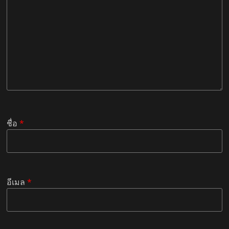
ชื่อ
*
อีเมล
*