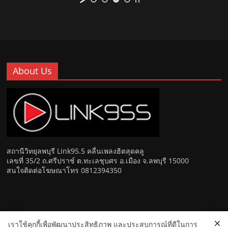
About Us
สถานีวิทยุลพบุรี Link95.5 คลื่นเพลงฮิตสุดคลู
เลขที่ 35/2 ถ.ศรีปราช์ ต.ทะเลชุบศร อ.เมือง จ.ลพบุรี 15000
สนใจติดต่อโฆษณาโทร 0812394350
เราใช้คุกกี้เพื่อพัฒนาประสิทธิภาพ และประสบการณ์ที่ดีในการ