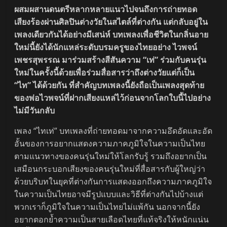
ผสมผสานดนตรีหลากหลายแนวไปจนถึงการถ่ายทอด
เสียงร้องผ่านศิลปินต่างวัยในสไตล์ที่ต่างกัน แต่กลับอยู่ใน
เพลงเดียวกันได้อย่างมีเสน่ห์ บทเพลงเพื่อชีวิตในกลิ่นอาย
ใหม่นี้ยังได้นักแหล่ระดับบรมครูของไทยอย่าง ไวพจน์
เพชรสุพรรณ มาร่วมสร้างสีสันความ “เท่” ร่วมกับคนรุ่น
ใหม่ในครั้งนี้ด้วยเพื่อร่วมสื่อสารว่าถึงต่างวัยแต่ก็เป็น
“ไท” ได้ด้วยกัน ที่สำคัญบทเพลงนี้ยังถือเป็นเพลงสุดท้าย
ของพ่อไวพจน์ที่ฝากเสียงแหล่ไว้ก่อนจากโลกใบนี้ไปอย่าง
ไม่มีวันกลับ
เพลง “ไทเท่” บทเพลงที่ถ่ายทอดมาจากความอึดอัดและอัด
อั้นของการอยากแสดงความภาคภูมิใจในความเป็นไทย
ตามแนวทางของคนรุ่นใหม่ให้โลกรับรู้ รวมถึงอยากเป็น
เสมือนกระบอกเสียงของคนรุ่นใหม่ที่สื่อสารกับผู้ใหญ่ว่า
ด้วยบริบทในยุคที่ต่างกันการแสดงออกถึงความภาคภูมิใจ
ในความเป็นไทยอาจมีรูปแบบและวิธีที่ต่างกันไปบ้างแต่
พวกเราก็ภูมิใจในความเป็นไทยไม่แพ้กัน นอกจากนี้ยัง
อยากตอกย้ำความเป็นสายเลือดไทยที่แท้จริงให้หนักแน่น