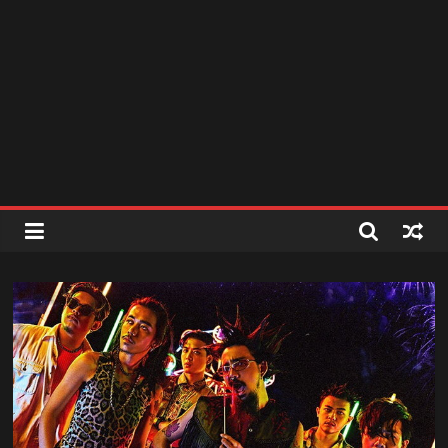
สถานี
วิทยุ
FM
ลพบุรี
สถานี
วิทยุ
ลพบุรี
วิทยุ
FM
ลพบุรี