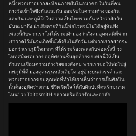
หนึ่งพวกเราอยากสะท้อนภาพฝันในอนาคต ในวันที่คน
ต่างวัยเข้าใจซึ่งกันและกัน ยอมรับในความต่างของกัน
และกัน และภูมิใจในความเป็นไทยร่วมกัน หวังว่าสักวัน
มันจะมาถึง น่าเสียดายที่วันนี้พ่อไวพจน์ไม่ได้อยู่ทันฟัง
เพลงนี้กับพวกเรา ไม่ได้ร่วมเฝ้ามองว่าสังคมอุดมคติที่พวก
เราวาดไว้มันจะเกิดขึ้นได้จริงในสักวัน แต่พวกเราอยากจะ
บอกว่าเราภูมิใจมากๆ ที่ได้ร่วมร้องเพลงกับพ่อครั้งนี้ วง
ไททศมิตรอยากขออุทิศงานชิ้นสุดท้ายของพ่อนี้ให้เป็น
ตัวแทนเชื่อมความต่างวัยของสังคม พวกเราขอให้พ่อไปสู่
ภพภูมิที่ดี มองดูคนรุ่นหลังเติบโต อยู่ข้างบนสวรรค์ และ
พวกเราอยากขอบคุณพ่อที่ทำให้เราเห็นว่าการเป็นศิลปิน
นั้นต้องอุทิศร่างกาย ชีวิต จิตใจ ให้กับศิลปะที่ตนรักขนาด
ไหน” วง TaitosmitH กล่าวเสริมด้วยรักและอาลัย