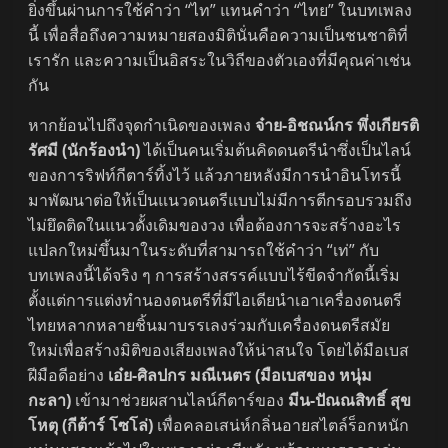
ยิ่งขึ้นผ่านการใช้คำว่า “ไท” แทนคำว่า “ไทย” ในบทเพลง
นี้ เพื่อสื่อถึงความหมายสองมิตินั่นคือความเป็นชนชาติที่
เรารัก และความเป็นอิสระในวิถีของตัวเองที่มีคุณค่าเช่น
กัน
หากย้อนไปถึงจุดกำเนิดของเพลง
จ๋าย-อิชณน์กร พึ่งเกียรติ
รัศมี (นักร้องนำ)
ได้เป็นคนเริ่มต้นคิดดนตรีนำซึ่งเป็นไลน์
ของการริฟท์กีตาร์ทิ้งไว้ แล้วภายหลังมีการนำอินโทรนี้
มาพัฒนาต่อให้เป็นแนวดนตรีแบบไม่มีการตีกรอบรวมถึง
ไม่ยึดติดในแนวดั้งเดิมของวง เพื่อต้องการจะสร้างอะไร
แปลกใหม่ขึ้นมาในระดับที่สามารถใช้คำว่า “เท่” กับ
บทเพลงนี้ได้จริง ๆ การสร้างสรรค์แบบไร้ขีดจำกัดนี้เริ่ม
ตั้งแต่การแต่งทำนองดนตรีที่มีไอเดียนำเอาเครื่องดนตรี
ไทยหลากหลายชิ้นมาบรรเลงร่วมกับเครื่องดนตรีสมัย
ใหม่เพื่อสร้างมิติของเสียงเพลงให้น่าสนใจ โดยได้มือเบส
ฝีมือดีอย่าง
เอ๋ย-ศิลปกร มณีเนตร (มือเบสของ หนุ่ม
กะลา)
เข้ามาช่วยผสานไลน์กีตาร์ของ
มีน-ปัณณสิทธิ์ สุข
โหตุ (กีต้าร์ โซโล่)
เพื่อคลอเสน่ห์กลิ่นอายสไตล์ร็อกหนัก