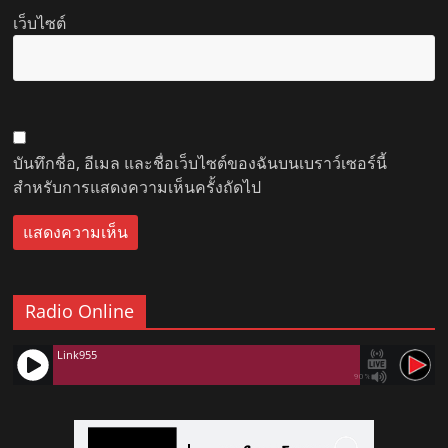
เว็บไซต์
บันทึกชื่อ, อีเมล และชื่อเว็บไซต์ของฉันบนเบราว์เซอร์นี้
สำหรับการแสดงความเห็นครั้งถัดไป
Radio Online
Link955
90%