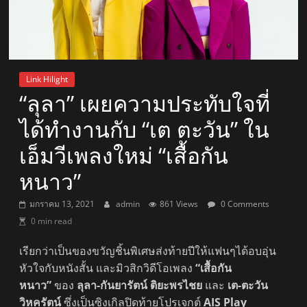
Link Hilight
“ลุลา” เผยความประทับใจที่
ได้ทำงานกับ “เต ตะวัน” ใน
เอ็มวีเพลงใหม่ “เสื้อกัน
หนาว”
มกราคม 13, 2021
admin
861 Views
0 Comments
0 min read
เรียกว่าเป็นของขวัญชิ้นพิเศษส่งท้ายปีให้แฟนๆได้อบอุ่น
หัวใจกับหนังสั้น และมิวสิกวิดีโอเพลง
“เสื้อกัน
หนาว”
ของ
ลุลา-กันยารัตน์ ติยะพรไชย
และ
เต-ตะวัน
วิหครัตน์
ซึ่งเป็นซิงเกิลปิดท้ายโปรเจกต์
AIS Play