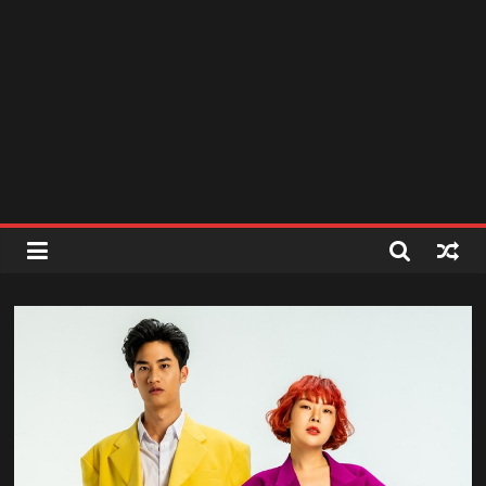
สถานี
วิทยุ
FM
ลพบุรี
สถานี
วิทยุ
ลพบุรี
วิทยุ
FM
ลพบุรี