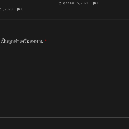
ตุลาคม 15, 2021
0
21, 2023
0
ำเป็นถูกทำเครื่องหมาย
*