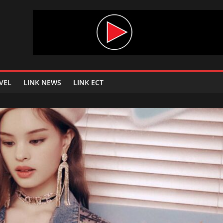
VEL
LINK NEWS
LINK ECT