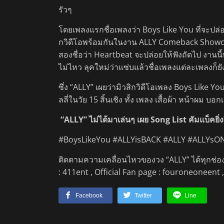
รัวๆ
โดยเพลงแรกชื่อเพลงว่า Boys Like You ที่จะปล่
กวิดีโอพร้อมกันในงาน ALLY Comeback Showcas
สองชื่อว่า Heartbeat จะปล่อยให้ฟังถัดไป งานนี
ไม่ไหว ลุคใหม่ว่าแซ่บแล้วชื่อเพลงแต่ละเพลงก็ยั
ซึ่ง “ALLY” เผยว่ามิวสิกวิดีโอเพลง Boys Like Y
ลลี่ในวัย 15 สิ้นเชิง ทั้ง เพลง เสื้อผ้า หน้าผ
“
ALLY” ไม่ได้มาเล่นๆ เผย Song List คัมแบ็คยิ่
#BoysLikeYou #ALLYisBACK #ALLY #ALLYsO
ติดตามความเคลื่อนไหวของวง “ALLY” ได้ทุกช่อง
: 411ent , Official Fan page : fouroneoneen
Facebook
Twitter
Line