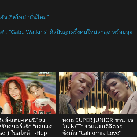
ซิงเกิลใหม่ “มั่นไหม”
ว “Gabe Watkins” ศิลปินลูกครึ่งคนใหม่ล่าสุด พร้อมลุย
ัยย์-แตม-เคนนี่” ส่ง
ทงเฮ SUPER JUNIOR ชวน “เจ
รับคนคลั่งรัก “ยอมแค่
โน่ NCT” ร่วมแจมดิจิตอล
oser) ในสไตล์ T-Hop
ซิงเกิล “California Love”