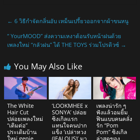
←
6 วิธีกำจัดกลิ่นอับ เหม็นเปรี้ยวออกจากผ้าขนหนู
“ YourMOOD” ส่งความเหงาต้อนรับหน้าฝนด้วย
เพลงใหม่ “กลัวฝน” ได้ THE TOYS ร่วมโปรดิวซ์
→
You May Also Like
The White
‘LOOKMHEE x
เพลงน่ารัก ๆ
Hair Cut
SONYA’ ปล่อย
ฟังแล้วอมยิ้ม
ปล่อยเพลงใหม่
ซิงเกิลแรก
ฟินแบบคนคลั่ง
“เติมต่อ”
แทนใจคนปาก
รัก “Pom
ประเดิมบ้าน
แข็ง ‘เปล่าหวง
Pom” ซิงเกิล
ใหม่ genie
(JEALOUS)’ มา
ล่าสุดของ