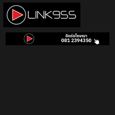
Skip
to
content
Link
95.5
คลื่น
เพลง
ฮิต
สุด
คูล