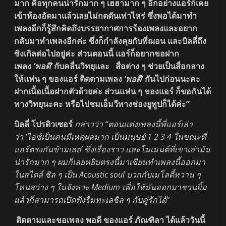
มาก คือทุกคนน่ารักมาก ๆ เฮฮามาก ๆ อีกอย่างแอร์ก็เคย
เข้าห้องอัดมาแล้วเลยไม่กดดันเท่าไหร่ ซึ่งพอได้มาทำ
เพลงอีกก็รู้สึกคิดถึงบรรยากาศการร้องเพลงและอยาก
กลับมาทำเพลงอีกค่ะ ซึ่งก็กำลังคุยกับพี่ฌอน และบิลลี่ถึง
ซิงเกิลต่อไปอยู่ค่ะ ส่วนตอนนี้ แอร์ก็อยากขอฝาก
เพลง
‘พอดี’
กับคลื่นวิทยุและ สื่อต่าง ๆ ช่วยเป็นสื่อกลาง
ให้แฟน ๆ ของแอร์ ติดตามเพลง
‘พอดี’
กันไปก่อนนะคะ
ฝากเนื้อเนื้อฝากตัวด้วยค่ะ ส่วนแฟน ๆ ของแอร์ ก็ขอกันได้
ทางวิทยุนะคะ หรือไปชมเอ็มวีทางช่องยูทูปก็ได้ค่ะ”
บิลลี่ โปรดิวเซอร์
กล่าวว่า “ตอนแต่งเพลงนี้พี่แอร์เล่า
ว่า ‘ไอซ์เป็นคนมีเหตุผลมาก เป็นมนุษย์ 1 2 3 4 ในขณะที่
แอร์ตรงกันข้ามเลย’ ซึ่งเรื่องราว และโมเมนต์ที่เขาเล่ามัน
น่ารักมาก ๆ ผมก็เลยหยิบตรงนี้มาเขียนทำเพลงนี้ออกมา
ในสไตล์ ชิล ๆ เป็น Acoustic soul บวกกับเมโลดี้หวาน ๆ
โทนสว่าง ๆ ในจังหวะ Medium เพื่อให้มันออกมาชวนยิ้ม
แล้วก็สามารถเปิดฟังริมทะเลชิล ๆ กับคู่รักได้”
ติดตามและขอเพลง พอดี ของแอร์ ภัณฑิลา ได้แล้ววันนี้