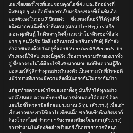
เลยเพื่อเซอร์ไพรส์และขอบคุณไอซ์ค่ะ และอีกอย่างที่
พิเศษสุด ๆ เลยคือเป็นการกลับมาร้องเพลงที่เป็นซิงเกิล
ของตัวเองในรอบ 7 ปีเลยค่ะ ซึ่งเพลงนี้แอร์ก็ได้รุ่นพี่ที่
สนิทมากคนนึงชื่อว่าพี่ฌอน (ฌอน The Begins หรือ
ฌอน ศุภศิษฏ์ โภคินจารุรัศมิ์) แนะนำโปรดิวเซอร์ที่เก่ง
มาก ๆ คนนึงชื่อ บิลลี่ (อคิณกรณ์ พรจินดารักษ์) ที่กำลัง
ทำค่ายเพลงด้วยกันอยู่ชื่อค่าย
‘FourTwo89 Records’
มา
ทำเพลงนี้ให้ค่ะ เพลงนี้พูดถึง เรื่องราวความรักของเราทั้ง
คู่ ซึ่งอาจจะไม่ได้มีอะไรพิเศษมากมาย แต่เป็นความรู้สึก
ของแอร์ที่รู้สึกว่าทุกอย่างมันลงตัว เป็นความรักที่มันพอดี
แม้ว่าบางทีเราจะมีความคิดที่มันตรงกันไม่ตรงกันบ้าง
แต่สุดท้ายความเข้าใจของเราทั้งคู่ มันก็ทำให้ทุกอย่าง
พอดีไปหมด ความท้าทายในการทำเพลงนี้คือแอร์ ต้อง
แอบไอซ์โทรหาบิลลี่ตอนประมาณ 5 ทุ่ม (หัวเราะ) เพื่อเล่า
เรื่องราวของเราให้เอาไปเขียนเนื้อ พอวันเข้าห้องอัดเราก็
ต้องโกหกไอซ์ ว่าเรามารับงานลงเสียงโฆษณา (หัวเราะ)
การทำงานในห้องอัดสำหรับแอร์เป็นบรรยากาศที่สนุก