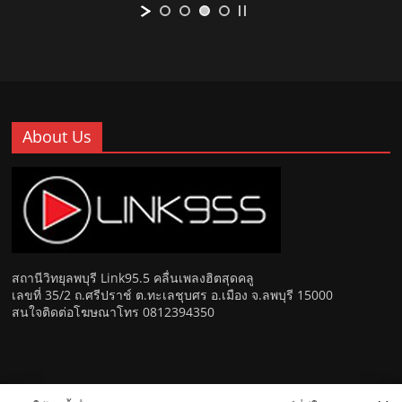
About Us
สถานีวิทยุลพบุรี Link95.5 คลื่นเพลงฮิตสุดคลู
เลขที่ 35/2 ถ.ศรีปราช์ ต.ทะเลชุบศร อ.เมือง จ.ลพบุรี 15000
สนใจติดต่อโฆษณาโทร 0812394350