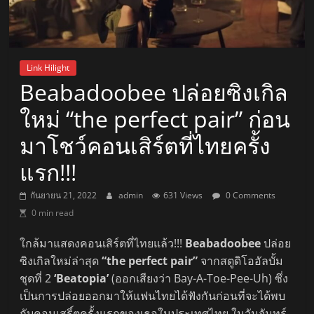
Link Hilight
Beabadoobee ปล่อยซิงเกิล
ใหม่ “the perfect pair” ก่อน
มาโชว์คอนเสิร์ตที่ไทยครั้ง
แรก!!!
กันยายน 21, 2022
admin
631 Views
0 Comments
0 min read
ใกล้มาแสดงคอนเสิร์ตที่ไทยแล้ว!!!
Beabadoobee
ปล่อย
ซิงเกิลใหม่ล่าสุด
“the perfect pair”
จากสตูดิโออัลบั้ม
ชุดที่ 2
‘Beatopia’
(ออกเสียงว่า Bay-A-Toe-Pee-Uh) ซึ่ง
เป็นการปล่อยออกมาให้แฟนไทยได้ฟังกันก่อนที่จะได้พบ
กับคอนเสริ์ตครั้งแรกของเธอในประเทศไทย ในวันจันทร์