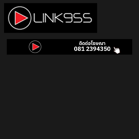
Skip
to
content
Link
95.5
คลื่น
เพลง
ฮิต
สุด
คูล