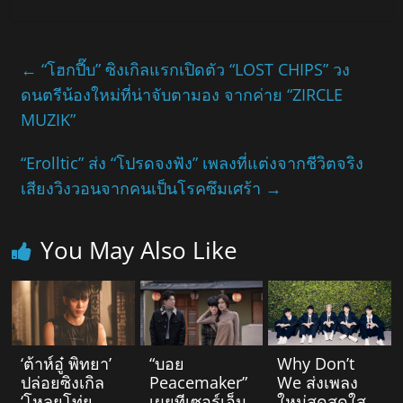
←
“โฮกปี๊บ” ซิงเกิลแรกเปิดตัว “LOST CHIPS” วง
ดนตรีน้องใหม่ที่น่าจับตามอง จากค่าย “ZIRCLE
MUZIK”
“Erolltic” ส่ง “โปรดจงฟัง” เพลงที่แต่งจากชีวิตจริง
เสียงวิงวอนจากคนเป็นโรคซึมเศร้า
→
You May Also Like
‘ต้าห์อู๋ พิทยา’
“บอย
Why Don’t
ปล่อยซิงเกิล
Peacemaker”
We ส่งเพลง
‘โหลยโท่ย
เผยทีเซอร์เอ็ม
ใหม่สุดสดใส