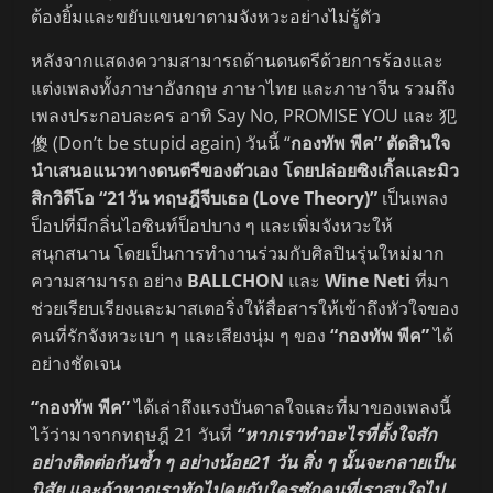
ต้องยิ้มและขยับแขนขาตามจังหวะอย่างไม่รู้ตัว
หลังจากแสดงความสามารถด้านดนตรีด้วยการร้องและ
แต่งเพลงทั้งภาษาอังกฤษ ภาษาไทย และภาษาจีน รวมถึง
เพลงประกอบละคร อาทิ Say No, PROMISE YOU และ 犯
傻 (Don’t be stupid again) วันนี้ “
กองทัพ พีค” ตัดสินใจ
นำเสนอแนวทางดนตรีของตัวเอง โดยปล่อยซิงเกิ้ลและมิว
สิกวิดีโอ
“21วัน ทฤษฎีจีบเธอ (
Love Theory)”
เป็นเพลง
ป็อปที่มีกลิ่นไอซินท์ป็อปบาง ๆ และเพิ่มจังหวะให้
สนุกสนาน โดยเป็นการทำงานร่วมกับศิลปินรุ่นใหม่มาก
ความสามารถ อย่าง
BALLCHON
และ
Wine Neti
ที่มา
ช่วยเรียบเรียงและมาสเตอริ่งให้สื่อสารให้เข้าถึงหัวใจของ
คนที่รักจังหวะเบา ๆ และเสียงนุ่ม ๆ ของ
“กองทัพ พีค”
ได้
อย่างชัดเจน
“กองทัพ พีค”
ได้เล่าถึงแรงบันดาลใจและที่มาของเพลงนี้
ไว้ว่ามาจากทฤษฎี 21 วันที่
“หากเราทำอะไรที่ตั้งใจสัก
อย่างติดต่อกันซ้ำ ๆ อย่างน้อย21 วัน สิ่ง ๆ นั้นจะกลายเป็น
นิสัย และถ้าหากเราทักไปคุยกับใครซักคนที่เราสนใจไป