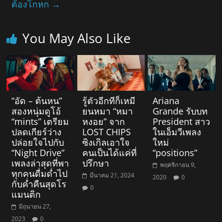
ต้องโกหก
→
You May Also Like
“อัด – ต้นหน”
รู้ตัวอีกทีก็เหมี
Ariana
สองหนุ่มดูโอ้
ยนหมา “หมา
Grande รับบท
“mints” เตรียม
หงอย” จาก
President สาว
ปลดเกียร์ว่าง
LOST CHIPS
ในเอ็มวีเพลง
ปล่อยใจไปกับ
ซิงเกิลเอาใจ
ใหม่
“Night Drive”
คนเป็นได้แค่ที่
“positions”
เพลงล่าสุดที่พา
ปรึกษา
พฤศจิกายน 9,
ทุกคนดื่มด่ำไป
มีนาคม 21, 2024
2020
0
กับค่ำคืนสุดโร
0
แมนติก
มิถุนายน 27,
2023
0