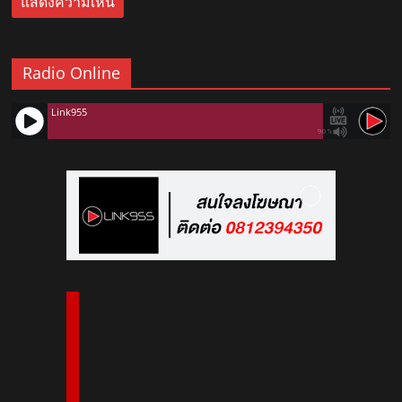
Radio Online
Link955
90%