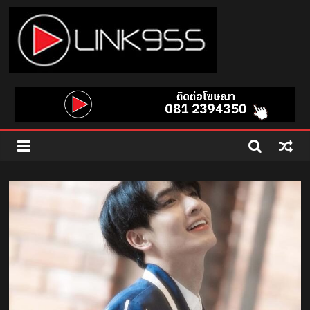
Skip
to
content
Link
95.5
คลื่น
เพลง
ฮิต
สุด
คูล