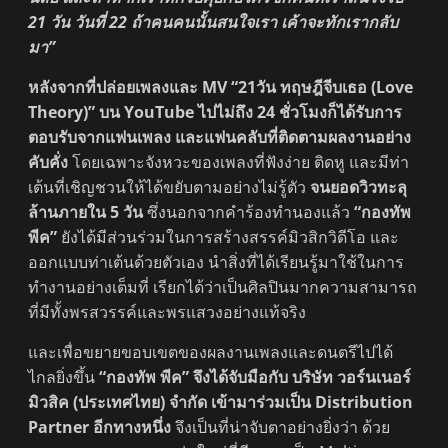
21 วัน วันที่ 22 ถ้าคนคนนั้นสนใจเรา เค้าจะทักเรากลับ
มา”
หลังจากที่ปล่อยเพลงและ
MV “21วัน ทฤษฎีจีบเธอ (Love
Theory)” บน YouTube ไปไม่ถึง 24 ชั่วโมงก็ได้รับการ
ตอบรับจากแฟนเพลง และแฟนคลับที่ติดตามผลงานอย่าง
คับคั่ง
โดยเฉพาะจังหวะของเพลงที่ฟังง่าย ติดหู และมีท่า
เต้นที่เชิญชวนให้ได้ขยับตามอย่างไม่รู้ตัว
จนยอดวิวทะลุ
ล้านภายใน
5 วัน
ซึ่งนอกจากคำร้องทำนองแล้ว
“กองทัพ
พีค”
ยังได้มีส่วนร่วมในการสร้างสรรค์มิวสิกวิดีโอ และ
ออกแบบท่าเต้นด้วยตัวเอง นำสิ่งที่ได้เรียนรู้มาใช้ในการ
ทำงานอย่างเต็มที่ เรียกได้ว่าเป็นศิลปินมากความสามารถ
ที่มีทั้งพรสวรรค์และพรแสวงอย่างแท้จริง
และเพื่อขยายขอบเขตของผลงานเพลงและดนตรีไปได้
ไกลยิ่งขึ้น
“กองทัพ พีค” จึงได้จับมือกับ บริษัท วอร์นเนอร์
มิวสิค (ประเทศไทย) จำกัด เข้ามาร่วมเป็น
Distribution
Partner อีกทางหนึ่ง
จึงเป็นที่น่าจับตาอย่างยิ่งว่า ด้วย