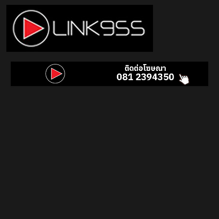
Skip
to
content
Link
95.5
คลื่น
เพลง
ฮิต
สุด
คูล