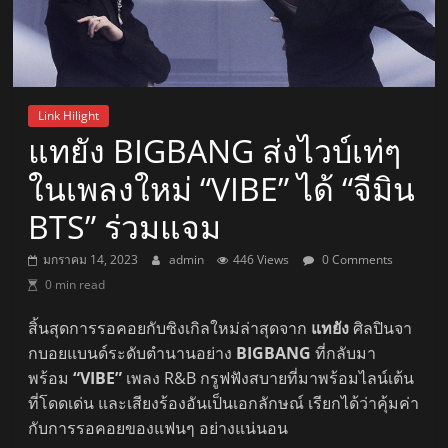
Link Hilight
แทยัง BIGBANG ส่งไวบ์เท่ๆ
ในเพลงใหม่ “VIBE” ได้ “จีมิน
BTS” ร่วมแจม
มกราคม 14, 2023
admin
446 Views
0 Comments
0 min read
สิ้นสุดการรอคอยกับซิงเกิลใหม่ล่าสุดจาก
แทยัง
ศิลปินจา
กบอยแบนด์ระดับตำนานอย่าง
BIGBANG
ที่กลับมา
พร้อม
“VIBE”
เพลง R&B กรูฟฟังสบายที่มาพร้อมไลน์เต้น
ที่โดดเด่น และเสียงร้องอันเป็นเอกลักษณ์ เรียกได้ว่าคุ้มค่า
กับการรอคอยของแฟนๆ อย่างแน่นอน