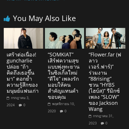
You May Also Like
เศร้าต่อเนื่อง!
“SOMKIAT”
“Flower.far (ฟ
guncharlie
เสิร์ฟความสุข
ลาว
ปล่อย “ถ้า
แบบพุ่งทะยาน
เวอร์.ฟาร์)”
คิดถึงเธอขึ้น
ในซิงเกิ้ลใหม่
ร่วมงาน
มา” ตอกย้ำ
“ดีใจ” เพลงรัก
“88rising”
ความรู้สึกของ
มอบให้คน
ชวน “HYBS
มนุษย์แฟนเก่า
สำคัญแทนคำ
(ไฮบ์ส)” รีมิกซ์
ขอบคุณ
เพลง “SLOW”
กรกฎาคม 3,
ของ Jackson
พฤศจิกายน 10,
2024
0
Wang
2020
0
กรกฎาคม 31,
2023
0