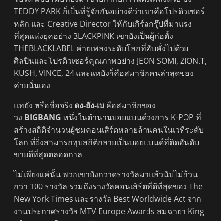
TEDDY PARK ก็เป็นที่รู้จักกันอย่างดีว่าเขาคือโปรดิวเซอร์
หลัก และ Creative Director ให้กับเกิร์ลกรุ๊ปที่มาแรง
ที่สุดแห่งยุคอย่าง BLACKPINK เขายังเป็นผู้ก่อตั้ง
THEBLACKLABEL ค่ายเพลงระดับโลกที่คับคั่งไปด้วย
ศิลปินและโปรดิวเซอร์คุณภาพอย่าง JEON SOMI, ZION.T,
KUSH, VINCE, 24 และแทยังก็คือสมาชิกคนล่าสุดของ
ค่ายนั่นเอง
แทยัง หรือชื่อจริง
ดง-ยัง-เบ
คือสมาชิกของ
วง
BIGBANG
หนึ่งในตำนานบอยแบนด์วงการ K-POP ที่
สร้างสถิติจำนวนผู้ชมคอนเสิร์ตหลายล้านคนในเวทีระดับ
โลก ที่ยิ่งสามารถทุบสถิติกลายเป็นบอยแบนด์ที่ติดอันดับ
ขายดีที่สุดตลอดกาล
ไม่เพียงแค่นั้น พวกเขายังกวาดรางวัลมาแล้วนับไม่ถ้วน
กว่า 100 รางวัล รวมถึงรางวัลคอนเสิร์ตที่ดีที่สุดของ The
New York Times และรางวัล Best Worldwide Act จาก
งานประกาศรางวัล MTV Europe Awards สมฉายา King