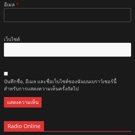
อีเมล
*
เว็บไซต์
บันทึกชื่อ, อีเมล และชื่อเว็บไซต์ของฉันบนเบราว์เซอร์นี้
สำหรับการแสดงความเห็นครั้งถัดไป
Radio Online