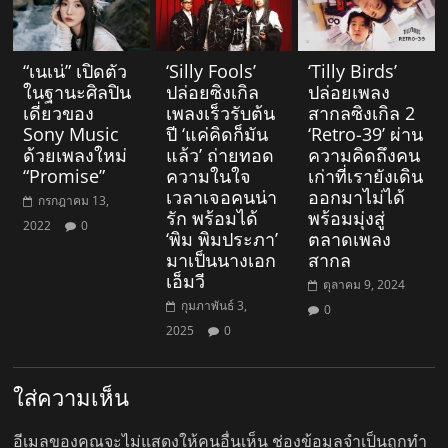
“เนเน่” เปิดตัว
‘Silly Fools’
‘Tilly Birds’
ในฐานะศิลปิน
ปล่อยซิงเกิล
ปล่อยเพลง
เดี่ยวของ
เพลงเร็วรับต้น
สากลซิงเกิล 2
Sony Music
ปี ‘แค่คิดก็มัน
‘Retro-39’ ผ่าน
ด้วยเพลงใหม่
แล้ว’ ถ่ายทอด
ความคิดถึงคน
“Promise”
ความในใจ
เก่าที่เรายังเดิน
เวลาเจอคนน่า
ออกมาไม่ได้
กรกฎาคม 13,
รัก พร้อมได้
พร้อมมุ่งสู่
2022
0
‘พิม พิมประภา’
ตลาดเพลง
มาเป็นนางเอก
สากล
เอ็มวี
ตุลาคม 9, 2024
กุมภาพันธ์ 3,
0
2025
0
ใส่ความเห็น
อีเมลของคุณจะไม่แสดงให้คนอื่นเห็น
ช่องข้อมูลจำเป็นถูกทำ