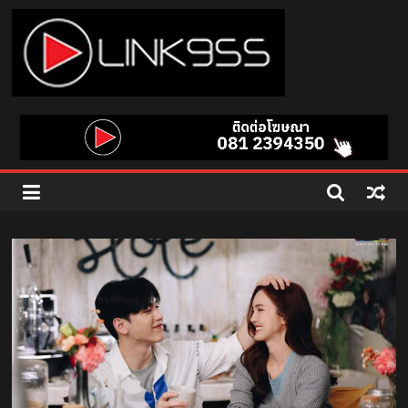
Skip
to
content
Link
95.5
คลื่น
เพลง
ฮิต
สุด
คูล