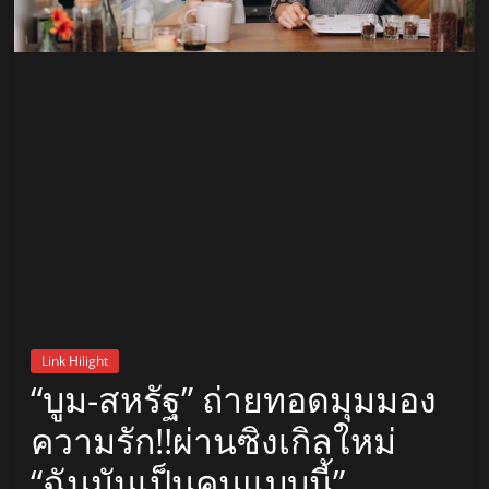
สถานี
วิทยุ
FM
ลพบุรี
สถานี
วิทยุ
ลพบุรี
วิทยุ
FM
Link Hilight
ลพบุรี
“บูม-สหรัฐ” ถ่ายทอดมุมมอง
ความรัก!!ผ่านซิงเกิลใหม่
“ฉันมันเป็นคนแบบนี้”