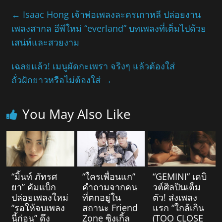
←
Isaac Hong เจ้าพ่อเพลงละครเกาหลี ปล่อยงาน
เพลงสากล อีพีใหม่ “everland” บทเพลงที่เต็มไปด้วย
เสน่ห์และสวยงาม
เฉลยแล้ว! เมนูผัดกะเพรา จริงๆ แล้วต้องใส่
ถั่วฝักยาวหรือไม่ต้องใส่
→
You May Also Like
“มิ้นท์ ภัทรศ
“ใครเพื่อนแก”
“GEMINI” เดบิ
ยา” คัมแบ็ก
คำถามจากคน
วต์ศิลปินเต็ม
ปล่อยเพลงใหม่
ที่ตกอยู่ใน
ตัว! ส่งเพลง
“รอให้จบเพลง
สถานะ Friend
แรก “ใกล้เกิน
นี้ก่อน” ดึง
Zone ซิงเกิ้ล
(TOO CLOSE