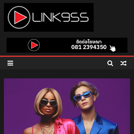
Skip
to
content
Link
95.5
คลื่น
เพลง
ฮิต
สุด
คูล