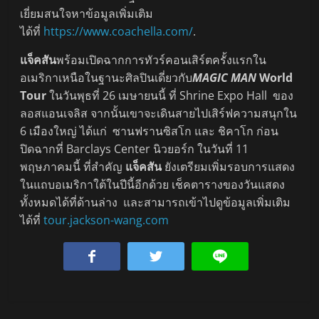
เยี่ยมสนใจหาข้อมูลเพิ่มเติม
ได้ที่
https://www.coachella.com/
.
แจ็คสัน
พร้อมเปิดฉากการทัวร์คอนเสิร์ตครั้งแรกใน
อเมริกาเหนือในฐานะศิลปินเดี่ยวกับ
MAGIC MAN
World
Tour
ในวันพุธที่ 26 เมษายนนี้ ที่ Shrine Expo Hall ของ
ลอสแอนเจลิส จากนั้นเขาจะเดินสายไปเสิร์ฟความสนุกใน
6 เมืองใหญ่ ได้แก่ ซานฟรานซิสโก และ ชิคาโก ก่อน
ปิดฉากที่ Barclays Center นิวยอร์ก ในวันที่ 11
พฤษภาคมนี้ ที่สำคัญ
แจ็คสัน
ยังเตรียมเพิ่มรอบการแสดง
ในแถบอเมริกาใต้ในปีนี้อีกด้วย เช็คตารางของวันแสดง
ทั้งหมดได้ที่ด้านล่าง และสามารถเข้าไปดูข้อมูลเพิ่มเติม
ได้ที่
tour.jackson-wang.com