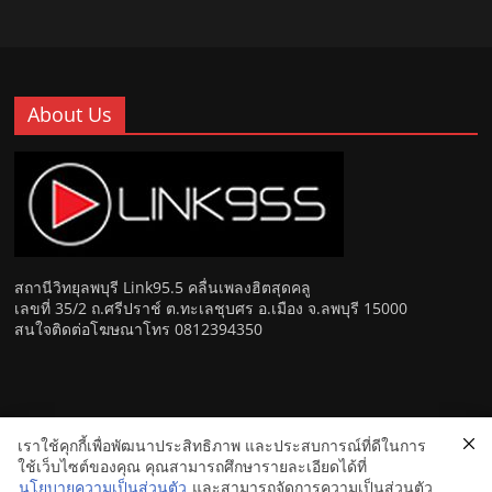
About Us
สถานีวิทยุลพบุรี Link95.5 คลื่นเพลงฮิตสุดคลู
เลขที่ 35/2 ถ.ศรีปราช์ ต.ทะเลชุบศร อ.เมือง จ.ลพบุรี 15000
สนใจติดต่อโฆษณาโทร 0812394350
เราใช้คุกกี้เพื่อพัฒนาประสิทธิภาพ และประสบการณ์ที่ดีในการ
Copyright © 2026
Link 95.5 คลื่นเพลงฮิตสุดคูล สถานีวิทยุ FM
ใช้เว็บไซต์ของคุณ คุณสามารถศึกษารายละเอียดได้ที่
ลพบุรี
. All rights reserved.
นโยบายความเป็นส่วนตัว
และสามารถจัดการความเป็นส่วนตัว