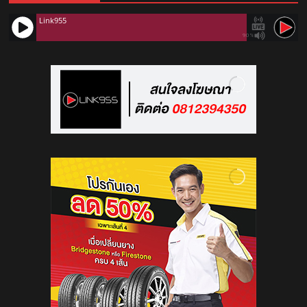
Link955
90%