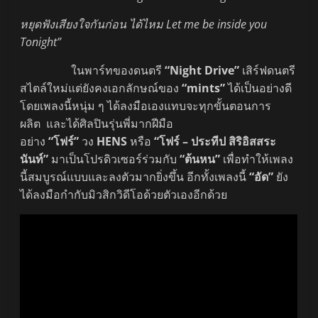
หยุดฟังเสียงใจกันก่อน ได้ไหม
Let me be inside you
Tonight”
ในพาร์ทของดนตรี
“Night Drive”
เสิร์ฟดนตรี
สไตล์ใหม่แต่ยังคงเอกลักษณ์ของ
“mints”
ได้เป็นอย่างดี
โดยเพลงนี้หนุ่ม ๆ ได้ลงมือเองแทบจะทุกขั้นตอนการ
ผลิต และได้ศิลปินรุ่นพี่มากฝีมือ
อย่าง
“โฟร์”
วง
HENS
หรือ
“โฟร์ – ประทีป สิริอิสสระ
นันท์”
มาเป็นโปรดิวเซอร์ร่วมกับ
“ต้นหน”
เพื่อทำให้เพลง
นี้สมบูรณ์แบบและลงตัวมากยิ่งขึ้น อีกทั้งเพลงนี้
“อัด”
ยัง
ได้ลงมือกำกับมิวสิกวิดีโอด้วยตัวเองอีกด้วย