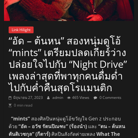
Link Hilight
“อัด – ต้นหน” สองหนุ่มดูโอ้
“mints” เตรียมปลดเกียร์ว่าง
ปล่อยใจไปกับ “Night Drive”
เพลงล่าสุดที่พาทุกคนดื่มด่ำ
ไปกับค่ำคืนสุดโรแมนติก
มิถุนายน 27, 2023
admin
465 Views
0 Comments
0 min read
“mints”
สองศิลปินหนุ่มดูโอ้ขวัญใจ Gen z ประกอบ
ด้วย
“อัด – อวัช รัตนปิณฑะ” (ร้องนำ)
และ
“ตน – ต้นหน
ตันติเวชกุล”
(กีตาร์)
ศิลปินสังกัดค่ายเพลง
What The