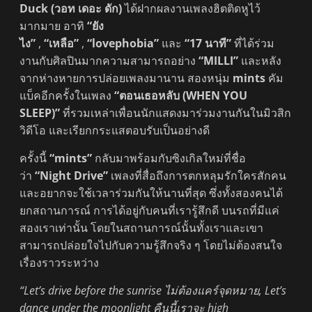
Duck (วอท เดอะ ดัก)
ได้ฝากผลงานเพลงฮิตติดหูไว้
มากมาย อาทิ
“ยัง
ไง”
,
“เหลือ”
,
“lovephobia”
และ
“17 นาที”
ที่ได้ร่วม
งานกับศิลปินมากความสามารถอย่าง
“MILLI”
และหลัง
จากห่างหายการปล่อยเพลงมานาน สองหนุ่ม
mints
คัม
แบ็คอีกครั้งในเพลง
“ตอนเธอหลับ (WHEN YOU
SLEEP)”
ที่รวมเหล่าเพื่อนนักแสดงมาร่วมงานกันในมิวสิก
วิดีโอ และเรียกกระแสตอบรับเป็นอย่างดี
ครั้งนี้
“mints”
กลับมาพร้อมกับซิงเกิลใหม่ที่ชื่อ
ว่า
“Night Drive”
เพลงที่สื่อถึงการตกหลุมรักใครสักคน
และอยากจะใช้เวลาร่วมกันให้นานที่สุด ซึ่งทั้งสองคนได้
ยกสถานการณ์ การได้อยู่กับคนที่เรารู้สึกดี บนรถที่มีแค่
สองเราเท่านั้น โดยในสถานการณ์นั้นทั้งเราและเขา
สามารถปล่อยใจไปกับความรู้สึกจริง ๆ โดยไม่ต้องสนใจ
เรื่องราวระหว่าง
“Let’s drive before the sunrise ไม่ต้องแคร์จุดหมาย, Let’s
dance under the moonlight คืนนี้เราจะ high