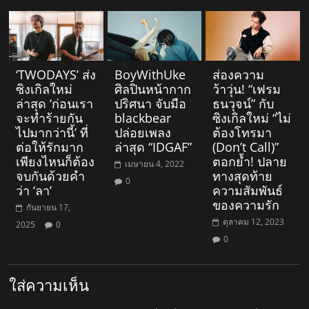
‘TWODAYS’ ส่ง
BoyWithUke
ส่องความ
ซิงเกิลใหม่
ศิลปินหน้ากาก
ว้าวุ่น! “เฟรม
ล่าสุด ‘ก่อนเรา
ปริศนา จับมือ
ธนวุจน์” กับ
จะทำร้ายกัน
blackbear
ซิงเกิลใหม่ “ไม่
ไปมากว่านี้’ ที่
ปล่อยเพลง
ต้องโทรมา
ต่อให้รักมาก
ล่าสุด “IDGAF”
(Don’t Call)”
เพียงไหนก็ต้อง
ตอกย้ำ! ปลาย
เมษายน 4, 2022
จบกันด้วยคำ
ทางสุดท้าย
0
ว่า ‘ลา’
ความสัมพันธ์
ของความรัก
กันยายน 17,
ตุลาคม 12, 2023
2025
0
0
ใส่ความเห็น