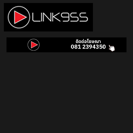
Skip
to
content
Link
95.5
คลื่น
เพลง
ฮิต
สุด
คูล