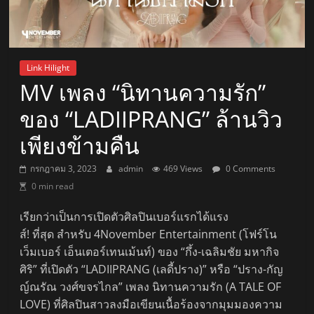
Link Hilight
MV เพลง “นิทานความรัก”
ของ “LADIIPRANG” ล้านวิว
เพียงข้ามคืน
กรกฎาคม 3, 2023
admin
469 Views
0 Comments
0 min read
เรียกว่าเป็นการเปิดตัวศิลปินเบอร์แรกได้แรง
ส์! ที่สุด สำหรับ 4November Entertainment (โฟร์โน
เว็มเบอร์ เอ็นเตอร์เทนเม้นท์) ของ “กึ้ง-เฉลิมชัย มหากิจ
ศิริ” ที่เปิดตัว “LADIIPRANG (เลดี้ปราง)” หรือ “ปราง-กัญ
ญ์ณรัณ วงศ์ขจรไกล” เพลง นิทานความรัก (A TALE OF
LOVE) ที่ศิลปินสาวลงมือเขียนเนื้อร้องจากมุมมองความ