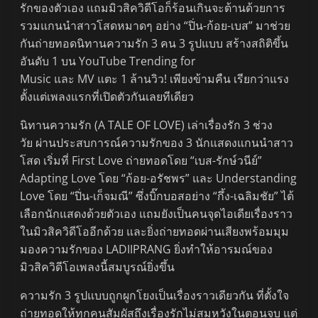
รักของตัวเอง แถมมิวสิควิดีโอก็ร้อนเกินจะต้านด้วยการ
รวมแกนนำสาวโสดหมาดๆ อย่าง “ปิ่น-ก้อย-เบส” มาช่วย
กันถ่ายทอดนิทานความรัก 3 คน 3 รูปแบบ สร้างสถิติขึ้น
อันดับ 1 บน YouTube Trending for
Music และ MV แตะ 1 ล้านวิว! เพียงข้ามคืน เรียกว่าแรง
ตั้งแต่เพลงแรกที่เปิดตัวกันเลยทีเดียว
นิทานความรัก (A TALE OF LOVE) เล่าเรื่องรัก 3 ช่วง
วัย ผ่านประสบการณ์ความรักของ 3 นักแสดงแกนนำสาว
โสด เริ่มที่ First Love ถ่ายทอดโดย “เบส-รักษ์วนีย์”
Adapting Love โดย “ก้อย-อรัชพร” และ Understanding
Love โดย “ปิ่น-เก็จมณี” ซึ่งบิ๊กบอสอย่าง “กึ้ง-เฉลิมชัย” ได้
เลือกนักแสดงด้วยตัวเอง แถมยังเป็นคนจุดไอเดียเรื่องราว
ในมิวสิควิดีโออีกด้วย และยิ่งถ่ายทอดผ่านเสียงพร้อมมุม
มองความรักของ LADIIPRANG ยิ่งทำให้อารมณ์ของ
มิวสิควิดีโอเพลงนี้สมบูรณ์ยิ่งขึ้น
ความรัก 3 รูปแบบถูกผูกโยงเป็นเรื่องราวเดียวกัน ที่ตั้งใจ
ถ่ายทอดให้ทุกคนสัมผัสถึงเรื่องรักไม่สมหวังในตอนจบ แต่