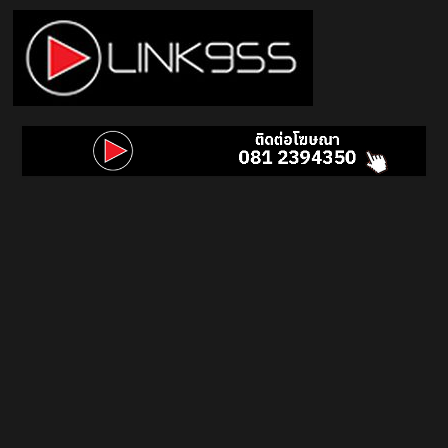
Skip
to
content
Link
95.5
คลื่น
เพลง
ฮิต
สุด
คูล