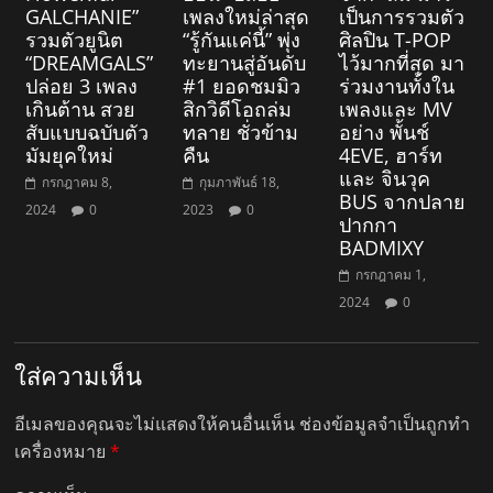
GALCHANIE”
เพลงใหม่ล่าสุด
เป็นการรวมตัว
รวมตัวยูนิต
“รู้กันแค่นี้” พุ่ง
ศิลปิน T-POP
“DREAMGALS”
ทะยานสู่อันดับ
ไว้มากที่สุด มา
ปล่อย 3 เพลง
#1 ยอดชมมิว
ร่วมงานทั้งใน
เกินต้าน สวย
สิกวิดีโอถล่ม
เพลงและ MV
สับแบบฉบับตัว
ทลาย ชั่วข้าม
อย่าง พั้นช์
มัมยุคใหม่
คืน
4EVE, ฮาร์ท
และ จินวุค
กรกฎาคม 8,
กุมภาพันธ์ 18,
BUS จากปลาย
2024
0
2023
0
ปากกา
BADMIXY
กรกฎาคม 1,
2024
0
ใส่ความเห็น
อีเมลของคุณจะไม่แสดงให้คนอื่นเห็น
ช่องข้อมูลจำเป็นถูกทำ
เครื่องหมาย
*