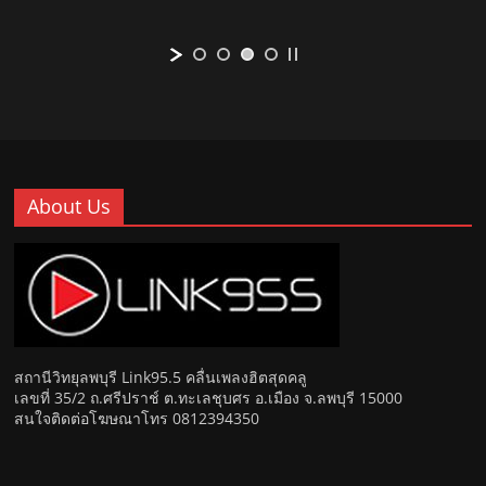
About Us
สถานีวิทยุลพบุรี Link95.5 คลื่นเพลงฮิตสุดคลู
เลขที่ 35/2 ถ.ศรีปราช์ ต.ทะเลชุบศร อ.เมือง จ.ลพบุรี 15000
สนใจติดต่อโฆษณาโทร 0812394350