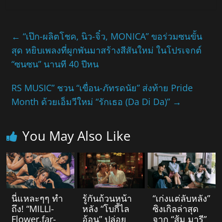
←
“เป๊ก-ผลิตโชค, นิว-จิ๋ว, MONICA” ขอร่วมซนขั้น
สุด หยิบเพลงที่ผูกพันมาสร้างสีสันใหม่ ในโปรเจกต์
“ซนซน” นานที 40 ปีหน
RS MUSIC” ชวน “เขื่อน-ภัทรดนัย” ส่งท้าย Pride
Month ด้วยเอ็มวีใหม่ “รักเธอ (Da Di Da)”
→
You May Also Like
นี่แหละๆๆ ทำ
รู้กันถ้วนหน้า
“เก่งแต่ลับหลัง”
ถึง! “MILLI-
หลัง “โบกี้ไล
ซิงเกิลล่าสุด
Flower.far-
อ้อน” ปล่อย
จาก “ส้ม มารี”