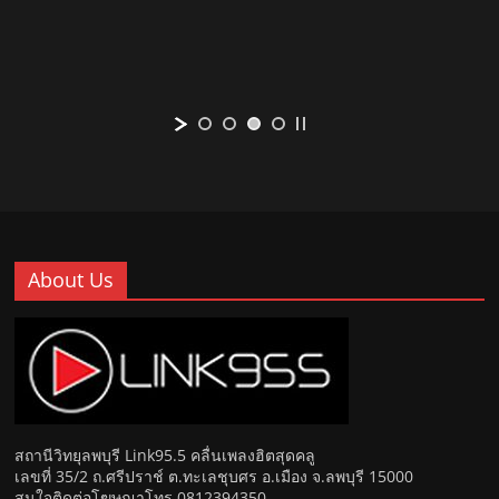
About Us
สถานีวิทยุลพบุรี Link95.5 คลื่นเพลงฮิตสุดคลู
เลขที่ 35/2 ถ.ศรีปราช์ ต.ทะเลชุบศร อ.เมือง จ.ลพบุรี 15000
สนใจติดต่อโฆษณาโทร 0812394350