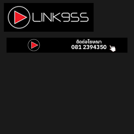
Skip
to
content
Link
95.5
คลื่น
เพลง
ฮิต
สุด
คูล