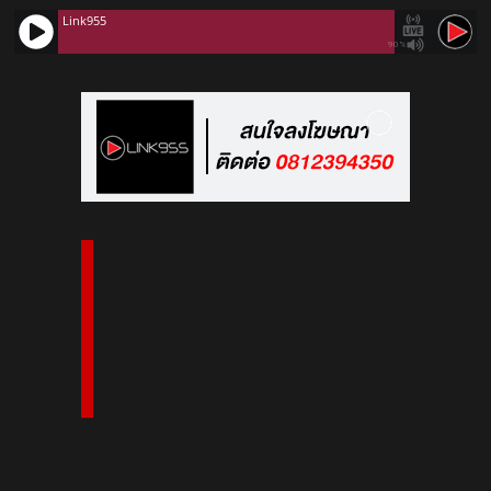
Link955
90%