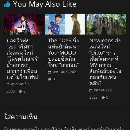
You May Also Like
ยอดวิวพุ่ง!
The TOYS นั่ง
NewJeans ส่ง
“เบล วริศรา”
แท่นป๋าดัน พา
เพลงใหม่
ส่งเพลงใหม่
YourMOOD
“Ditto” ชาว
“โครตไม่แฟร์”
ปล่อยซิงเกิล
เน็ตวิเคราะห์
ย้ำสถานะ
ใหม่ “ลาก่อน”
MV ความ
มากกว่าเพื่อน
สัมพันธ์ของไอ
มกราคม 9, 2021
แต่ไม่ใช่แฟน!
ดอลกับแฟน
0
คลับ?
กุมภาพันธ์ 7,
ธันวาคม 22,
2023
0
2022
0
ใส่ความเห็น
อีเมลของคุณจะไม่แสดงให้คนอื่นเห็น
ช่องข้อมูลจำเป็นถูกทำ