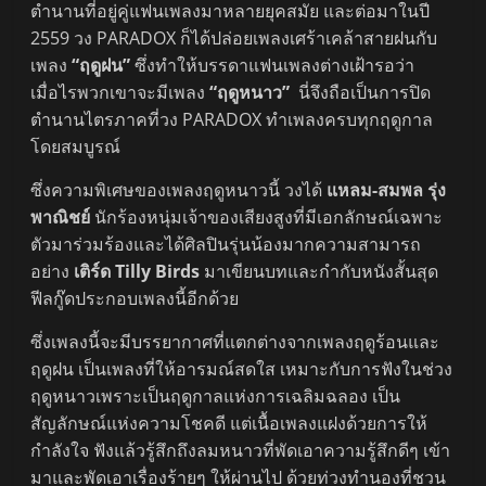
ตำนานที่อยู่คู่แฟนเพลงมาหลายยุคสมัย และต่อมาในปี
2559 วง PARADOX ก็ได้ปล่อยเพลงเศร้าเคล้าสายฝนกับ
เพลง
“ฤดูฝน”
ซึ่งทำให้บรรดาแฟนเพลงต่างเฝ้ารอว่า
เมื่อไรพวกเขาจะมีเพลง
“ฤดูหนาว”
นี่จึงถือเป็นการปิด
ตำนานไตรภาคที่วง PARADOX ทำเพลงครบทุกฤดูกาล
โดยสมบูรณ์
ซึ่งความพิเศษของเพลงฤดูหนาวนี้ วงได้
แหลม-สมพล รุ่ง
พาณิชย์
นักร้องหนุ่มเจ้าของเสียงสูงที่มีเอกลักษณ์เฉพาะ
ตัวมาร่วมร้องและได้ศิลปินรุ่นน้องมากความสามารถ
อย่าง
เติร์ด Tilly Birds
มาเขียนบทและกำกับหนังสั้นสุด
ฟีลกู๊ดประกอบเพลงนี้อีกด้วย
ซึ่งเพลงนี้จะมีบรรยากาศที่แตกต่างจากเพลงฤดูร้อนและ
ฤดูฝน เป็นเพลงที่ให้อารมณ์สดใส เหมาะกับการฟังในช่วง
ฤดูหนาวเพราะเป็นฤดูกาลแห่งการเฉลิมฉลอง เป็น
สัญลักษณ์แห่งความโชคดี แต่เนื้อเพลงแฝงด้วยการให้
กำลังใจ ฟังแล้วรู้สึกถึงลมหนาวที่พัดเอาความรู้สึกดีๆ เข้า
มาและพัดเอาเรื่องร้ายๆ ให้ผ่านไป ด้วยท่วงทำนองที่ชวน