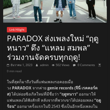
Link Hilight
PARADOX ส่งเพลงใหม่ “ฤดู
หนาว” ดึง “แหลม สมพล”
ร่วมงานจัดครบทุกฤดู!
ธันวาคม 1, 2023
admin
502 Views
0 Comments
0 min read
ในที่สุดก็มาถึงวันที่แฟนเพลงรอคอยเมื่อ
วง
PARADOX
จากค่าย
genie records (จีนี่ เรคคอร์ด
ส)
ได้ปล่อยซิงเกิลใหม่ที่มีชื่อว่า
“ฤดูหนาว”
ออกมาให้
แฟนเพลงได้ฟังสักที หลังจากที่พวกเขาได้ปล่อยเพลง
“ฤดู
ร้อน”
ออกมาครั้งแรกในปี 2543 ซึ่งเป็นอีกหนึ่งเพลงใน