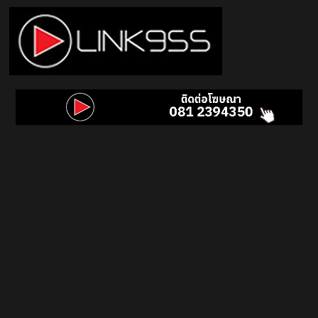
Skip
to
content
Link
95.5
คลื่น
เพลง
ฮิต
สุด
คูล