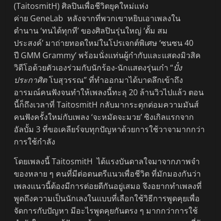
(TaitosmitH) ศิลปินเพื่อชีวิตยุคใหม่แห่ง
ค่าย GeneLab หลังจากที่พวกเขาหยิบเอาเพลงใน
ตำนาน ‘ทนได้ทุกที’ ของศิลปินรุ่นใหญ่ ‘ตั้ม สม
ประสงค์’ มาถ่ายทอดใหม่ในโปรเจกต์พิเศษ ‘ซนซน 40
ปี GMM Grammy’ พร้อมนั่งแท่นผู้กำกับและแสดงมิวสิค
วิดีโอด้วยตัวเองร่วมกับนักร้อง-นักแสดงรุ่นเก๋า “
ปั๋ง
ประกาศิต
โบสุวรรณ” ที่ทำออกมาได้บาดลึกเข้าถึง
อารมณ์คนฟังจนทำให้เพลงนี้ทะลุ 20 ล้านวิวไปแล้ว ตอน
นี้ก็ถึงเวลาที่ TaitosmitH กลับมากระตุกต่อมความมันส์
คนฟังครั้งใหม่กับเพลง ‘จะหมัดจะมวย’ ซิงเกิลแรกจาก
อัลบั้ม 3 ที่ขอเคลียร์จบทุกปัญหาด้วยการใช้วาจามากกว่า
การใช้กำลัง
โดยเพลงนี้ TaitosmitH ได้แรงบันดาลใจมาจากภาพจำ
ของหลาย ๆ คนที่มีต่อดนตรีแนวเพื่อชีวิต ที่มักมองกันว่า
เพลงแนวนี้ต้องมีการต่อยตีกันอยู่เสมอ จึงอยากทำเพลงที่
พูดถึงความเป็นนักเลงในแบบที่เลือกใช้วิธีการพูดคุยเพื่อ
จัดการกับปัญหา มีอะไรพูดคุยกันตรง ๆ มากกว่าการใช้