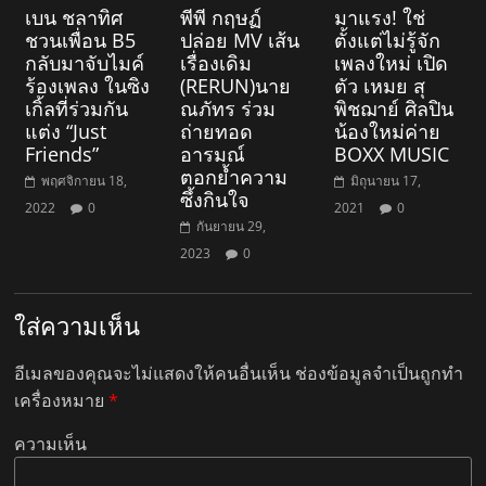
เบน ชลาทิศ
พีพี กฤษฏ์
มาแรง! ใช่
ชวนเพื่อน B5
ปล่อย MV เส้น
ตั้งแต่ไม่รู้จัก
กลับมาจับไมค์
เรื่องเดิม
เพลงใหม่ เปิด
ร้องเพลง ในซิง
(RERUN)นาย
ตัว เหมย สุ
เกิ้ลที่ร่วมกัน
ณภัทร ร่วม
พิชฌาย์ ศิลปิน
แต่ง “Just
ถ่ายทอด
น้องใหม่ค่าย
Friends”
อารมณ์
BOXX MUSIC
ตอกย้ำความ
พฤศจิกายน 18,
มิถุนายน 17,
ซึ้งกินใจ
2022
0
2021
0
กันยายน 29,
2023
0
ใส่ความเห็น
อีเมลของคุณจะไม่แสดงให้คนอื่นเห็น
ช่องข้อมูลจำเป็นถูกทำ
เครื่องหมาย
*
ความเห็น