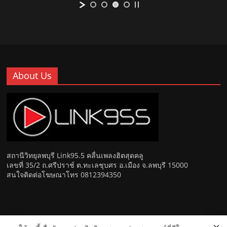
About Us
สถานีวิทยุลพบุรี Link95.5 คลื่นเพลงฮิตสุดคลู
เลขที่ 35/2 ถ.ศรีปราช์ ต.ทะเลชุบศร อ.เมือง จ.ลพบุรี 15000
สนใจติดต่อโฆษณาโทร 0812394350