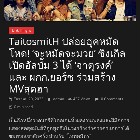
Link Hilight
TaitosmitH ปล่อยฮุคหมัด
โหด! ‘จะหมัดจะมวย’ ซิงเกิล
เปิดอัลบั้ม 3 ได้ ‘จาตุรงค์’
และ ผกก.ยอร์ช ร่วมสร้าง
MVสุดฮา
ธันวาคม 20, 2023
admin
437 Views
0 Comments
0 min read
เป็นอีกหนึ่งวงดนตรีที่โดดเด่นทั้งผลงานเพลงและฝีมือการ
แสดงสดสุดมันส์ที่ถูกพูดถึงในวงกว้างว่าควรค่าแก่การได้
ชมพวกเขาสักครั้ง สำหรับ “ไททศมิตร”