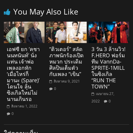
You May Also Like
เอฟซี ยก ‘คชา
“ติวเตอร์” สลัด
3 วัน 3 ล้านวิว!
นนทนันท์’ นั่ง
ภาพนักร้องเปิด
F.HERO ฟอร์ม
แท่น เจ้าพ่อ
หมวก ประเดิม
ทีม VannDa-
เพลงอกหัก
ศิลปินเต็มตัว
SPRITE-1MILL
‘เมื่อไหร่ก็
กับเพลง “เขิน”
ในซิงเกิล
มานะ (Spare)’
“RUN THE
สิงหาคม 9, 2021
โดนใจ ลุ้น
TOWN”
0
ซิงเกิลใหม่ไม่
เมษายน 27,
นานเกินรอ
2022
0
สิงหาคม 1, 2022
0