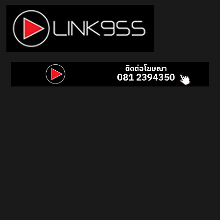
Skip
to
content
Link
95.5
คลื่น
เพลง
ฮิต
สุด
คูล