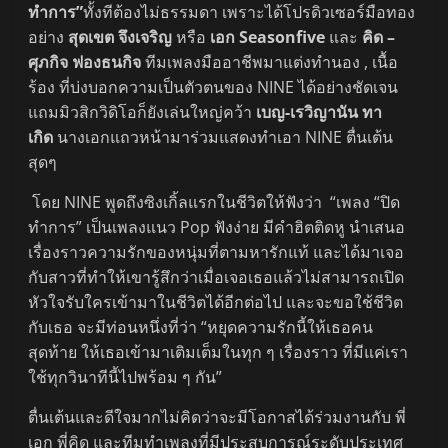
ทำการ”
ทั้งทีต้องไม่ธรรมดา เพราะได้โปรดิวเซอร์มือทอง
อย่าง
สุดเขต จึงเจริญ
หรือ
เอก Seasonfive
และ
คิด –
ศุภกิจ ฟองธนกิจ
ทีมเพลงมืออาชีพมาแต่งทำนอง , เนื้อ
ร้อง ที่บ่งบอกความเป็นตัวตนของ NINE ได้อย่างชัดเจน
แถมมิวสิกวิดิโอก็ยังเล่นใหญ่คว้า
เบญ-เรวิญานัน ทา
เกิด
นางเอกแถวหน้ามาร่วมแสดงทำเอา NINE ตื่นเต้น
สุดๆ
โดย NINE พูดถึงซิงเกิ้ลแรกในชีวิตให้ฟังว่า “เพลง “ปิด
ทำการ” เป็นเพลงแนว Pop ฟังง่าย มีคำฮิตติดหู นำเสนอ
เรื่องราวความรักของหนุ่มที่ตามหารักแท้ และได้มาเจอ
กับสาวที่ทำให้เขารู้สึกว่าเมื่อเจอเธอแล้วไม่สามารถเปิด
หัวใจรับใครเข้ามาในชีวิตได้อีกต่อไป และจะขอใช้ชีวิต
กับเธอ จะมีท่อนหนึ่งที่ว่า “หยุดความรักนี้ให้เธอคน
สุดท้าย ให้เธอเข้ามาเติมเต็มในทุก ๆ เรื่องราว ที่มีแค่เรา
ใช้ทุกวินาทีนี้ไปพร้อม ๆ กัน”
ตื่นเต้นและดีใจมากไม่คิดว่าจะมีโอกาสได้ร่วมงานกับ พี่
เอก พี่คิด และทีมทำเพลงที่มีประสบการณ์ระดับประเทศ