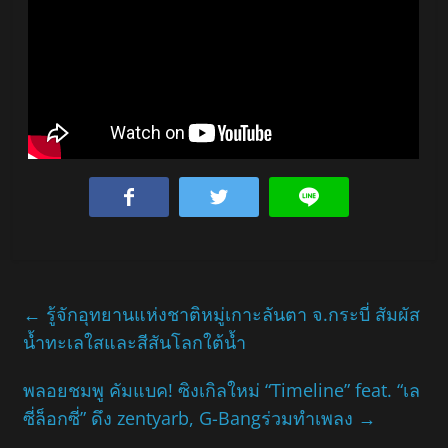
←
รู้จักอุทยานแห่งชาติหมู่เกาะลันตา จ.กระบี่ สัมผัส
น้ำทะเลใสและสีสันโลกใต้น้ำ
พลอยชมพู คัมแบค! ซิงเกิลใหม่ “Timeline” feat. “เล
ซี่ล็อกซี่” ดึง zentyarb, G-Bangร่วมทำเพลง
→