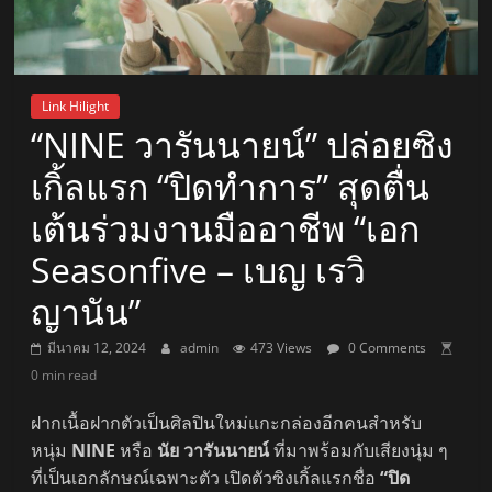
Link Hilight
“NINE วารันนายน์” ปล่อยซิง
เกิ้ลแรก “ปิดทำการ” สุดตื่น
เต้นร่วมงานมืออาชีพ “เอก
Seasonfive – เบญ เรวิ
ญานัน”
มีนาคม 12, 2024
admin
473 Views
0 Comments
0 min read
ฝากเนื้อฝากตัวเป็นศิลปินใหม่แกะกล่องอีกคนสำหรับ
หนุ่ม
NINE
หรือ
นัย วารันนายน์
ที่มาพร้อมกับเสียงนุ่ม ๆ
ที่เป็นเอกลักษณ์เฉพาะตัว เปิดตัวซิงเกิ้ลแรกชื่อ
“ปิด